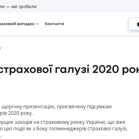
ли — ми зробили
раховий випадок
Контакти
у
страхової галузі 2020 ро
в щорічну презентацію, присвячену підсумкам
ів 2020 року.
чущих заходів на страховому ринку України, що вже
 цієї події як з боку топменеджерів страхової галузі,
.