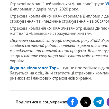
Страхові компанії небанківської фінансової групи
У
Дипломами лідерів галузі 2020 року.
Страхова компанія «УНІКА» отримала Дипломи лідер
страхування» та «Медичне страхування – за обсягом
Страхова компанія «УНІКА Життя» отримала Диплом
життя» та «Банківське страхування життя».
«
Всупереч кризовій ситуації, минулого року УНІКА Ук
завдяки системній роботі попередніх років та значни
менеджмент та налагодження процесів. Величезну роль
за що я вкотре хочу щиро подякувати моїм колегам»
Україна.
Журнал «Insurance Top»
− єдине професійне відкр
базується на офіційній статистиці страхових компа
ризикових і лайфових страховиків України.
Поділитися в соцмережах