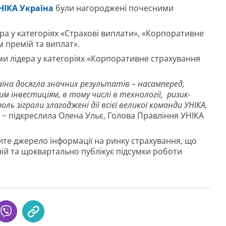
НІКА Україна
були нагороджені почесними
а у категоріях «Страхові виплати», «Корпоративне
 премій та виплат».
и лідера у категоріях «Корпоративне страхування
раїна досягла значних результатів – насамперед,
м інвестиціям, в тому числі в технології, ризик-
 зіграли злагоджені дії всієї великої команди УНІКА,
− підкреслила Олена Ульє, Голова Правління УНІКА
ите джерело інформації на ринку страхування, що
ній та щоквартально публікує підсумки роботи