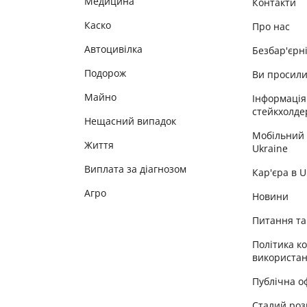
Медицина
Контакти
Каско
Про нас
Автоцивілка
Безбар'єрн
Подорож
Ви просил
Майно
Інформація
стейкхолде
Нещасний випадок
Мобільний
Життя
Ukraine
Виплата за діагнозом
Кар'єра в 
Агро
Новини
Питання та 
Політика к
використан
Публічна о
Сталий роз