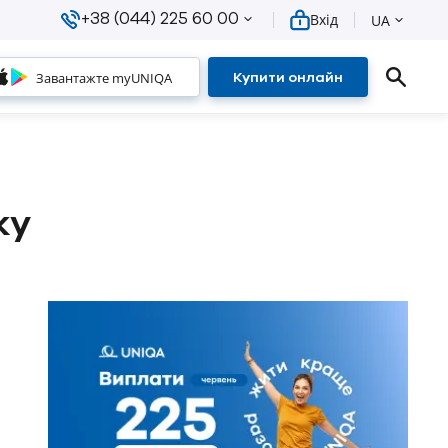
+38 (044) 225 60 00
Вхід
UA
Завантажте myUNIQA
Купити онлайн
ку