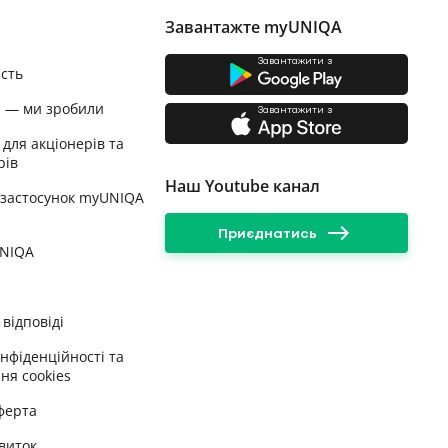
Завантажте myUNIQA
Завантажити з
ість
и — ми зробили
Завантажити з
 для акціонерів та
рів
Наш Youtube канал
 застосунок myUNIQA
Приєднатись
UNIQA
відповіді
онфіденційності та
ня cookies
ферта
виток