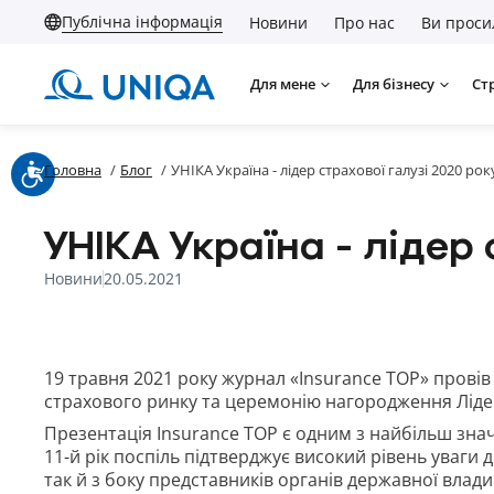
Публічна інформація
Новини
Про нас
Ви проси
Для мене
Для бізнесу
Ст
Головна
/
Блог
/
УНІКА Україна - лідер страхової галузі 2020 рок
УНІКА Україна - лідер 
Новини
20.05.2021
19 травня 2021 року журнал «Insurance TOP» прові
страхового ринку та церемонію нагородження Лідер
Презентація Insurance TOP є одним з найбільш зна
11-й рік поспіль підтверджує високий рівень уваги до
так й з боку представників органів державної влади