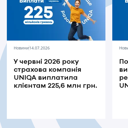
Новини
14.07.2026
Нов
У червні 2026 року
По
страхова компанія
ви
UNIQA виплатила
ре
клієнтам 225,6 млн грн.
UN