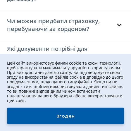
Чи можна придбати страховку,
перебуваючи за кордоном?
Які документи потрібні для
оформлення туристичної
Цей сайт використовує файли cookie та схожі технології,
страховки?
щоб гарантувати максимальну зручність користувачам.
При використанні даного сайту, ви підтверджуєте свою
згоду на використання файлів cookie відповідно до цього
повідомленням, щодо даного типу файлів. Якщо ви не
Яка страхова сума підходить для
згодні з тим, щоб ми використовували даний тип файлів,
поїздки до ЄС або інших країн?
то ви повинні відповідним чином встановити
налаштування вашого браузера або не використовувати
цей сайт.
Які ризики покриває туристичне
Згоден
страхування?