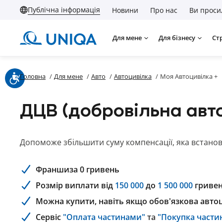
Публічна інформація
Новини
Про нас
Ви проси
Для мене
Для бізнесу
Ст
Головна
/
Для мене
/
Авто
/
Автоцивілка
/
Моя Автоцивілка +
ДЦВ (добровільна авт
Допоможе збільшити суму компенсації, яка встано
Франшиза 0 гривень
Розмір виплати від
150 000
до
1 500 000
гриве
Можна купити, навіть якщо обов'язкова автоц
Сервіс
"Оплата частинами"
та
"Покупка части