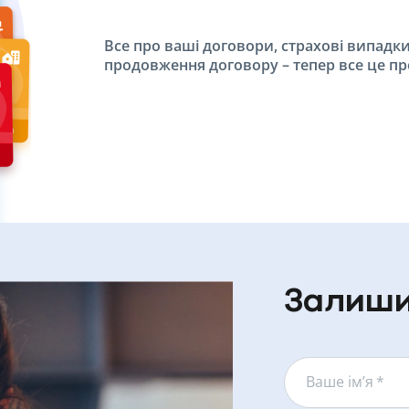
Все про ваші договори, страхові випадки
продовження договору – тепер все це про
Залиши
Ваше ім’я
*