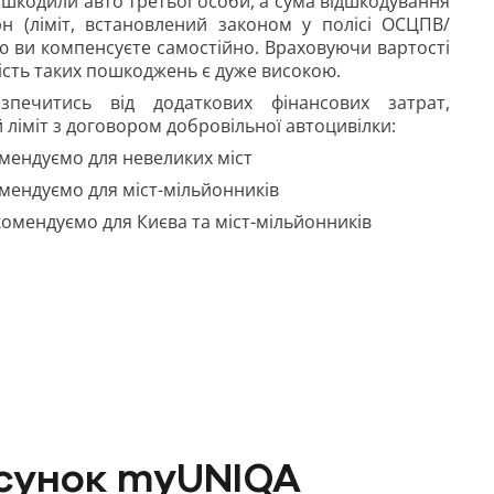
ошкодили авто третьої особи, а сума відшкодування
н (ліміт,
встановлений законом у полісі ОСЦПВ/
ю ви компенсуєте самостійно. Враховуючи вартості
ність таких пошкоджень є дуже високою.
печитись від додаткових фінансових затрат,
ліміт з договором добровільної автоцивілки:
мендуємо для невеликих міст
ендуємо для міст-мільйонників
омендуємо для Києва та міст-мільйонників
осунок myUNIQA