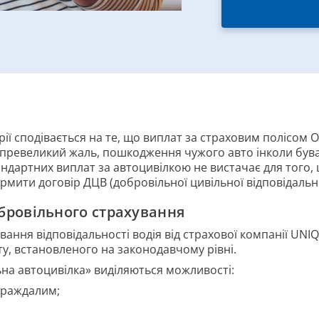
рії сподівається на те, що виплат за страховим полісом
 превеликий жаль, пошкодження чужого авто інколи бува
стандартних виплат за автоцивілкою не вистачає для того
мити договір ДЦВ (добровільної цивільної відповідальнос
обровільного страхування
ання відповідальності водія від страхової компанії UNI
у, встановленого на законодавчому рівні.
на автоцивілка» виділяються можливості:
траждалим;
за договором;