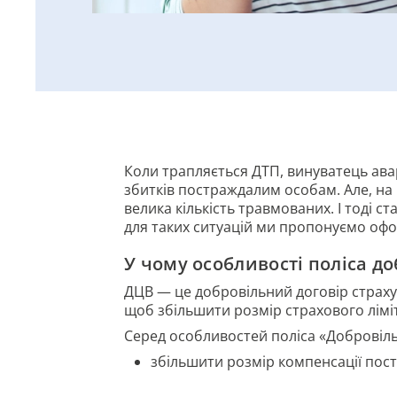
Коли трапляється ДТП, винуватець ава
збитків постраждалим особам. Але, на
велика кількість травмованих. І тоді 
для таких ситуацій ми пропонуємо офор
У чому особливості поліса д
ДЦВ — це добровільний договір страхув
щоб збільшити розмір страхового ліміт
Серед особливостей поліса «Добровіль
збільшити розмір компенсації пос
самостійно вибирати ліміт виплат 