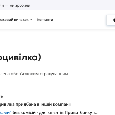
ли — ми зробили
раховий випадок
Контакти
оцивілка)
влена обов'язковим страхуванням.
нь
ивілка придбана в іншій компанії
нами"
без комісій - для клієнтів Приватбанку та