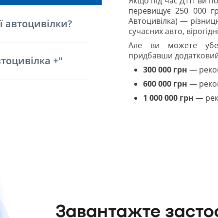
Якщо під час ДТП ви п
перевищує 250 000 гр
Автоцивілка) — різниц
ї автоцивілки?
сучасних авто, вірогід
Але ви можете убез
придбавши додатковий 
тоцивілка +"
300 000 грн
— реко
600 000 грн
— реком
1 000 000 грн
— рек
Завантажте заст