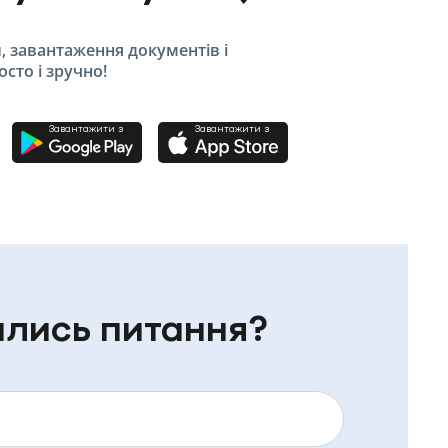
, завантаження документів і
сто і зручно!
Завантажити з
Завантажити з
лись питання?