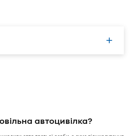
овільна автоцивілка?