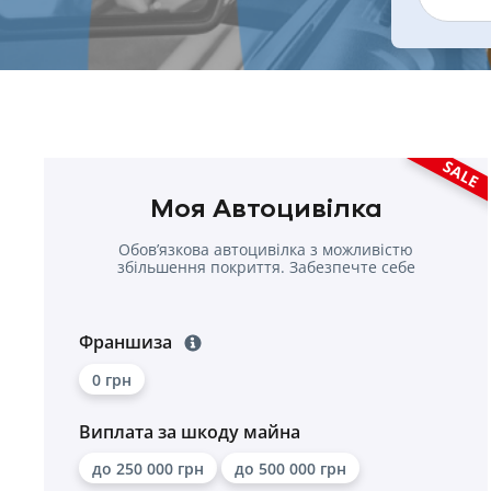
SALE
Моя Автоцивілка
Обовʼязкова автоцивілка з можливістю
збільшення покриття. Забезпечте себе
надійною страховкою.
Франшиза
0 грн
Виплата за шкоду майна
до 250 000 грн
до 500 000 грн