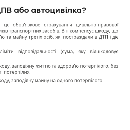
ПВ або автоцивілка?
 - це
обов’язкове страхування цивільно-правової
иків транспортних засобів. Він компенсує шкоду, що
ю та майну третіх осіб, які постраждали в ДТП і діє
іміти відповідальності (сума, яку відшкодовує
оду, заподіяну життю та здоров’ю потерпілого, без
і потерпілих.
оду, заподіяну майну на одного потерпілого.