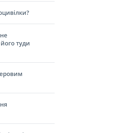
оцивілки?
 не
 його туди
перовим
ння