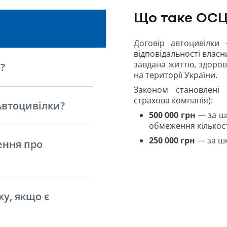
Що таке ОСЦ
Договір автоцивілки
відповідальності власн
завдана життю, здоров’
?
на території України.
Законом становлені л
страхова компанія):
Автоцивілки?
500 000 грн
— за шк
обмеження кількост
250
000 грн
— за шк
ення про
у, якщо є