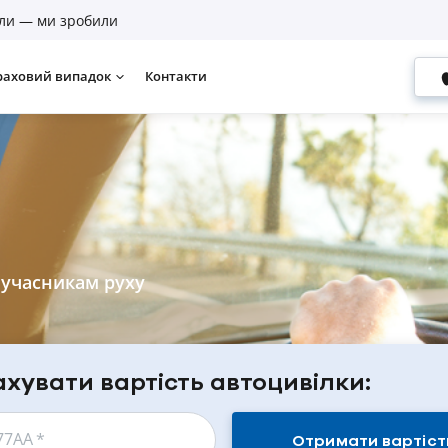
ли — ми зробили
раховий випадок
Контакти
 учасникам руху
хувати вартість автоцивілки:
77АА
*
Отримати вартіст