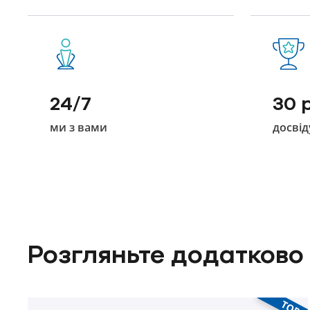
24/7
30 
ми з вами
досвід
Розгляньте додатково
TOP