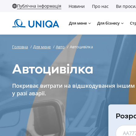
Публічна інформація
Новини
Про нас
Ви проси
Для мене
Для бізнесу
Ст
Головна
/
Для мене
/
Авто
/
Автоцивілка
Автоцивілка
Покриває витрати на відшкодування іншим
у разі аварії.
Розра
АА77