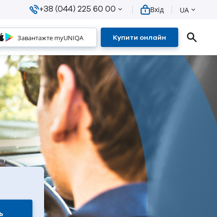
+38 (044) 225 60 00
Вхід
UA
Завантажте myUNIQA
Купити онлайн
ь