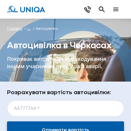
Головна
/
/
Автоцивілка
Автоцивілка в Черкасах
Покриває витрати на відшкодування
іншим учасникам руху у разі аварії.
Розрахувати вартість автоцивілки:
АА7777АА
*
Отримати вартість