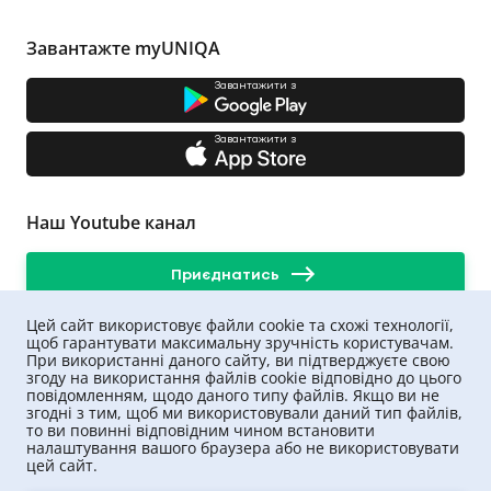
Як оформити страховку авто в
Черкасах?
Завантажте myUNIQA
Наразі мешканці Черкас та Черкаської області можуть
Завантажити з
оформити ОСЦПВ, не виходячи з дому чи офісу. Угода,
придбана онлайн, має таку ж юридичну силу, як
оформлена на паперовому бланку. Електронний
Завантажити з
документ можна легко видрукувати у разі потреби або
зберігати у смартфоні.
При цьому покупка ОСЦПВ через інтернет можлива у
Наш Youtube канал
будь-який час 24/7. Крім того, компанія часто
пропонує акції та знижки.
Компанія UNIQA пропонує швидке та зручне
Приєднатись
оформлення поліса ОСЦПВ онлайн. Для покупки
потрібно лише уточнити вартість страхування,
Цей сайт використовує файли cookie та схожі технології,
надати необхідні дані та незабаром після оплати та
щоб гарантувати максимальну зручність користувачам.
СМС-підписання договір буде надіслано на вашу
При використанні даного сайту, ви підтверджуєте свою
електронну пошту. Після оплати страховки дані про
згоду на використання файлів cookie відповідно до цього
страховий договір відразу з'являються у
повідомленням, щодо даного типу файлів. Якщо ви не
централізованій базі Моторного бюро України.
згодні з тим, щоб ми використовували даний тип файлів,
то ви повинні відповідним чином встановити
UNIQA забезпечує високий рівень сервісу та
налаштування вашого браузера або не використовувати
надійності, що підтверджується довірою багатьох
цей сайт.
клієнтів. Оформлення страховки з UNIQA — це