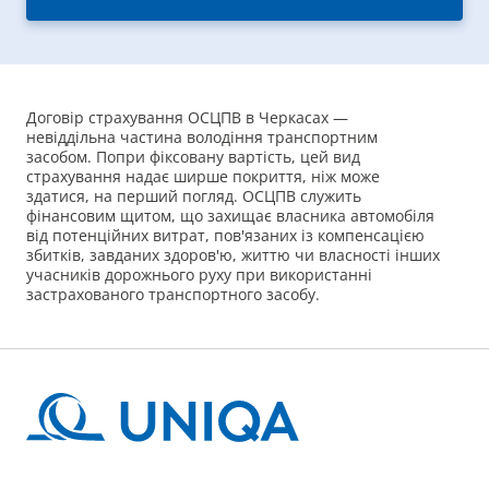
Договір страхування ОСЦПВ в Черкасах —
невіддільна частина володіння транспортним
засобом. Попри фіксовану вартість, цей вид
страхування надає ширше покриття, ніж може
здатися, на перший погляд. ОСЦПВ служить
фінансовим щитом, що захищає власника автомобіля
від потенційних витрат, пов'язаних із компенсацією
збитків, завданих здоров'ю, життю чи власності інших
учасників дорожнього руху при використанні
застрахованого транспортного засобу.
У разі виникнення дорожньо-транспортної пригоди
(ДТП) даний договір страхування забезпечує виплату
компенсацій постраждалим сторонам. Це позбавляє
власника автомобіля від значних фінансових витрат
та можливих юридичних ускладнень.
Що таке автоцивілка?
Страхування відповідальності власника авто є