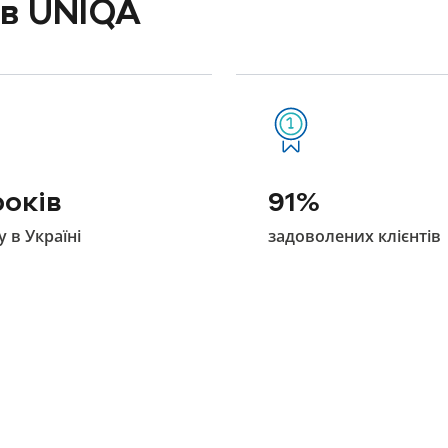
 в UNIQA
років
91%
у в Україні
задоволених клієнтів