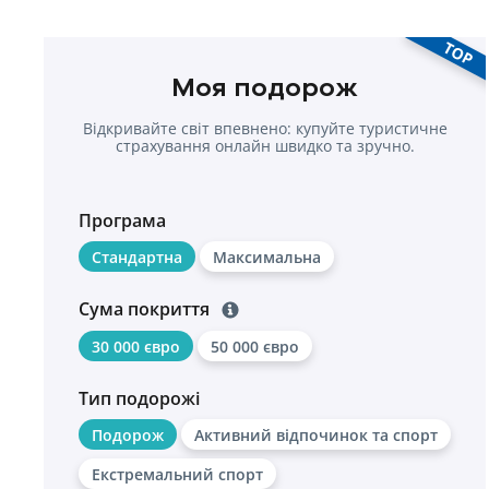
TOP
Моя подорож
Відкривайте світ впевнено: купуйте туристичне
страхування онлайн швидко та зручно.
Програма
Стандартна
Максимальна
Сума покриття
30 000 євро
50 000 євро
Тип подорожі
Подорож
Активний відпочинок та спорт
Екстремальний спорт