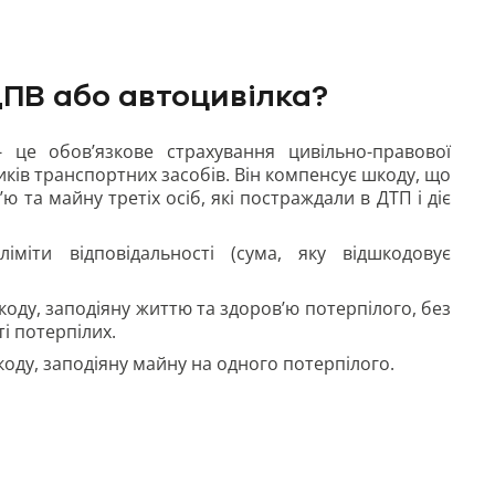
ПВ або автоцивілка?
 - це
обов’язкове страхування цивільно-правової
иків транспортних засобів. Він компенсує шкоду, що
ю та майну третіх осіб, які постраждали в ДТП і діє
іміти відповідальності (сума, яку відшкодовує
оду, заподіяну життю та здоров’ю потерпілого, без
і потерпілих.
оду, заподіяну майну на одного потерпілого.