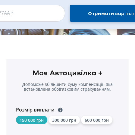
77АА
*
Отримати вартіст
Моя Автоцивілка +
Допоможе збільшити суму компенсації, яка
встановлена обов'язковим страхуванням.
Розмір виплати
150 000 грн
300 000 грн
600 000 грн