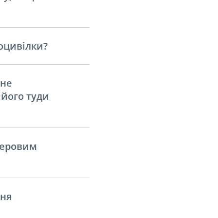
оцивілки?
 не
 його туди
перовим
ння