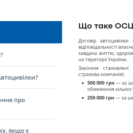
Що таке ОСЦ
Договір автоцивілки
відповідальності власн
завдана життю, здоров’
?
на території України.
Законом становлені л
страхова компанія):
Автоцивілки?
500 000 грн
— за шк
обмеження кількост
250
000 грн
— за шк
ення про
у, якщо є