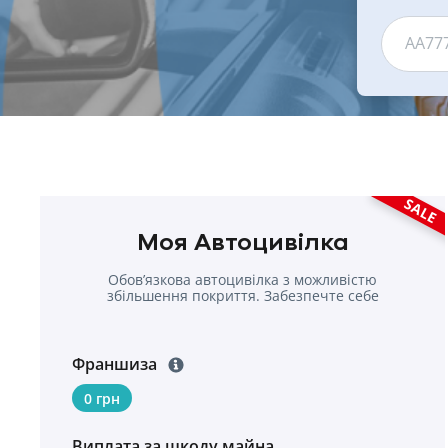
АА77
SALE
Моя Автоцивілка
Обовʼязкова автоцивілка з можливістю
збільшення покриття. Забезпечте себе
надійною страховкою.
Франшиза
0 грн
Виплата за шкоду майна