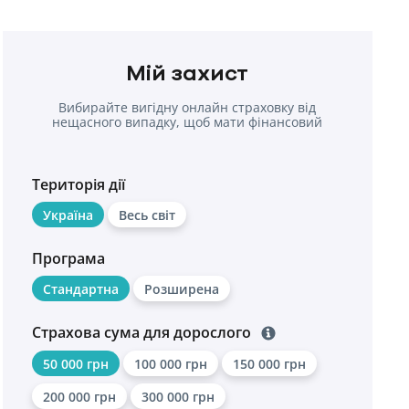
Мій захист
Вибирайте вигідну онлайн страховку від
нещасного випадку, щоб мати фінансовий
захист у разі травм.
Територія дії
Україна
Весь світ
Програма
Стандартна
Розширена
Страхова сума для дорослого
50 000 грн
100 000 грн
150 000 грн
200 000 грн
300 000 грн