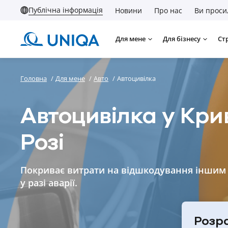
Публічна інформація
Новини
Про нас
Ви проси
Для мене
Для бізнесу
Ст
Головна
/
Для мене
/
Авто
/
Автоцивілка
Автоцивілка у Кр
Розі
Покриває витрати на відшкодування іншим
у разі аварії.
Розра