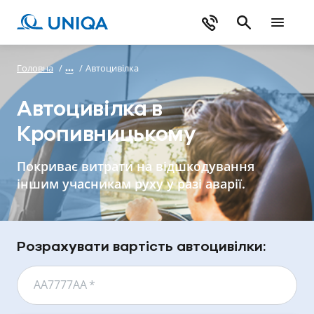
Головна
/
/
Автоцивілка
Автоцивілка в
Кропивницькому
Покриває витрати на відшкодування
іншим учасникам руху у разі аварії.
Розрахувати вартість автоцивілки:
АА7777АА
*