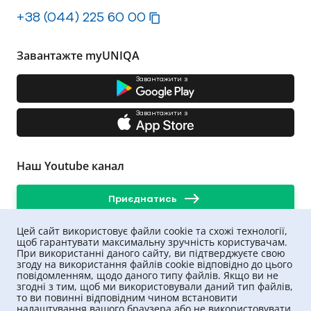
ОСЦПВ забезпечує компенсацію навіть за ДТП з
невстановленим винуватцем.
+38 (044) 225 60 00
Ви захищені, якщо винуватець аварії не
застрахований або не має права.
Завантажте myUNIQA
Дана страхова угода служить надійним фінансовим
захистом для автовласників у різних дорожніх
ситуаціях у Кропивницькому, гарантуючи
Завантажити з
відшкодування збитків та покриття витрат у разі ДТП.
Завантажити з
Скільки діє поліс ОСЦПВ у
Кропивницькому?
На сайті компанії UNIQA страховку можна оформити
Наш Youtube канал
на рік. А через заявку на сайті також доступні для
оформлення короткострокові договори страхування.
Крім того, ОСЦПВ можна оформити для водіїв
Приєднатись
автомобілів, зареєстрованих за кордоном, на час
їхнього перебування в Україні. Строк дії страховки
Цей сайт використовує файли cookie та схожі технології,
закінчується опівночі з дати, зазначеної у документі.
щоб гарантувати максимальну зручність користувачам.
При використанні даного сайту, ви підтверджуєте свою
Де оформити автоцивілку?
згоду на використання файлів cookie відповідно до цього
повідомленням, щодо даного типу файлів. Якщо ви не
Компанія UNIQA пропонує сучасне рішення для
згодні з тим, щоб ми використовували даний тип файлів,
автовласників – оформлення договору ОСЦПВ онлайн.
то ви повинні відповідним чином встановити
Наш сервіс розроблений для клієнтів, які цінують час
налаштування вашого браузера або не використовувати