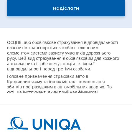
Надіслати
ОСЦПВ, або обов'язкове страхування відповідальності
власників транспортних засобів є ключовим
елементом системи захисту учасників дорожнього
руху. Цей вид страхування є обов'язковим для кожного
автовласника і забезпечує покриття їхньої
відповідальності перед третіми особами.
Головне призначення страховки авто в
Кропивницькому та інших містах – компенсація
збитків постраждалим в автомобільних аваріях. По
суті, це інструмент, який приймає фінансові
зобов'язання того, хто визнаний винним у ДТП.
Страхова компанія бере на себе витрати з ремонту
пошкодженого транспортного засобу, а також витрати
на лікування водія та пасажирів, якщо вони отримали
травми. Крім того, якщо застрахована особа
випадково завдасть шкоди чужій власності
(наприклад, огорожі, будові або іншим об'єктам),