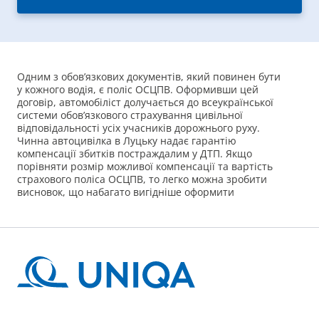
Одним з обов’язкових документів, який повинен бути
у кожного водія, є поліс ОСЦПВ. Оформивши цей
договір, автомобіліст долучається до всеукраїнської
системи обов’язкового страхування цивільної
відповідальності усіх учасників дорожнього руху.
Чинна автоцивілка в Луцьку надає гарантію
компенсації збитків постраждалим у ДТП. Якщо
порівняти розмір можливої компенсації та вартість
страхового поліса ОСЦПВ, то легко можна зробити
висновок, що набагато вигідніше оформити
автостраховку та слідкувати за тим, щоб вона завжди
діяла. Інакше виплачувати компенсацію за завдану
шкоду прийдеться самостійно.
Чому слід придбати поліс
обов’язкового страхування
Страхування авто в Луцьку обов’язково слід
оформити, адже це вимога українського