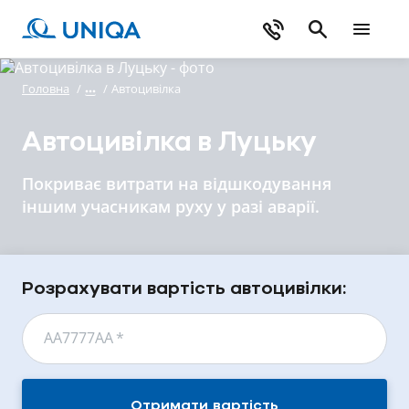
Головна
/
/
Автоцивілка
Автоцивілка в Луцьку
Покриває витрати на відшкодування
іншим учасникам руху у разі аварії.
Розрахувати вартість автоцивілки:
АА7777АА
*
Отримати вартість