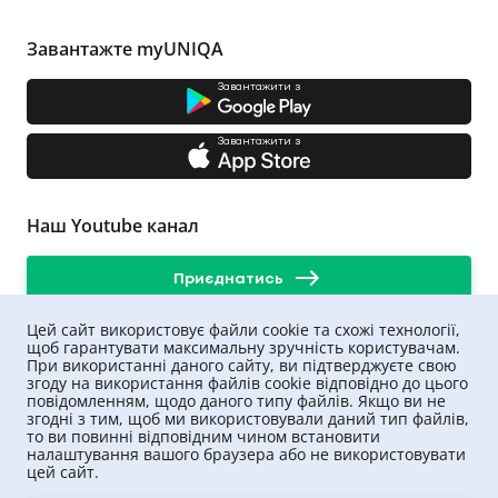
обрати параметри автомобіля. Ви можете вказати
номер авто або вручну вибрати його
Завантажте myUNIQA
характеристики;
Завантажити з
вибрати бажані параметри договору: розмір
франшизи та максимальну суму виплат.
Після усіх цих дій калькулятор автоцивілки покаже
Завантажити з
фінальну ціну на страховий поліс. Якщо вона
влаштовує, залишається лише внести оплату та
підписати договір онлайн.
Наш Youtube канал
Протягом 5 хвилин електронний поліс буде
відправлений на вказану електронну адресу.
Приєднатись
Чому варто страхувати авто в
нашій компанії
Цей сайт використовує файли cookie та схожі технології,
щоб гарантувати максимальну зручність користувачам.
Автострахування в Луцьку, в компанії UNIQA, має
При використанні даного сайту, ви підтверджуєте свою
суттєві переваги: ми намагаємося надати кожному
згоду на використання файлів cookie відповідно до цього
нашому клієнту допомогу в повному обсязі, вирішити
повідомленням, щодо даного типу файлів. Якщо ви не
усі його проблеми в автострахуванні. Наша компанія
згодні з тим, щоб ми використовували даний тип файлів,
успішно розвивається, постійно впроваджує
то ви повинні відповідним чином встановити
передовий досвід та безперервно покращує свій
налаштування вашого браузера або не використовувати
онлайн-сервіс. Ми надаємо професійну цілодобову
цей сайт.
підтримку нашим клієнтам. Процес урегулювання