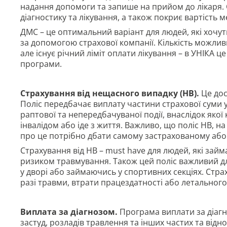
надання допомоги та запише на прийом до лікаря.
діагностику та лікування, а також покриє вартість
ДМС – це оптимальний варіант для людей, які хочут
за допомогою страхової компанії. Кількість можлив
але існує річний ліміт оплати лікування – в УНІКА це
програми.
Страхування від нещасного випадку (НВ).
Це дос
Поліс передбачає виплату частини страхової суми у 
раптової та непередбачуваної події, внаслідок якої 
інвалідом або іде з життя. Важливо, що поліс НВ, на
про це потрібно дбати самому застрахованому або
Страхування від НВ – must have для людей, які за
ризиком травмування. Також цей поліс важливий для
у дворі або займаючись у спортивних секціях. Стр
разі травми, втрати працездатності або летального
Виплата за діагнозом.
Програма виплати за діагно
застуд, розладів травлення та інших частих та відн