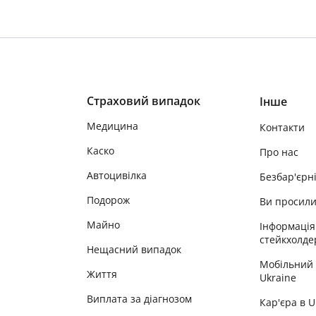
Страховий випадок
Інше
Медицина
Контакти
Каско
Про нас
Автоцивілка
Безбар'єрн
Подорож
Ви просил
Майно
Інформація
стейкхолде
Нещасний випадок
Мобільний
Життя
Ukraine
Виплата за діагнозом
Кар'єра в 