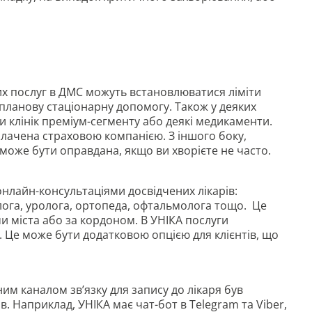
 послуг в ДМС можуть встановлюватися ліміти
 планову стаціонарну допомогу. Також у деяких
 клінік преміум-сегменту або деякі медикаменти.
оплачена страховою компанією. З іншого боку,
 може бути оправдана, якщо ви хворієте не часто.
онлайн-консультаціями досвідчених лікарів:
лога, уролога, ортопеда, офтальмолога тощо. Це
 міста або за кордоном. В УНІКА послуги
 Це може бути додатковою опцією для клієнтів, що
м каналом зв’язку для запису до лікаря був
. Наприклад, УНІКА має чат-бот в Telegram та Viber,