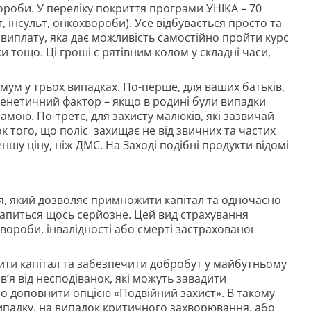
ороби. У переліку покриття програми УНІКА – 70
, інсульт, онкохвороби). Усе відбувається просто та
 виплату, яка дає можливість самостійно пройти курс
ки тощо. Ці гроші є рятівним колом у складні часи,
імум у трьох випадках. По-перше, для ваших батьків,
 генетичний фактор – якщо в родині були випадки
амою. По-третє, для захисту малюків, які зазвичай
ок того, що поліс захищає не від звичних та частих
еншу ціну, ніж ДМС. На Заході подібні продукти відомі
, який дозволяє примножити капітал та одночасно
рапиться щось серйозне. Цей вид страхування
вороби, інвалідності або смерті застрахованої
ити капітал та забезпечити добробут у майбутньому
’я від несподіванок, які можуть завадити
 доповнити опцією «Подвійний захист». В такому
випадку, на випадок критичного захворювання, або