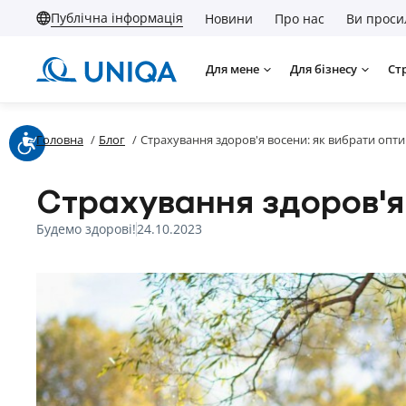
Публічна інформація
Новини
Про нас
Ви проси
Для мене
Для бізнесу
Ст
Головна
/
Блог
/
Страхування здоров'я восени: як вибрати опт
Страхування здоров'я
Будемо здорові!
24.10.2023