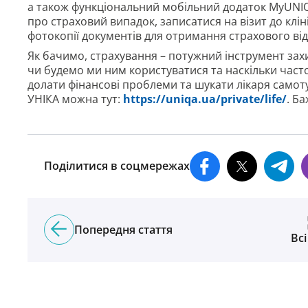
а також функціональний мобільний додаток MyUNIQ
про страховий випадок, записатися на візит до клін
фотокопії документів для отримання страхового ві
Як бачимо, страхування – потужний інструмент захи
чи будемо ми ним користуватися та наскільки часто
долати фінансові проблеми та шукати лікаря самот
УНІКА можна тут:
https://uniqa.ua/private/life/
. Б
Поділитися в соцмережах
Попередня стаття
Всі