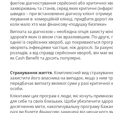
фактом діагностування серйозної або критичної хв
захворювань та станів, серед яких критичні (інфаркт
швидко – при встановленні діагнозу клієнт отримує
лікування в комерційній клініці, придбати дорогі лі
коли мало хто має фінансову «подушку безпеки».
Виплата за діагнозом
–
необхідна опція захисту мін
здоров’я яких із віком стає вразливішим. По-друге,
однієї із серйозних хвороб, що покриваються прогр
хворіють інфекціями частіше, ніж дорослі. За рахун
розладів, а від справді серйозних хвороб, він має м
як Cash Benefit та досить популярні.
Страхування життя.
Комплексний вид страхування
захистити його власника на випадок, якщо з ним т
передбачає виплату великої суми у разі критичної х
особи.
Клієнтами цих програм є люди, які хочуть примнож
для себе та своїх близьких. Щоби убезпечити здоров
досягненню мети, накопичувальну програму бажано
разі ви будете фінансово захищені від нещасного 