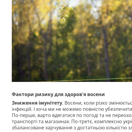
Фактори ризику для здоров'я восени
Зниження імунітету
. Восени, коли різко змінюєт
інфекцій. І хоча ми не можемо повністю убезпечитися
По-перше, варто вдягатися по погоді та не переох
транспорті та магазинах. По-третє, комплексно укр
збалансоване харчування з достатньою кількістю зла