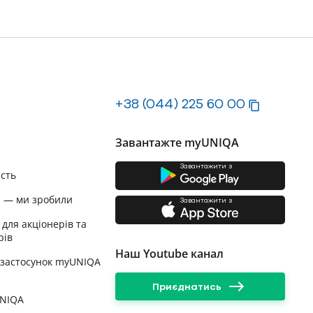
+38 (044) 225 60 00
Завантажте myUNIQA
Завантажити з
ість
и — ми зробили
Завантажити з
 для акціонерів та
рів
Наш Youtube канал
 застосунок myUNIQA
Приєднатись
UNIQA