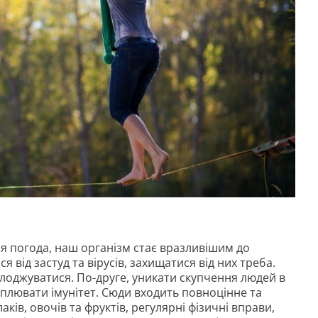
ься погода, наш організм стає вразливішим до
 від застуд та вірусів, захищатися від них треба.
олоджуватися. По-друге, уникати скупчення людей в
іплювати імунітет. Сюди входить повноцінне та
ків, овочів та фруктів, регулярні фізичні вправи,