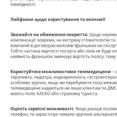
інвалідності.
Лайфхаки щодо користування та економії
Зважайте на обмеження покриття.
Щодо окремих
компенсації: зокрема, на екстрену стоматологію та
компаній в договорах можливі франшизи на послуги
Тобто частина вартості послуги або ліків не буде 
наявність франшизи зменшує вартість полісу, тому
Користуйтеся можливостями телемедицини
– 
терапевта, педіатра, ендокринолога, гастроентеро
особливо зручно, якщо ви перебуваєте поза межами
телемедицини надаються не лише клієнтам по ДМС.
мають поліс КАСКО або страховку туриста.
Оцініть сервісні можливості.
Якщо раніше основни
телефон, то зараз існує чимало зручних альтернатив