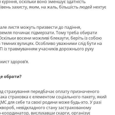
куріння, оскільки воно зменшує здатність
вень захисту, яким, на жаль, більшість людей нехтує
але листя можуть призвести до падіння,
 земля починає підмерзати. Тому треба обирати
скільки восени можливі блекаути, беріть із собою
на темних вулицях. Особливо уважними слід бути на
ТП із травмуванням учасників дорожнього руху
хист здоров’я.
ще обрати?
д страхування передбачає оплату призначеного
така страховка є елементом соціального пакету, який
МС для себе та своєї родини може будь-хто. У разі
 хвороб, невідкладного стану застрахованому
р-координатор, вислухавши скарги, організує