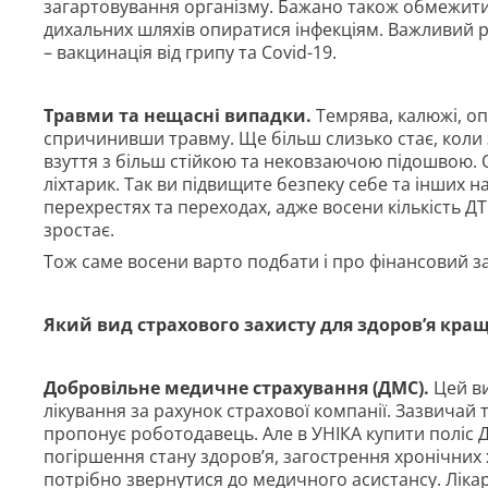
загартовування організму. Бажано також обмежити 
дихальних шляхів опиратися інфекціям. Важливий рі
– вакцинація від грипу та Covid-19.
Травми та нещасні випадки.
Темрява, калюжі, оп
спричинивши травму. Ще більш слизько стає, коли
взуття з більш стійкою та нековзаючою підошвою. О
ліхтарик. Так ви підвищите безпеку себе та інших 
перехрестях та переходах, адже восени кількість Д
зростає.
Тож саме восени варто подбати і про фінансовий за
Який вид страхового захисту для здоров’я кра
Добровільне медичне страхування (ДМС).
Цей ви
лікування за рахунок страхової компанії. Зазвичай 
пропонує роботодавець. Але в УНІКА купити поліс Д
погіршення стану здоров’я, загострення хронічних
потрібно звернутися до медичного асистансу. Ліка