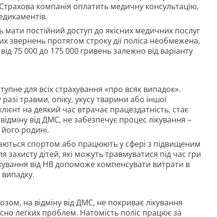
 Страхова компанія оплатить медичну консультацію,
 медикаментів.
ь мати постійний доступ до якісних медичних послуг
их звернень протягом строку дії поліса необмежена,
 від 75 000 до 175 000 гривень залежно від варіанту
тупне для всіх страхування «про всяк випадок».
разі травми, опіку, укусу тварини або іншої
клієнт на деякий час втрачає працездатність, стає
 відміну від ДМС, не забезпечує процес лікування –
 його родині.
ймаються спортом або працюють у сфері з підвищеним
 захисту дітей, які можуть травмуватися під час гри
ахування від НВ допоможе компенсувати витрати в
 випадку.
зом, на відміну від ДМС, не покриває лікування
осно легких проблем. Натомість поліс працює за