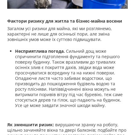
Фактори ризику для житла та бізнес-майна восени
Загалом усі ризики для майна, які ми розглянемо,
характерні не лише для осінньої пори, але зміна
зовнішніх умов може їх суттєво підвищувати.
Несприятлива погода.
Сильний дощ може
спричинити підтоплення фундаменту та першого
поверху будинку. Також вразливим до тривалих
осінніх злив є покриття дахів, звідки вода може
просочуватися всередину та на нижні поверхи.
Опадаюче листя часто забиває водостоки, що
призводить до пошкодження будівель водою та
росту плісняви. Напіввідчинені вікна можуть не
витримати поривів вітру під час буревію, теж саме
стосується дерев та гілок, що падають на будинок.
Усе це може завдати значної шкоди майну.
Як зменшити ризик:
вирушаючи зранку на роботу,
щільно зачиняйте вікна та двері балконів; подбайте про