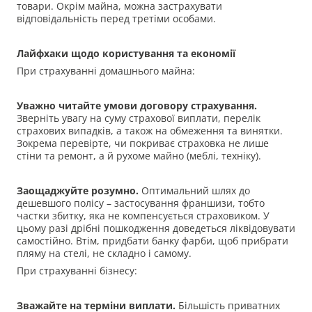
товари. Окрім майна, можна застрахувати
відповідальність перед третіми особами.
Лайфхаки щодо користування та економії
При страхуванні домашнього майна:
Уважно читайте умови договору страхування.
Зверніть увагу на суму страхової виплати, перелік
страхових випадків, а також на обмеження та винятки.
Зокрема перевірте, чи покриває страховка не лише
стіни та ремонт, а й рухоме майно (меблі, техніку).
Заощаджуйте розумно.
Оптимальний шлях до
дешевшого полісу ­– застосування франшизи, тобто
частки збитку, яка не компенсується страховиком. У
цьому разі дрібні пошкодження доведеться ліквідовувати
самостійно. Втім, придбати банку фарби, щоб прибрати
пляму на стелі, не складно і самому.
При страхуванні бізнесу:
Зважайте на терміни виплати.
Більшість приватних