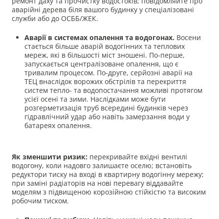
ремонт даху та прочистку водостоків; повідомляйте про
аварійні дерева біля вашого будинку у спеціалізовані
служби або до ОСББ/ЖЕК.
Аварії в системах опалення та водогонах.
Восени
стається більше аварій водогінних та теплових
мереж, які в більшості міст зношені. По-перше,
запускається централізоване опалення, що є
тривалим процесом. По-друге, серйозні аварії на
ТЕЦ внаслідок ворожих обстрілів та перекриття
систем тепло- та водопостачання можливі протягом
усієї осені та зими. Наслідками може бути
розгерметизація труб всередині будинків через
гідравлічний удар або навіть замерзання води у
батареях опалення.
Як зменшити ризик:
перекривайте вхідні вентилі
водогону, коли надовго залишаєте оселю; встановіть
редуктори тиску на вході в квартирну водогінну мережу;
при заміні радіаторів на нові перевагу віддавайте
моделям з підвищеною корозійною стійкістю та високим
робочим тиском.