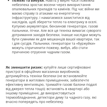
Пожежі та вибухи.
Навіть у мирні часи пожежна
небезпека зростає восени через використання
опалювальних приладів та камінів. Під час війни ми
маємо справу із атаками на енергетичну
інфраструктуру, і намагаємося захиститися від
наслідків, щоб зберегти тепло та електрику в оселі.
Купуємо акумулятори, бензинові генератори, газові
пальники, пічки. Але вся ця техніка вимагає суворого
дотримання заходів безпеки, інакше наслідки можуть
бути сумними як для мешканців вашої квартири, так
і для сусідів. Пальники, генератори та «буржуйки»
можуть спричинити пожежу, вибух, або стати
причиною отруєння чадним газом.
Як зменшити ризик:
купуйте лише сертифіковані
пристрої в офіційних магазинах виробників;
дотримуйтесь техніки безпеки (не встановлюйте
генератори в житлових приміщеннях, забезпечте
ефективну вентиляцію, тримайте газові балони подалі
від джерел тепла тощо); встановіть в квартирі або
іншому приміщенні, де використовується
термообладнання, детектори диму та чадного газу, які
вчасно попередять про небезпеку.