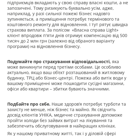
підприємців вкладають у свою справу власні кошти, а не
запозичені. Тому ризикують буквально усім, адже,
наприклад, у разі сильної пожежі бізнес надовго
зупиняється, а приміщення потребує термінового та
коштовного ремонту для відновлення. І тут рятує швидка
страхова виплата. За полісом «Власна справа Light»
клієнт впродовж п'яти днів отримує компенсацію від 500
тисяч до 2 млн грн (залежно від обраного варіанту
програми) на відновлення бізнесу.
Подумайте про страхування відповідальності,
яка
може виникнути перед третіми особами. Це особливо
актуально, якщо ваш об’єкт розташований в житловому
будинку, ТРЦ або бізнес-центрі. Пожежа або витік води у
вашому приміщенні може пошкодити сусідні магазини,
офіси або квартири – збитки бувають значними.
Подбайте про себе.
Наше здоров’я потребує турботи та
захисту не менше, ніж бізнес та майно. Як свідчить
досвід клієнтів УНІКА, медичне страхування допоможе
пройти холоди без зайвих витрат на лікування та
забезпечить обслуговування в найкращих клініках.
Як у нашому приватному житті, так і у діловій сфері