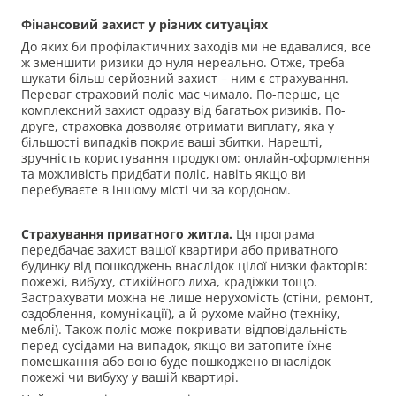
Фінансовий захист у різних ситуаціях
До яких би профілактичних заходів ми не вдавалися, все
ж зменшити ризики до нуля нереально. Отже, треба
шукати більш серйозний захист – ним є страхування.
Переваг страховий поліс має чимало. По-перше, це
комплексний захист одразу від багатьох ризиків. По-
друге, страховка дозволяє отримати виплату, яка у
більшості випадків покриє ваші збитки. Нарешті,
зручність користування продуктом: онлайн-оформлення
та можливість придбати поліс, навіть якщо ви
перебуваєте в іншому місті чи за кордоном.
Страхування приватного житла.
Ця програма
передбачає захист вашої квартири або приватного
будинку від пошкоджень внаслідок цілої низки факторів:
пожежі, вибуху, стихійного лиха, крадіжки тощо.
Застрахувати можна не лише нерухомість (стіни, ремонт,
оздоблення, комунікації), а й рухоме майно (техніку,
меблі). Також поліс може покривати відповідальність
перед сусідами на випадок, якщо ви затопите їхнє
помешкання або воно буде пошкоджено внаслідок
пожежі чи вибуху у вашій квартирі.