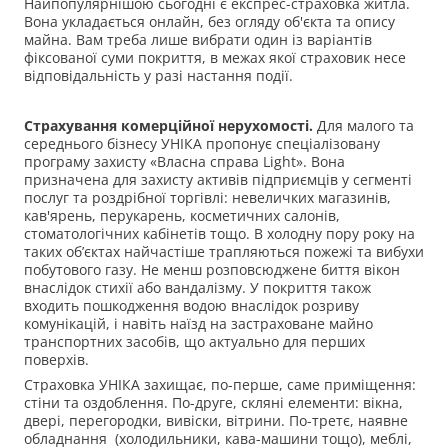
Найпопулярнішою сьогодні є експрес-страховка житла.
Вона укладається онлайн, без огляду об'єкта та опису
майна. Вам треба лише вибрати один із варіантів
фіксованої суми покриття, в межах якої страховик несе
відповідальність у разі настання події.
Страхування комерційної нерухомості.
Для малого та
середнього бізнесу УНІКА пропонує спеціалізовану
програму захисту «Власна справа Light». Вона
призначена для захисту активів підприємців у сегменті
послуг та роздрібної торгівлі: невеличких магазинів,
кав'ярень, перукарень, косметичних салонів,
стоматологічних кабінетів тощо. В холодну пору року на
таких об’єктах найчастіше трапляються пожежі та вибухи
побутового газу. Не менш розповсюджене биття вікон
внаслідок стихії або вандалізму. У покриття також
входить пошкодження водою внаслідок розриву
комунікацій, і навіть наїзд на застраховане майно
транспортних засобів, що актуально для перших
поверхів.
Страховка УНІКА захищає, по-перше, саме приміщення:
стіни та оздоблення. По-друге, скляні елементи: вікна,
двері, перегородки, вивіски, вітрини. По-третє, наявне
обладнання (холодильники, кава-машини тощо), меблі,