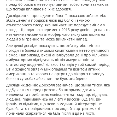
понад 60 років є метеочутливими, тобто вони вважають,
що погода впливає на їхнє здоров’я.
Дослідження, проведене в Японії, показало зв’язок між
збільшенням продажів ліків від болю і зміною
атмосферного тиску, яка найчастіше передує змінам у
погоді. Ще один експеримент 2015 року довів, що навіть
незначне зниження атмосферного тиску має вплив на
людей з мігренню та може викликати напад.
Але деякі досліди показують, що зв’язку між зміною
погоди та болем й іншими симптомами метеочутливості
немає. Наприклад, вчені аналізували дані про мільйони
амбулаторних відвідувань літніх американців та
статистику щоденної кількості опадів у той самий період.
Втім жодного зв’язку між опадами та візитом літних
американців та хворих на артрит до лікаря з приводу
болю в суглобах або спині не було знайдено.
Дослідник Денніс Дрісколл зазначав, що зміна тиску, яка
відбувається перед грозою або штормом, досить
невелика та приблизно еквівалентна тому, що відчуває
людина, піднімаючись на ліфті у високій будівлі. Він
іронічно відмітив, що поки в медичній літературі не
було багато повідомлень про людей з артритом, які
починали скаржитися на біль після їзди на ліфті.