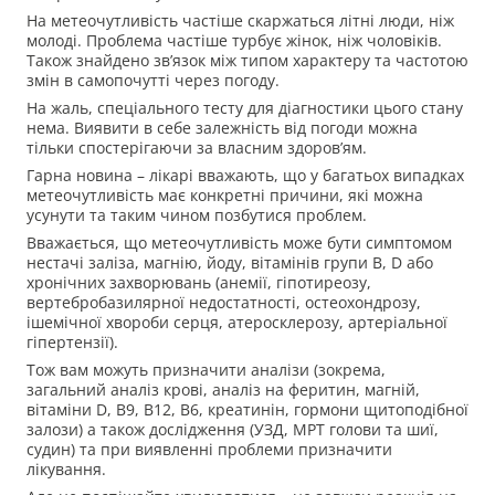
На метеочутливість частіше скаржаться літні люди, ніж
молоді. Проблема частіше турбує жінок, ніж чоловіків.
Також знайдено зв’язок між типом характеру та частотою
змін в самопочутті через погоду.
На жаль, спеціального тесту для діагностики цього стану
нема. Виявити в себе залежність від погоди можна
тільки спостерігаючи за власним здоров’ям.
Гарна новина – лікарі вважають, що у багатьох випадках
метеочутливість має конкретні причини, які можна
усунути та таким чином позбутися проблем.
Вважається, що метеочутливість може бути симптомом
нестачі заліза, магнію, йоду, вітамінів групи В, D або
хронічних захворювань (анемії, гіпотиреозу,
вертебробазилярної недостатності, остеохондрозу,
ішемічної хвороби серця, атеросклерозу, артеріальної
гіпертензії).
Тож вам можуть призначити аналізи (зокрема,
загальний аналіз крові, аналіз на феритин, магній,
вітаміни D, В9, В12, В6, креатинін, гормони щитоподібної
залози) а також дослідження (УЗД, МРТ голови та шиї,
судин) та при виявленні проблеми призначити
лікування.