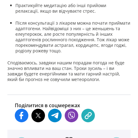
Практикуйте медитацію або інші прийоми
релаксації, якщо ви відчуваєте стрес.
Після консультації з лікарем можна почати приймати
адаптогени. Найвідоміші з них – це женьшень та
елеутерокок, але росте популярність й інших
адаптогенів рослинного походження. Тож лікар може
порекомендувати астрагал, кордицепс, ягоди годжі,
родіолу рожеву тощо.
Сподіваємось, завдяки нашим порадам погода не буде
значно впливати на ваш стан. Трохи зусиль – і ви
завжди будете енергійними та мати гарний настрій,
який би прогноз не озвучили метеорологи.
Поділитися в соцмережах