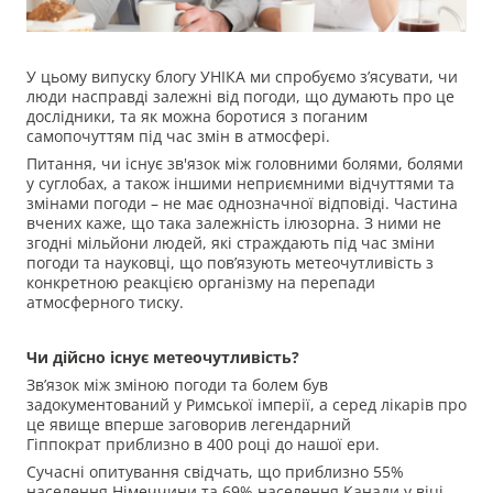
У цьому випуску блогу УНІКА ми спробуємо з’ясувати, чи
люди насправді залежні від погоди, що думають про це
дослідники, та як можна боротися з поганим
самопочуттям під час змін в атмосфері.
Питання, чи існує зв'язок між головними болями, болями
у суглобах, а також іншими неприємними відчуттями та
змінами погоди – не має однозначної відповіді. Частина
вчених каже, що така залежність ілюзорна. З ними не
згодні мільйони людей, які страждають під час зміни
погоди та науковці, що пов’язують метеочутливість з
конкретною реакцією організму на перепади
атмосферного тиску.
Чи дійсно існує метеочутливість?
Зв’язок між зміною погоди та болем був
задокументований у Римської імперії, а серед лікарів про
це явище вперше заговорив легендарний
Гіппократ приблизно в 400 році до нашої ери.
Сучасні опитування свідчать, що приблизно 55%
населення Німеччини та 69% населення Канади у віці