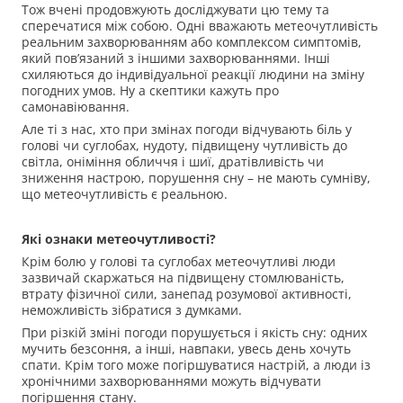
Тож вчені продовжують досліджувати цю тему та
сперечатися між собою. Одні вважають метеочутливість
реальним захворюванням або комплексом симптомів,
який пов’язаний з іншими захворюваннями. Інші
схиляються до індивідуальної реакції людини на зміну
погодних умов. Ну а скептики кажуть про
самонавіювання.
Але ті з нас, хто при змінах погоди відчувають біль у
голові чи суглобах, нудоту, підвищену чутливість до
світла, оніміння обличчя і шиї, дратівливість чи
зниження настрою, порушення сну – не мають сумніву,
що метеочутливість є реальною.
Які ознаки метеочутливості?
Крім болю у голові та суглобах метеочутливі люди
зазвичай скаржаться на підвищену стомлюваність,
втрату фізичної сили, занепад розумової активності,
неможливість зібратися з думками.
При різкій зміні погоди порушується і якість сну: одних
мучить безсоння, а інші, навпаки, увесь день хочуть
спати. Крім того може погіршуватися настрій, а люди із
хронічними захворюваннями можуть відчувати
погіршення стану.