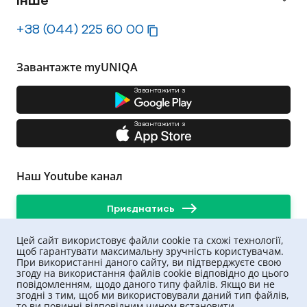
Інше
+38 (044) 225 60 00
Завантажте myUNIQA
Завантажити з
Завантажити з
Наш Youtube канал
Приєднатись
Цей сайт використовує файли cookie та схожі технології,
щоб гарантувати максимальну зручність користувачам.
При використанні даного сайту, ви підтверджуєте свою
згоду на використання файлів cookie відповідно до цього
повідомленням, щодо даного типу файлів. Якщо ви не
згодні з тим, щоб ми використовували даний тип файлів,
то ви повинні відповідним чином встановити