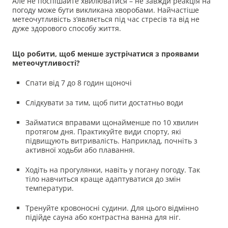
Але не поспішайте хвилюватися – не завжди реакція на
погоду може бути викликана хворобами. Найчастіше
метеочутливість з’являється під час стресів та від не
дуже здорового способу життя.
Що робити, щоб менше зустрічатися з проявами
метеочутливості?
Спати від 7 до 8 годин щоночі
Слідкувати за тим, щоб пити достатньо води
Займатися вправами щонайменше по 10 хвилин
протягом дня. Практикуйте види спорту, які
підвищують витривалість. Наприклад, почніть з
активної ходьби або плавання.
Ходіть на прогулянки, навіть у погану погоду. Так
тіло навчиться краще адаптуватися до змін
температури.
Тренуйте кровоносні судини. Для цього відмінно
підійде сауна або контрастна ванна для ніг.