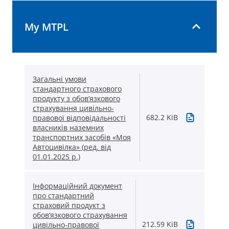
My MTPL
Загальні умови
стандартного страхового
продукту з обов’язкового
страхування цивільно-
682.2 KiB
правової відповідальності
власників наземних
транспортних засобів «Моя
Автоцивілка» (ред. від
01.01.2025 р.)
Інформаційний документ
про стандартний
страховий продукт з
обов’язкового страхування
212.59 KiB
цивільно-правової