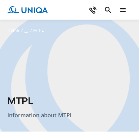
Home
/
/
MTPL
MTPL
information about MTPL