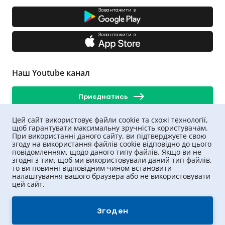
Завантажити з
Завантажити з
Наш Youtube канал
Приєднатись
Цей сайт використовує файли cookie та схожі технології,
щоб гарантувати максимальну зручність користувачам.
При використанні даного сайту, ви підтверджуєте свою
згоду на використання файлів cookie відповідно до цього
повідомленням, щодо даного типу файлів. Якщо ви не
згодні з тим, щоб ми використовували даний тип файлів,
то ви повинні відповідним чином встановити
налаштування вашого браузера або не використовувати
цей сайт.
UNIQA ©
2026
.
Всі права захищені
Згоден