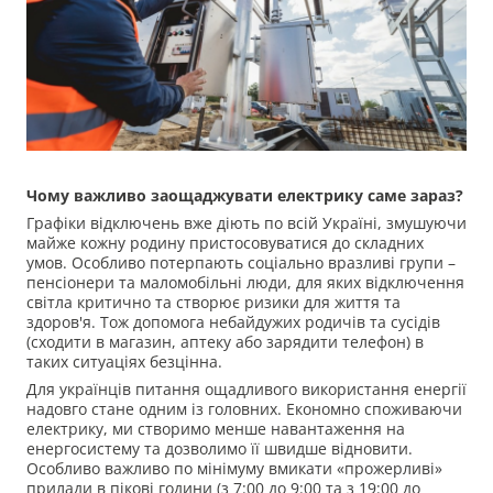
Чому важливо заощаджувати електрику саме зараз?
Графіки відключень вже діють по всій Україні, змушуючи
майже кожну родину пристосовуватися до складних
умов. Особливо потерпають соціально вразливі групи –
пенсіонери та маломобільні люди, для яких відключення
світла критично та створює ризики для життя та
здоров'я. Тож допомога небайдужих родичів та сусідів
(сходити в магазин, аптеку або зарядити телефон) в
таких ситуаціях безцінна.
Для українців питання ощадливого використання енергії
надовго стане одним із головних. Економно споживаючи
електрику, ми створимо менше навантаження на
енергосистему та дозволимо її швидше відновити.
Особливо важливо по мінімуму вмикати «прожерливі»
прилади в пікові години (з 7:00 до 9:00 та з 19:00 до