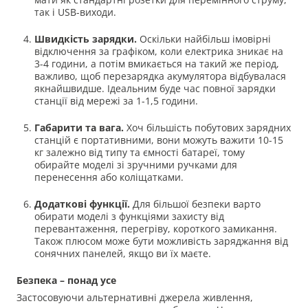
так і USB-виходи.
Швидкість зарядки.
Оскільки найбільш імовірні
відключення за графіком, коли електрика зникає на
3-4 години, а потім вмикається на такий же період,
важливо, щоб перезарядка акумулятора відбувалася
якнайшвидше. Ідеальним буде час повної зарядки
станції від мережі за 1-1,5 години.
Габарити та вага.
Хоч більшість побутових зарядних
станцій є портативними, вони можуть важити 10-15
кг залежно від типу та ємності батареї, тому
обирайте моделі зі зручними ручками для
перенесення або коліщатками.
Додаткові функції.
Для більшої безпеки варто
обирати моделі з функціями захисту від
перевантаження, перегріву, короткого замикання.
Також плюсом може бути можливість заряджання від
сонячних панелей, якщо ви їх маєте.
Безпека
– понад усе
Застосовуючи альтернативні джерела живлення,