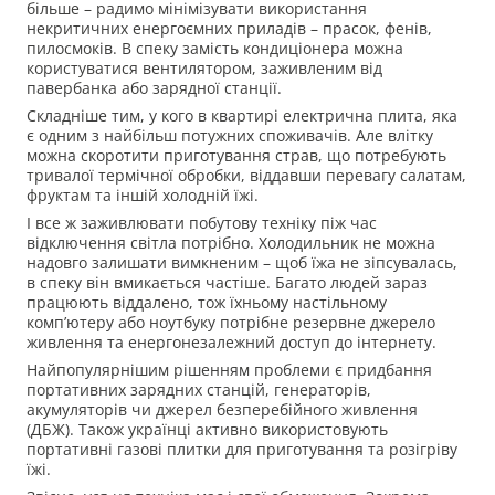
більше – радимо мінімізувати використання
некритичних енергоємних приладів – прасок, фенів,
пилосмоків. В спеку замість кондиціонера можна
користуватися вентилятором, заживленим від
павербанка або зарядної станції.
Складніше тим, у кого в квартирі електрична плита, яка
є одним з найбільш потужних споживачів. Але влітку
можна скоротити приготування страв, що потребують
тривалої термічної обробки, віддавши перевагу салатам,
фруктам та іншій холодній їжі.
І все ж заживлювати побутову техніку піж час
відключення світла потрібно. Холодильник не можна
надовго залишати вимкненим – щоб їжа не зіпсувалась,
в спеку він вмикається частіше. Багато людей зараз
працюють віддалено, тож їхньому настільному
комп’ютеру або ноутбуку потрібне резервне джерело
живлення та енергонезалежний доступ до інтернету.
Найпопулярнішим рішенням проблеми є придбання
портативних зарядних станцій, генераторів,
акумуляторів чи джерел безперебійного живлення
(ДБЖ). Також українці активно використовують
портативні газові плитки для приготування та розігріву
їжі.