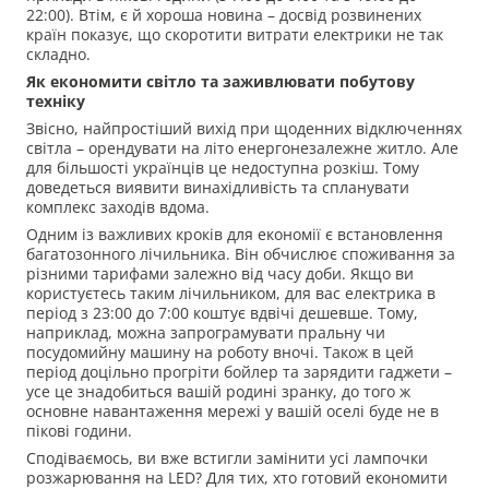
22:00). Втім, є й хороша новина – досвід розвинених
країн показує, що скоротити витрати електрики не так
складно.
Як економити світло та заживлювати побутову
техніку
Звісно, найпростіший вихід при щоденних відключеннях
світла – орендувати на літо енергонезалежне житло. Але
для більшості українців це недоступна розкіш. Тому
доведеться виявити винахідливість та спланувати
комплекс заходів вдома.
Одним із важливих кроків для економії є встановлення
багатозонного лічильника. Він обчислює споживання за
різними тарифами залежно від часу доби. Якщо ви
користуєтесь таким лічильником, для вас електрика в
період з 23:00 до 7:00 коштує вдвічі дешевше. Тому,
наприклад, можна запрограмувати пральну чи
посудомийну машину на роботу вночі. Також в цей
період доцільно прогріти бойлер та зарядити гаджети –
усе це знадобиться вашій родині зранку, до того ж
основне навантаження мережі у вашій оселі буде не в
пікові години.
Сподіваємось, ви вже встигли замінити усі лампочки
розжарювання на LED? Для тих, хто готовий економити