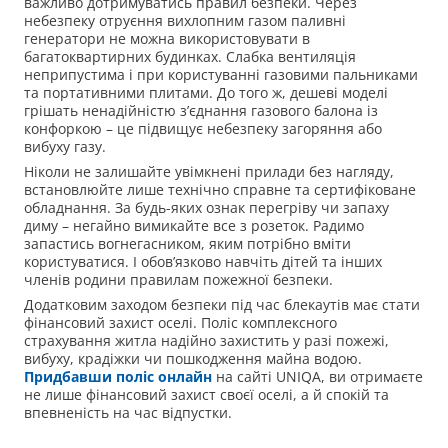
важливо дотримуватись правил безпеки. Через
небезпеку отруєння вихлопним газом паливні
генератори не можна використовувати в
багатоквартирних будинках. Слабка вентиляція
неприпустима і при користуванні газовими пальниками
та портативними плитами. До того ж, дешеві моделі
грішать ненадійністю з’єднання газового балона із
конфоркою – це підвищує небезпеку загоряння або
вибуху газу.
Ніколи не залишайте увімкнені прилади без нагляду,
встановлюйте лише технічно справне та сертифіковане
обладнання. За будь-яких ознак перегріву чи запаху
диму – негайно вимикайте все з розеток. Радимо
запастись вогнегасником, яким потрібно вміти
користуватися. І обов’язково навчіть дітей та інших
членів родини правилам пожежної безпеки.
Додатковим заходом безпеки під час блекаутів має стати
фінансовий захист оселі. Поліс комплексного
страхування житла надійно захистить у разі пожежі,
вибуху, крадіжки чи пошкодження майна водою.
Придбавши поліс онлайн
на сайті UNIQA, ви отримаєте
не лише фінансовий захист своєї оселі, а й спокій та
впевненість на час відпустки.