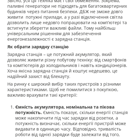
Звісно, уся ця техніка має і свої обмеження. Зокрема,
паливні генератори не підходять для багатоквартирних
будинків через питання безпеки. ДБЖ не зможе довго
живити потужні прилади, а у разі відключення світла
дозволить лише недовго попрацювати на комп’ютері та
встигнути зберегти важливі файли. Тому найбільш
універсальним рішенням для забезпечення
енергонезалежності є зарядна станція.
Як обрати зарядну станцію
Зарядна станція – це потужний акумулятор, який
дозволяє живити різну побутову техніку: від смартфонів
та комп’ютерів до холодильників і навіть кондиціонерів.
Хоча якісна зарядна станція й коштує недешево, це
надійний захист від блекауту.
На ринку є широкий вибір таких пристроїв з різними
характеристиками. Щоб не помилитися з покупкою,
важливо врахувати такі критерії:
Ємність акумулятора, номінальна та пікова
потужність.
Ємність показує, скільки енергії станція
може накопичити під час зарядки від розетки, а
потужність визначає, скільки енергії пристрій може
видавати в одиницю часу. Відповідно, тривалість
роботи від однієї зарядки буде залежати від того,