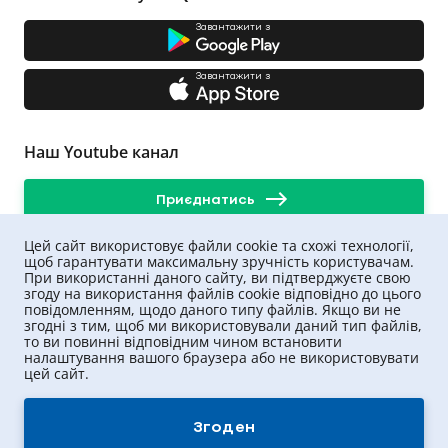
Завантажити з
Завантажити з
Наш Youtube канал
Приєднатись
Цей сайт використовує файли cookie та схожі технології,
щоб гарантувати максимальну зручність користувачам.
При використанні даного сайту, ви підтверджуєте свою
згоду на використання файлів cookie відповідно до цього
повідомленням, щодо даного типу файлів. Якщо ви не
згодні з тим, щоб ми використовували даний тип файлів,
то ви повинні відповідним чином встановити
налаштування вашого браузера або не використовувати
цей сайт.
UNIQA ©
2026
.
Всі права захищені
Згоден