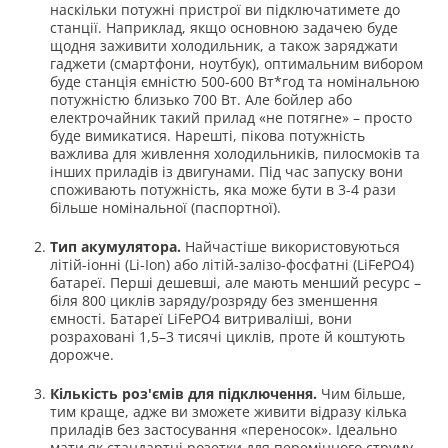
наскільки потужні пристрої ви підключатимете до
станції. Наприклад, якщо основною задачею буде
щодня заживити холодильник, а також заряджати
гаджети (смартфони, ноутбук), оптимальним вибором
буде станція ємністю 500-600 Вт*год та номінальною
потужністю близько 700 Вт. Але бойлер або
електрочайник такий прилад «не потягне» – просто
буде вимикатися. Нарешті, пікова потужність
важлива для живлення холодильників, пилосмоків та
інших приладів із двигунами. Під час запуску вони
споживають потужність, яка може бути в 3-4 рази
більше номінальної (паспортної).
Тип акумулятора.
Найчастіше використовуються
літій-іонні (Li-Ion) або літій-залізо-фосфатні (LiFePO4)
батареї. Перші дешевші, але мають менший ресурс –
біля 800 циклів заряду/розряду без зменшення
ємності. Батареї LiFePO4 витриваліші, вони
розраховані 1,5–3 тисячі циклів, проте й коштують
дорожче.
Кількість роз'ємів для підключення.
Чим більше,
тим краще, адже ви зможете живити відразу кілька
приладів без застосування «переносок». Ідеально
мати як стандартні розетки для перемінного струму,