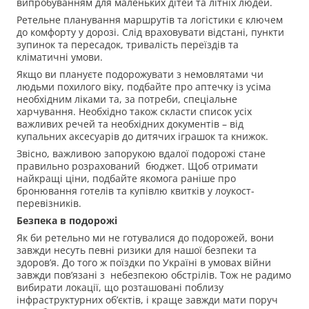
випробуванням для маленьких дітей та літніх людей.
Ретельне планування маршрутів та логістики є ключем
до комфорту у дорозі. Слід враховувати відстані, пункти
зупинок та пересадок, тривалість переїздів та
кліматичні умови.
Якщо ви плануєте подорожувати з немовлятами чи
людьми похилого віку, подбайте про аптечку із усіма
необхідним ліками та, за потреби, спеціальне
харчування. Необхідно також скласти список усіх
важливих речей та необхідних документів – від
купальних аксесуарів до дитячих іграшок та книжок.
Звісно, важливою запорукою вдалої подорожі стане
правильно розрахований бюджет. Щоб отримати
найкращі ціни, подбайте якомога раніше про
бронювання готелів та купівлю квитків у лоукост-
перевізників.
Безпека в подорожі
Як би ретельно ми не готувалися до подорожей, вони
завжди несуть певні ризики для нашої безпеки та
здоров’я. До того ж поїздки по Україні в умовах війни
завжди пов’язані з небезпекою обстрілів. Тож не радимо
вибирати локації, що розташовані поблизу
інфраструктурних об’єктів, і краще завжди мати поруч