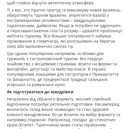
щоб сповна відчути автентичну атмосферу.
Ті з вас, хто прагне пригод та максимуму нових вражень,
обиратимуть туризм вражень (experience-based) з
екстремальними активностями – квадрациклами,
парапланами, дайвінгом. Якщо ж потрібен не адреналін,
а перезавантаження тіла та розуму – шукайте пропозиції
wellness-туризму. Все більшої популярності набуває
проживання в глемпінгах, які розташовані на берегах
озер або мальовничих схилах гір.
Ще одним популярним напрямом, особливо для
гурманів, є гастрономічний туризм. Він поєднує
знайомство з місцевими стравами, візити на ферми та
виноробні, дегустації та майстер-класи. В Україні
популярними локаціями для гастротурів є Прикарпаття
та Закарпаття, де поєднуються традиції галицької,
угорської та румунської кухні.
Як підготуватися до мандрівки
Незалежно від обраного формату, якісний сімейний
відпочинок потребує ретельної підготовки. Насамперед
визначить склад вашої «команди» та стан здоров’я
кожного мандрівника, бо це вплине на вибір формату та
напрямку подорожі. Наприклад, поїздка до спекотних
країн (Єгипет, Туреччина) може стати серйозним