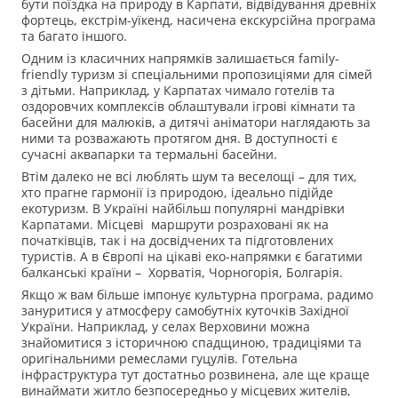
бути поїздка на природу в Карпати, відвідування древніх
фортець, екстрім-уїкенд, насичена екскурсійна програма
та багато іншого.
Одним із класичних напрямків залишається family-
friendly туризм зі спеціальними пропозиціями для сімей
з дітьми. Наприклад, у Карпатах чимало готелів та
оздоровчих комплексів облаштували ігрові кімнати та
басейни для малюків, а дитячі аніматори наглядають за
ними та розважають протягом дня. В доступності є
сучасні аквапарки та термальні басейни.
Втім далеко не всі люблять шум та веселощі – для тих,
хто прагне гармонії із природою, ідеально підійде
екотуризм. В Україні найбільш популярні мандрівки
Карпатами. Місцеві маршрути розраховані як на
початківців, так і на досвідчених та підготовлених
туристів. А в Європі на цікаві еко-напрямки є багатими
балканські країни – Хорватія, Чорногорія, Болгарія.
Якщо ж вам більше імпонує культурна програма, радимо
зануритися у атмосферу самобутніх куточків Західної
України. Наприклад, у селах Верховини можна
знайомитися з історичною спадщиною, традиціями та
оригінальними ремеслами гуцулів. Готельна
інфраструктура тут достатньо розвинена, але ще краще
винаймати житло безпосередньо у місцевих жителів,