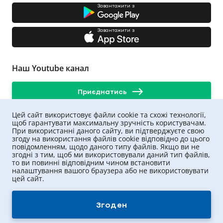
Завантажити з
Завантажити з
Наш Youtube канал
Приєднатись
Цей сайт використовує файли cookie та схожі технології,
щоб гарантувати максимальну зручність користувачам.
При використанні даного сайту, ви підтверджуєте свою
згоду на використання файлів cookie відповідно до цього
повідомленням, щодо даного типу файлів. Якщо ви не
згодні з тим, щоб ми використовували даний тип файлів,
то ви повинні відповідним чином встановити
налаштування вашого браузера або не використовувати
цей сайт.
UNIQA ©
2026
.
Всі права захищені
Згоден