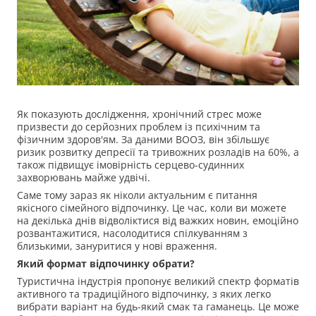
Як показують дослідження, хронічний стрес може
призвести до серйозних проблем із психічним та
фізичним здоров'ям. За даними ВООЗ, він збільшує
ризик розвитку депресії та тривожних розладів на 60%, а
також підвищує імовірність серцево-судинних
захворювань майже удвічі.
Саме тому зараз як ніколи актуальним є питання
якісного сімейного відпочинку. Це час, коли ви можете
на декілька днів відволіктися від важких новин, емоційно
розвантажитися, насолодитися спілкуванням з
близькими, зануритися у нові враження.
Який формат
відпочинку обрати?
Туристична індустрія пропонує великий спектр форматів
активного та традиційного відпочинку, з яких легко
вибрати варіант на будь-який смак та гаманець. Це може