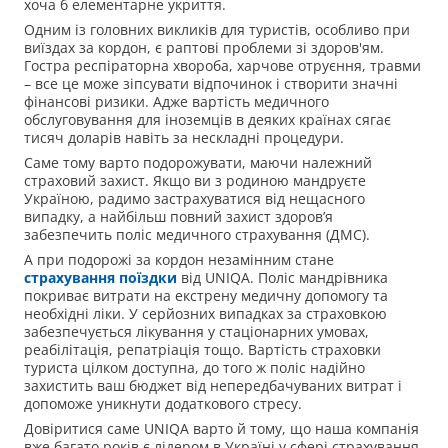
хоча б елементарне укриття.
Одним із головних викликів для туристів, особливо при
виїздах за кордон, є раптові проблеми зі здоров'ям.
Гостра респіраторна хвороба, харчове отруєння, травми
– все це може зіпсувати відпочинок і створити значні
фінансові ризики. Адже вартість медичного
обслуговування для іноземців в деяких країнах сягає
тисяч доларів навіть за нескладні процедури.
Саме тому варто подорожувати, маючи належний
страховий захист. Якщо ви з родиною мандруєте
Україною, радимо застрахуватися від нещасного
випадку, а найбільш повний захист здоров’я
забезпечить поліс медичного страхування (ДМС).
А при подорожі за кордон незамінним стане
страхування поїздки
від UNIQA. Поліс мандрівника
покриває витрати на екстрену медичну допомогу та
необхідні ліки. У серйозних випадках за страховкою
забезпечується лікування у стаціонарних умовах,
реабілітація, репатріація тощо. Вартість страховки
туриста цілком доступна, до того ж поліс надійно
захистить ваш бюджет від непередбачуваних витрат і
допоможе уникнути додаткового стресу.
Довіритися саме UNIQA варто й тому, що наша компанія
вже багато років є лідером в Україні у сфері страхування