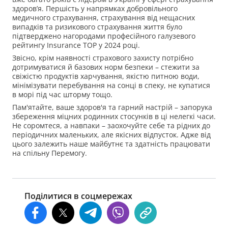
здоров’я. Першість у напрямках добровільного
медичного страхування, страхування від нещасних
випадків та ризикового страхування життя було
підтверджено нагородами професійного галузевого
рейтингу Insurance TOP у 2024 році.
Звісно, крім наявності страхового захисту потрібно
дотримуватися й базових норм безпеки – стежити за
свіжістю продуктів харчування, якістю питною води,
мінімізувати перебування на сонці в спеку, не купатися
в морі під час шторму тощо.
Пам'ятайте, ваше здоров'я та гарний настрій – запорука
збереження міцних родинних стосунків в ці нелегкі часи.
Не соромтеся, а навпаки – заохочуйте себе та рідних до
періодичних маленьких, але якісних відпусток. Адже від
цього залежить наше майбутнє та здатність працювати
на спільну Перемогу.
Поділитися в соцмережах