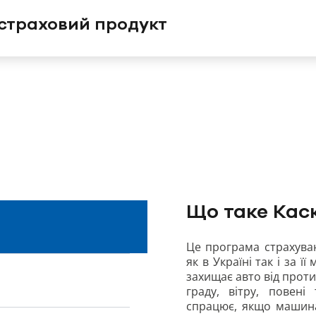
 страховий продукт
Що таке Кас
Це програма страхуван
як в Україні так і за 
захищає авто від проти
граду, вітру, повен
спрацює, якщо машин