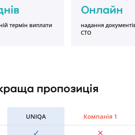
днів
Онлайн
ній термін виплати
надання документі
СТО
краща пропозиція
UNIQA
Компанія 1