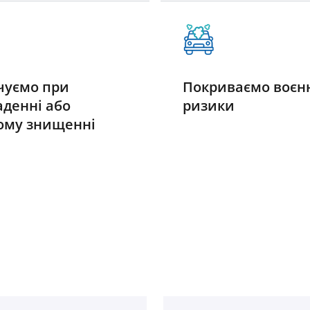
чуємо при
Покриваємо воєн
аденні або
ризики
ому знищенні