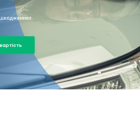
пошкодженнях
вартість