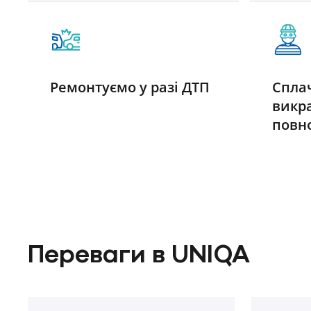
Ремонтуємо у разі ДТП
Спла
викр
повн
Переваги в UNIQA