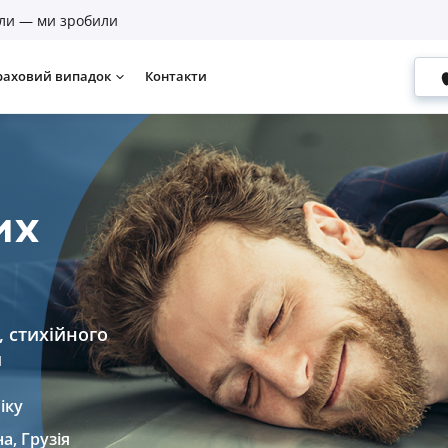
ли — ми зробили
раховий випадок
Контакти
их
, стихійного
и
іку
а, Грузія