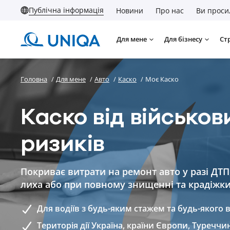
Публічна інформація
Новини
Про нас
Ви проси
Для мене
Для бізнесу
Ст
Головна
/
Для мене
/
Авто
/
Каско
/
Моє Каско
Каско від військов
ризиків
Покриває витрати на ремонт авто у разі ДТП
лиха або при повному знищенні та крадіжк
Для водіїв з будь-яким стажем та будь-якого в
Територія дії Україна, країни Європи, Туреччин