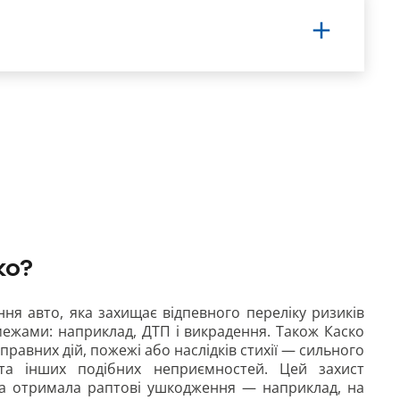
ко?
ня авто, яка захищає відпевного переліку ризиків
її межами: наприклад, ДТП і викрадення. Також Каско
правних дій, пожежі або наслідків стихії — сильного
і та інших подібних неприємностей. Цей захист
а отримала раптові ушкодження — наприклад, на