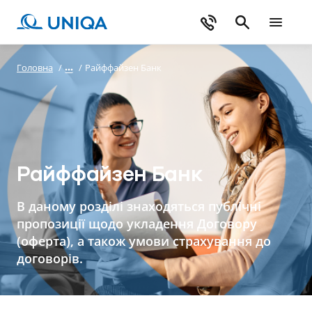
Головна
/
/
Райффайзен Банк
Райффайзен Банк
В даному розділі знаходяться публічні
пропозиції щодо укладення Договору
(оферта), а також умови страхування до
договорів.