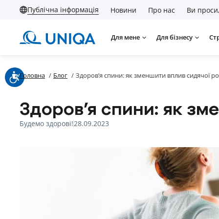
Публічна інформація
Новини
Про нас
Ви проси
Для мене
Для бізнесу
Ст
Головна
/
Блог
/
Здоров’я спини: як зменшити вплив сидячої р
Здоров’я спини: як зм
Будемо здорові!
28.09.2023