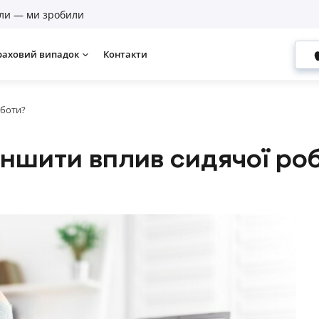
ли — ми зробили
раховий випадок
Контакти
оботи?
еншити вплив сидячої ро