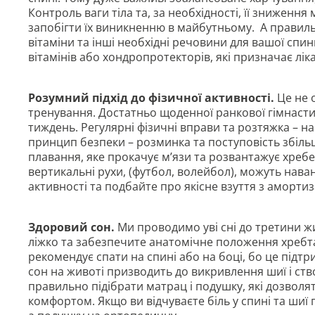
Контроль ваги тіла та, за необхідності, її знижен
запобігти їх виникненню в майбутньому. А правиль
вітаміни та інші необхідні речовини для вашої спи
вітамінів або хондропротекторів, які призначає лік
Розумний підхід до фізичної активності.
Це не 
тренування. Достатньо щоденної ранкової гімнастик
тиждень. Регулярні фізичні вправи та розтяжка – н
принцип безпеки – розминка та поступовість збіл
плавання, яке прокачує м’язи та розвантажує хребет
вертикальні рухи, (футбол, волейбол), можуть нава
активності та подбайте про якісне взуття з амортиз
Здоровий сон.
Ми проводимо уві сні до третини ж
ліжко та забезпечите анатомічне положення хребта
рекомендує спати на спині або на боці, бо це підт
сон на животі призводить до викривлення шиї і ст
правильно підібрати матрац і подушку, які дозволя
комфортом. Якщо ви відчуваєте біль у спині та шиї 