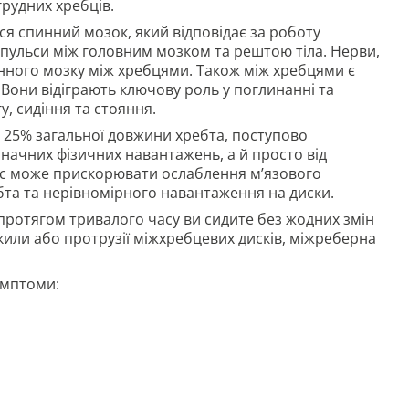
рудних хребців.
ся спинний мозок, який відповідає за роботу
мпульси між головним мозком та рештою тіла. Нерви,
инного мозку між хребцями. Також між хребцями є
 Вони відіграють ключову роль у поглинанні та
у, сидіння та стояння.
ля 25% загальної довжини хребта, поступово
начних фізичних навантажень, а й просто від
оцес може прискорювати ослаблення м’язового
бта та нерівномірного навантаження на диски.
протягом тривалого часу ви сидите без жодних змін
кили або протрузії міжхребцевих дисків, міжреберна
симптоми: