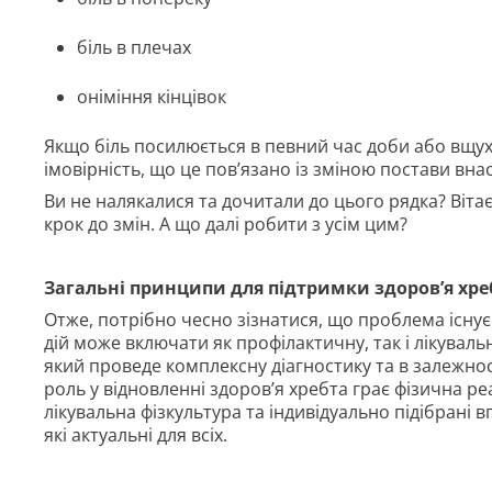
біль в плечах
оніміння кінцівок
Якщо біль посилюється в певний час доби або вщух
імовірність, що це пов’язано із зміною постави вна
Ви не налякалися та дочитали до цього рядка? Віт
крок до змін. А що далі робити з усім цим?
Загальні принципи для підтримки здоров
’я
хре
Отже, потрібно чесно зізнатися, що проблема існу
дій може включати як профілактичну, так і лікуваль
який проведе комплексну діагностику та в залежност
роль у відновленні здоров’я хребта грає фізична реа
лікувальна фізкультура та індивідуально підібрані 
які актуальні для всіх.