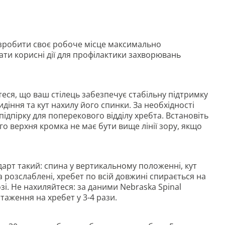
зробити своє робоче місце максимально
ти корисні дії для профілактики захворювань
ся, що ваш стілець забезпечує стабільну підтримку
идіння та кут нахилу його спинки. За необхідності
дпірку для поперекового відділу хребта. Встановіть
о верхня кромка не має бути вище лінії зору, якщо
арт такий: спина у вертикальному положенні, кут
 та розслаблені, хребет по всій довжині спирається на
озі. Не нахиляйтеся: за даними Nebraska Spinal
нтаження на хребет у 3-4 рази.