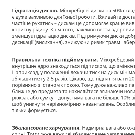
Гідратація дисків.
Міжхребцеві диски на 50% склад
є дуже важливою для їхньої роботи. Вживайте доста
частіше рухатись – дискам це допомогає краще вив
корисну рідину. Крім того, важливо вести здоровий 
зменшує гідратацію дисків. Підтримуючи диски доб
десикації (висихання), знижуючи ризик травм і збе
Правильна техніка підйому ваги.
Міжхребцевий 
внутрішнє ядро знаходиться під тиском, що змінюєт
Наприклад, у положенні лежачи тиск на диск мініма
збільшитися у 2-5 разів. Цікаво, що підняття ваги 2
порівняно зі станом спокою. Тому дуже важливо пам
ближче до предмета та нахиляйтеся згинаючи ноги
рюкзак або сумку – допустима вага не більше 10% від
щоб уникнути нерівномірних навантажень. Особлив
тільки формується.
Збалансоване харчування.
Надмірна вага або ож
спині. Тому дуже важливі збалансоване харчування, 