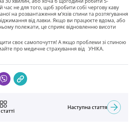
на 30 хвилин, або хоча б щогодини робити 5-
 час не для того, щоб зробити собі чергову каву
ваної на розвантаження м’язів спини та розтягування
 віджимання від лавки. Якщо ви працюєте вдома, або
а ньому полежати, це сприяє відновленню висоти
щити своє самопочуття! А якщо проблеми зі спиною
майте про медичне страхування від УНІКА.
Наступна стаття
 статті