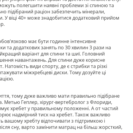
ня можуть полегшити наявні проблеми зі спиною та
но підібраний раціон забезпечить мінерали,
ни. У віці 40+ може знадобитися додатковий прийом
ар.
обов'язково має бути годинне інтенсивне
и та додаткових занять по 30 хвилин 3 рази на
айкращий варіант для спини та шиї. Головний
ьшення навантажень. Для спини дуже корисне
. Натомість види спорту, де є стрибки та різкі
нтажувати міжхребцеві диски. Тому дозуйте ці
ацією.
иття, тому дуже важливо мати правильно підібране
. Метью Геплер, хірург-вертебролог з Флориди,
римує хребет у правильному положенні. А от частий
ворює надмірний тиск на хребет. Також важливо
ть вашому хребту відпочивати з підтримкою і
після сну, варто замінити матрац на більш жорсткий,