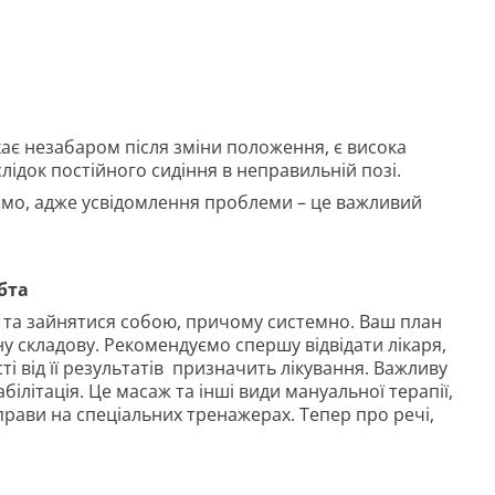
ає незабаром після зміни положення, є висока
слідок постійного сидіння в неправильній позі.
аємо, адже усвідомлення проблеми – це важливий
бта
є та зайнятися собою, причому системно. Ваш план
ну складову. Рекомендуємо спершу відвідати лікаря,
і від її результатів призначить лікування. Важливу
білітація. Це масаж та інші види мануальної терапії,
вправи на спеціальних тренажерах. Тепер про речі,