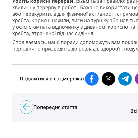
Робіть корисні перерви.
Візьміть за правило: раз 
хвилинну перерву в роботі. Бажано використати цей
або перекурити, а для фізичної активності, спрямо
хребта. Корисні нахили, виси на турніку або навіть
у офісі є кімната відпочинку з диваном, корисно н
хребта, втраченої під час сидіння.
Сподіваємось, наші поради допоможуть вам покра
періодично призводять до розладів здоров’я, поду
Поділитися в соцмережах
Попередня стаття
Всі