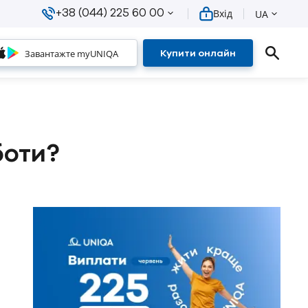
+38 (044) 225 60 00
Вхід
UA
Завантажте myUNIQA
Купити онлайн
боти?