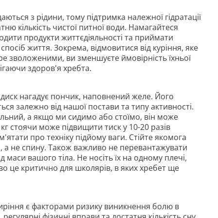
аються з рідини, тому підтримка належної гідратації
тню кількість чистої питної води. Намагайтеся
одити продукти життєдіяльності та приймати
спосіб життя. Зокрема, відмовитися від куріння, яке
ре зволоженими, ви зменшуєте ймовірність їхньої
рігаючи здоров'я хребта.
диск нагадує пончик, наповнений желе. Його
ься залежно від нашої постави та типу активності.
льний, а якщо ми сидимо або стоїмо, він може
0 кг стоячи може підвищити тиск у 10-20 разів
'ятати про техніку підйому ваги. Стійте якомога
, а не спину. Також важливо не перевантажувати
 маси вашого тіла. Не носіть їх на одному плечі,
о це критично для школярів, в яких хребет ще
иріння є факторами ризику виникнення болю в
регулярні фізичні вправи та достатня кількість сну.