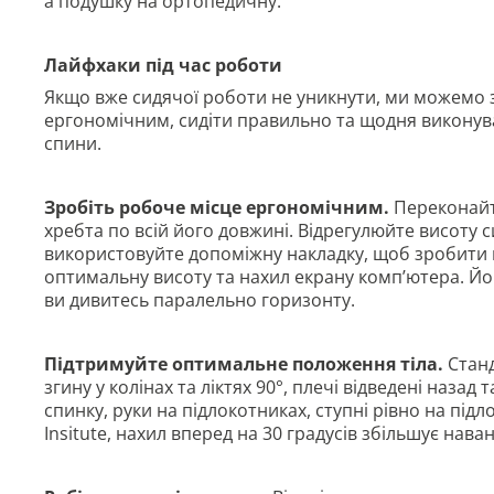
а подушку на ортопедичну.
Лайфхаки під час роботи
Якщо вже сидячої роботи не уникнути, ми можемо 
ергономічним, сидіти правильно та щодня виконува
спини.
Зробіть робоче місце ергономічним.
Переконайте
хребта по всій його довжині. Відрегулюйте висоту с
використовуйте допоміжну накладку, щоб зробити пі
оптимальну висоту та нахил екрану комп’ютера. Йог
ви дивитесь паралельно горизонту.
Підтримуйте оптимальне положення тіла.
Станд
згину у колінах та ліктях 90°, плечі відведені назад
спинку, руки на підлокотниках, ступні рівно на підл
Insitute, нахил вперед на 30 градусів збільшує нава