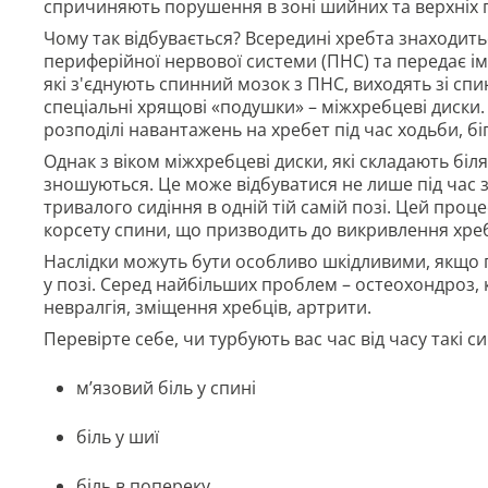
спричиняють порушення в зоні шийних та верхніх г
Чому так відбувається? Всередині хребта знаходить
периферійної нервової системи (ПНС) та передає і
які з'єднують спинний мозок з ПНС, виходять зі сп
спеціальні хрящові «подушки» – міжхребцеві диски.
розподілі навантажень на хребет під час ходьби, біг
Однак з віком міжхребцеві диски, які складають бі
зношуються. Це може відбуватися не лише під час з
тривалого сидіння в одній тій самій позі. Цей пр
корсету спини, що призводить до викривлення хре
Наслідки можуть бути особливо шкідливими, якщо 
у позі. Серед найбільших проблем – остеохондроз, 
невралгія, зміщення хребців, артрити.
Перевірте себе, чи турбують вас час від часу такі 
м’язовий біль у спині
біль у шиї
біль в попереку