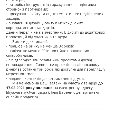
• розробка інструментів тиражування лендінгових
сторінок з партнерами;
• просування сайту та оцінка ефективності здійснених
заходів;
• оновлення дизайну сайту в межах діючих
корпоративних стандартів.
Даний перелік не є вичерпним. Відкриті до додаткових
пропозицій від учасників тендера.
Вимоги до компанії:
• працює на ринку не менше 3х років;
• налічує не менше 20ти постійно працюючих
співробітників;
• є підтверджений реальними проектами досвід
впровадження eCommerce проектів на фінансовому
ринку за останні три роки, які доступні для перегляду у
мережі Internet;
• надання контактів для отримання відгуків.
Ми чекаємо на Ваші заявки на участь у тендері
до
17.03.2021 року включно
на електронну адресу
liliya.varenyk@uniqa.ua (Лілія Вареник, департамент
онлайн продажів)