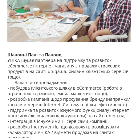
Шановні Пані та Панове
,
УНІКА шукає партнера на підтримку та розвиток
eCommerce (інтернет магазину з продажу страхових
продуктів на сайті uniqa.ua, онлайн клієнтських сервісів,
тощо).
Задачі до впровадження:
• побудова клієнтського шляху в eCommerce (робота з
втраченою корзиною, емейл маркетинг тощо);
• розробка кампанії щодо просування бренду (напрямки/
канали в мережі Internet. Система оцінки ефективності)
• підтримка та розвиток існуючого функціоналу інтернет
магазину (включаючи калькулятори) на сайті uniqa.ua;
• інтеграція з існуючими ІТ сервісами компанії;
• розробка інструментів, що дозволять розміщувати
калькулятори УНІКА / віджети продажів на сайтах
партнерів;