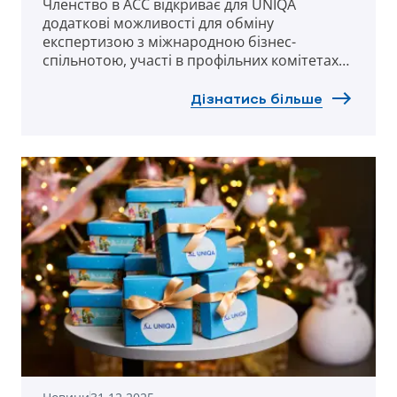
Членство в ACC відкриває для UNIQA
додаткові можливості для обміну
експертизою з міжнародною бізнес-
спільнотою, участі в профільних комітетах
та робочих групах, а також активного
залучення до розвитку сприятливого бізнес-
Дізнатись більше
середовища в Україні.