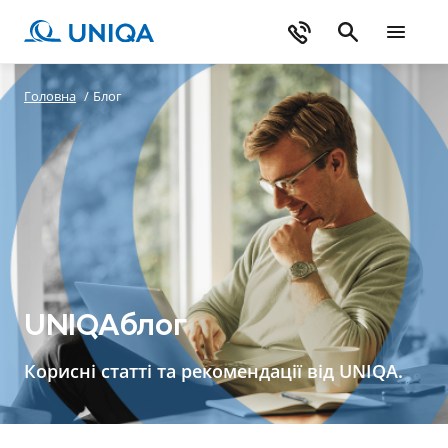
Головна
/
Блог
UNIQAблог
Корисні статті та рекомендації від UNIQA.