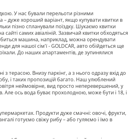
дкою. У нас бували перельоти різними
talia – дуже хороший варіант, якщо купувати квитки в
ільки пізно спланували поїздку. Шукаємо квитки
а сайті самих авіаліній. Зазвичай квитки обходяться
добиться машина, наприклад, можна орендувати
нди для нашої сім'ї - GOLDCAR, авто обійдеться ще
поїхали. До наших апартаментів, де зупинялися
 з терасою. Внизу паркінг, а з нього одразу вхід до
добу, і таких пропозицій багато. Наш улюблений
овітря неймовірне, вид просто неперевершений, у
в. Але ось вода буває прохолодною, може бути і 18, і
упермаркетах. Продукти дуже смачні: овочі, фрукти,
нгалі готуємо свіжу рибу – або гуляємо і їмо в