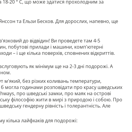
18-20 ° C, що може здатися прохолодним за
 Янссон та Ельзи Бесков. Для дорослих, напевно, ще
'язковий до відвідин! Ви проведете там 4-5
н, побутові прилади і машини, комп'ютерні
аходи – і ще кілька поверхів, сповнених відкриттів.
аслуговують як мінімум ще на 2-3 дні подорожі. А
йном.
тут м'який, без різких коливань температури,
 Я б могла годинами розповідати про красу шведських
ighways, про шведські замки, про маяк на острові
ьку філософію жити в мирі з природою і собою. Про
шведську гендерну рівність і толерантність. Але
му кілька лайфхаків для подорожі: