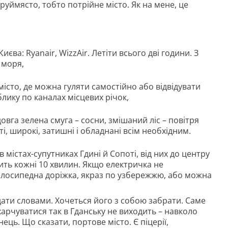
уймясто, тобто потрійне місто. Як на мене, це
єва: Ryanair, WizzAir. Летіти всього дві години. З
 моря,
місто, де можна гуляти самостійно або відвідувати
лику по каналах місцевих річок,
овга зелена смуга – сосни, змішаний ліс – повітря
і, широкі, затишні і обладнані всім необхідним.
містах-супутниках Гдині й Сопоті, від них до центру
ть кожні 10 хвилин. Якщо електричка не
велосипедна доріжка, якраз по узбережжю, або можна
едати словами. Хочеться його з собою забрати. Саме
 харчуватися так в Гданську не виходить – навколо
нець. Що сказати, портове місто. Є піцерії,