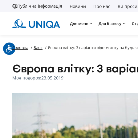
Публічна інформація
Новини
Про нас
Ви проси
Для мене
Для бізнесу
Ст
Головна
/
Блог
/
Європа влітку: 3 варіанти відпочинку на будь-
Європа влітку: 3 варі
Моя подорож
23.05.2019