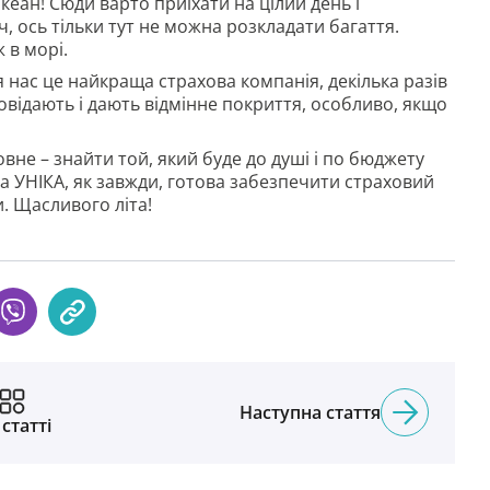
еан! Сюди варто приїхати на цілий день і
, ось тільки тут не можна розкладати багаття.
 в морі.
 нас це найкраща страхова компанія, декілька разів
відають і дають відмінне покриття, особливо, якщо
вне – знайти той, який буде до душі і по бюджету
у а УНІКА, як завжди, готова забезпечити страховий
и. Щасливого літа!
Наступна стаття
 статті