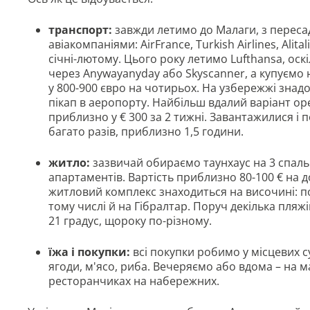
транспорт:
завжди летимо до Малаги, з переса
авіакомпаніями: AirFrance, Turkish Airlines, Ali
січні-лютому. Цього року летимо Lufthansa, оск
через Аnywayanyday або Skyscanner, а купуємо н
у 800-900 євро на чотирьох. На узбережжі зна
пікап в аеропорту. Найбільш вдалий варіант оре
приблизно у € 300 за 2 тижні. Завантажилися і 
багато разів, приблизно 1,5 години.
житло:
зазвичай обираємо таунхаус на 3 спальні
апартаментів. Вартість приблизно 80-100 € на 
житловий комплекс знаходиться на височині: п
тому числі й на Гібралтар. Поруч декілька пляжі
21 градус, щороку по-різному.
їжа і покупки:
всі покупки робимо у місцевих с
ягоди, м'ясо, риба. Вечеряємо або вдома – на ма
ресторанчиках на набережних.