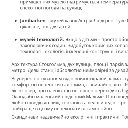
приміщеннях музею підтримується температура 
спекотної погоди на вулиці,
Junibacken
– музей казок Астрід Ліндгрен, Туве
цікавіше, ніж для дітей.
музей Технологій.
Якщо з дітьми – просто обов
захоплюючих годин. Видобуток корисних копали
технології, екологія, інженерні конструкції і вин
Архітектура Стокгольма, дух вулиць, площ і парків з
метро! Деякі станції абсолютно неймовірні за диза
Всупереч очікуванням від північної країни, клімат 
комфортно переноситься і зима, і, звичайно, літо.
лісів і озер, про оленів, що неспішно переходять h
Оланд або маленький південний Мальме. Про шведс
любов шведів до лиж, ковзанів та велосипедів. Про 
найкраще в цьому переконатися самостійно.
Скандинави надзвичайно екологічні і практичні. То