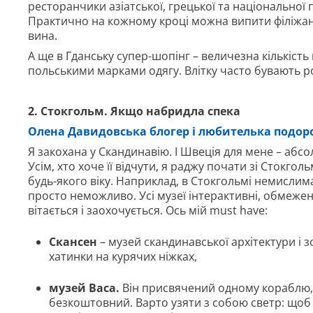
ресторанчики азіатської, грецької та національної п
Практично на кожному кроці можна випити філіжанк
вина.
А ще в Гданську супер-шопінг – величезна кількість 
польськими марками одягу. Влітку часто бувають р
2. Стокгольм. Якщо набридла спека
Олена Давидовська блогер і любителька подо
Я закохана у Скандинавію. І Швеція для мене – абс
Усім, хто хоче її відчути, я раджу почати зі Стокгол
будь-якого віку. Наприклад, в Стокгольмі немислима 
просто неможливо. Усі музеї інтерактивні, обмеже
вітається і заохочується. Ось мій must have:
Скансен
– музей скандинавської архітектури і 
хатинки на курячих ніжках,
музей Васа.
Він присвячений одному кораблю, я
безкоштовний. Варто узяти з собою светр: щоб