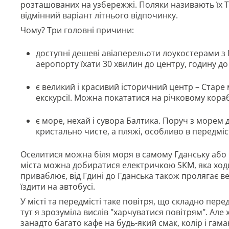
розташованих на узбережжі. Поляки називають їх Тр
відмінний варіант літнього відпочинку.
Чому? Три головні причини:
доступні дешеві авіаперельоти лоукостерами з Ки
аеропорту їхати 30 хвилин до центру, годину до
є великий і красивий історичний центр – Старе 
екскурсії. Можна покататися на річковому кораб
є море, нехай і сувора Балтика. Поруч з морем д
кристально чисте, а пляжі, особливо в передміст
Оселитися можна біля моря в самому Гданську або в 
міста можна добиратися електричкою SKM, яка ходи
приваблює, від Гдині до Гданська також пролягає 
їздити на автобусі.
У місті та передмісті таке повітря, що складно пер
тут я зрозуміла вислів "харчуватися повітрям". Але
занадто багато кафе на будь-який смак, колір і гама