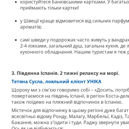
користуйтеся банківськими картками. У багатьо
приймають тільки картки!
у Швеції краще відмовитися від сильних парфумі
ароматів;
самі шведи у подорожах часто живуть у вандрахе
2-4 ліжками, загальний душ, загальна кухня, де 
кухонного обладнання. Нашим туристам я теж р
3. Південна Іспанія. 2 тижні релаксу на морі.
Тетяна Сусла, лояльний клієнт УНІКА
Щороку ми з сім'єю говоримо собі – «Досить, потріб
повертаємося на південь Іспанії, в регіон Коста-дел
також поїдемо на пляжний відпочинок в Іспанію.
Містечок для відпочинку в цьому регіоні дуже багато
всесвітньо відому Ронду, Малагу, Марбельї, Кадіз, Т
бажання, можна з'їздити і туди. Раджу звернути увагу
Ось як це відбувається: