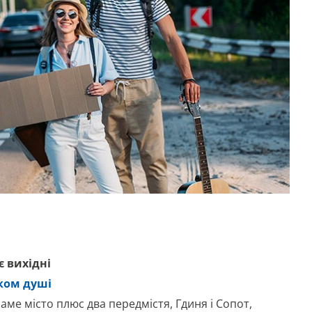
є вихідні
иком душі
 саме місто плюс два передмістя, Гдиня і Сопот,