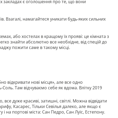
х закладах є оголошення про те, що вони
в. Взагалі, намагайтеся уникати будь-яких сильних
мах, або хостелах в кращому їх прояві: це кімната з
легко знайти абсолютно все необхідне, від спецій до
аджу пожити саме в такому місці.
но відкривати нові місця», але все одно
ь-Соль. Там відчуваємо себе як вдома. Влітку 2019
, все дуже красиві, затишні, світлі. Можна відвідати
арифу, Касарес, Тільки Севілья далеко, але якщо є
 і на портові міста: Сан Педро, Сан Луїс, Естепону.