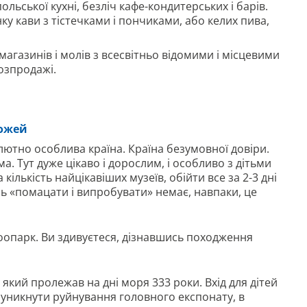
ольської кухні, безліч кафе-кондитерських і барів.
у кави з тістечками і пончиками, або келих пива,
магазинів і молів з всесвітньо відомими і місцевими
озпродажі.
рожей
олютно особлива країна. Країна безумовної довіри.
ьма. Тут дуже цікаво і дорослим, і особливо з дітьми
кількість найцікавіших музеїв, обійти все за 2-3 дні
нь «помацати і випробувати» немає, навпаки, це
зоопарк. Ви здивуєтеся, дізнавшись походження
кий пролежав на дні моря 333 роки. Вхід для дітей
 уникнути руйнування головного експонату, в