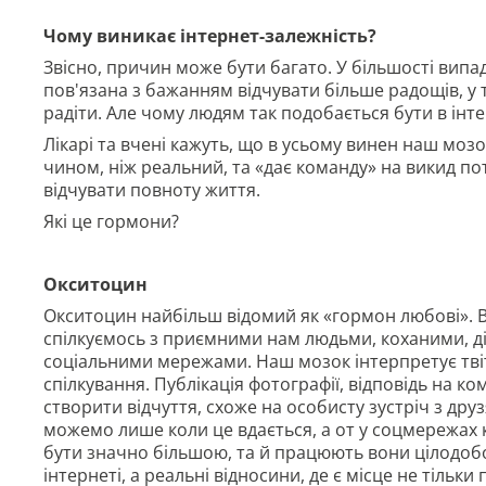
Чому виникає інтернет-залежність?
Звісно, причин може бути багато. У більшості випа
пов'язана з бажанням відчувати більше радощів, у 
радіти. Але чому людям так подобається бути в інте
Лікарі та вчені кажуть, що в усьому винен наш моз
чином, ніж реальний, та «дає команду» на викид по
відчувати повноту життя.
Які це гормони?
Окситоцин
Окситоцин найбільш відомий як «гормон любові». В 
спілкуємось з приємними нам людьми, коханими, ді
соціальними мережами. Наш мозок інтерпретує твіт
спілкування. Публікація фотографії, відповідь на ко
створити відчуття, схоже на особисту зустріч з дру
можемо лише коли це вдається, а от у соцмережах к
бути значно більшою, та й працюють вони цілодоб
інтернеті, а реальні відносини, де є місце не тіль