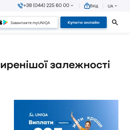
+38 (044) 225 60 00
Вхід
UA
Завантажте myUNIQA
Купити онлайн
ширенішої залежності