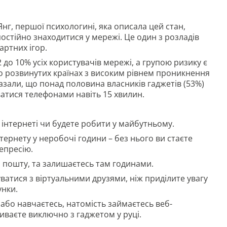
нг, першої психологині, яка описала цей стан,
тійно знаходитися у мережі. Це один з розладів
артних ігор.
 до 10% усіх користувачів мережі, а групою ризику є
но розвинутих країнах з високим рівнем проникнення
казали, що понад половина власників гаджетів (53%)
атися телефонами навіть 15 хвилин.
в інтернеті чи будете робити у майбутньому.
рнету у неробочі години – без нього ви стаєте
епресію.
и пошту, та залишаєтесь там годинами.
уватися з віртуальними друзями, ніж приділите увагу
унки.
бо навчаєтесь, натомість займаєтесь веб-
иваєте виключно з гаджетом у руці.