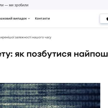
ли — ми зробили
раховий випадок
Контакти
ширенішої залежності нашого часу
ету: як позбутися найпо