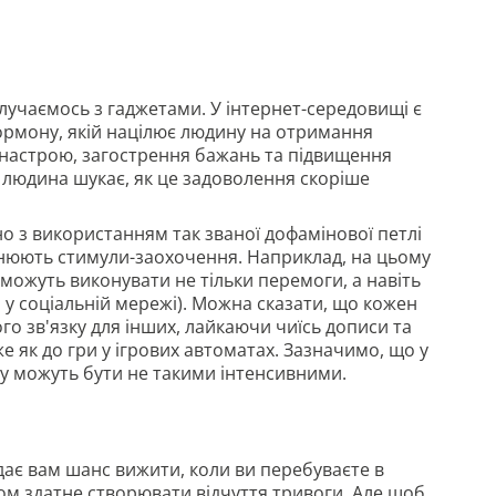
учаємось з гаджетами. У інтернет-середовищі є
гормону, якій націлює людину на отримання
настрою, загострення бажань та підвищення
 людина шукає, як це задоволення скоріше
но з використанням так званої дофамінової петлі
нюють стимули-заохочення. Наприклад, на цьому
 можуть виконувати не тільки перемоги, а навіть
м у соціальній мережі). Можна сказати, що кожен
 зв'язку для інших, лайкаючи чиїсь дописи та
е як до гри у ігрових автоматах. Зазначимо, що у
у можуть бути не такими інтенсивними.
дає вам шанс вижити, коли ви перебуваєте в
ком здатне створювати відчуття тривоги. Але щоб