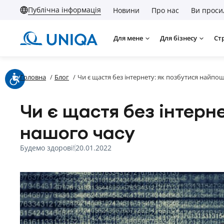
Публічна інформація
Новини
Про нас
Ви проси
Для мене
Для бізнесу
Ст
Головна
/
Блог
/
Чи є щастя без інтернету: як позбутися найпо
Чи є щастя без інтерн
нашого часу
Будемо здорові!
20.01.2022