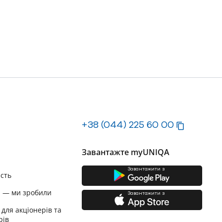
+38 (044) 225 60 00
Завантажте myUNIQA
Завантажити з
ість
и — ми зробили
Завантажити з
 для акціонерів та
рів