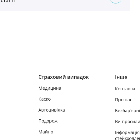
 статті
Страховий випадок
Інше
Медицина
Контакти
Каско
Про нас
Автоцивілка
Безбар'єрн
Подорож
Ви просил
Майно
Інформація
стейкхолде