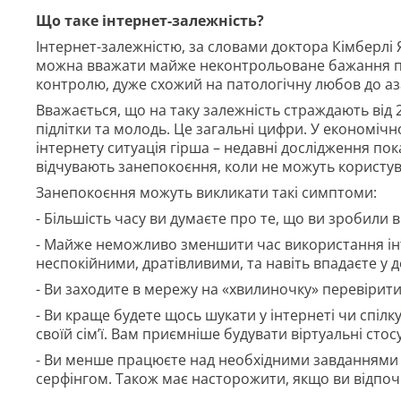
Що таке інтернет-залежність?
Інтернет-залежністю, за словами доктора Кімберлі Я
можна вважати майже неконтрольоване бажання пос
контролю, дуже схожий на патологічну любов до аз
Вважається, що на таку залежність страждають від 2
підлітки та молодь. Це загальні цифри. У економіч
інтернету ситуація гірша – недавні дослідження по
відчувають занепокоєння, коли не можуть користув
Занепокоєння можуть викликати такі симптоми:
- Більшість часу ви думаєте про те, що ви зробили 
- Майже неможливо зменшити час використання інте
неспокійними, дратівливими, та навіть впадаєте у д
- Ви заходите в мережу на «хвилиночку» перевірит
- Ви краще будете щось шукати у інтернеті чи спілк
своїй сім’ї. Вам приємніше будувати віртуальні стос
- Ви менше працюєте над необхідними завданнями а
серфінгом. Також має насторожити, якщо ви відпоч