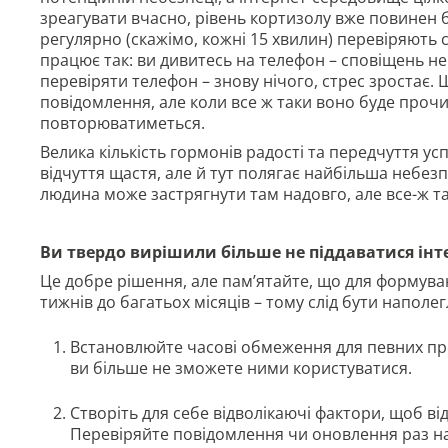
зреагувати вчасно, рівень кортизолу вже повинен б
регулярно (скажімо, кожні 15 хвилин) перевіряють св
працює так: ви дивитесь на телефон – сповіщень не
перевіряти телефон – знову нічого, стрес зростає
повідомлення, але коли все ж таки воно буде прочи
повторюватиметься.
Велика кількість гормонів радості та передчуття усп
відчуття щастя, але й тут полягає найбільша небезп
людина може застрягнути там надовго, але все-ж та
Ви твердо вирішили більше не піддаватися інт
Це добре рішення, але пам’ятайте, що для формува
тижнів до багатьох місяців – тому слід бути напол
Встановлюйте часові обмеження для певних про
ви більше не зможете ними користуватися.
Створіть для себе відволікаючі фактори, щоб ві
Перевіряйте повідомлення чи оновлення раз на 