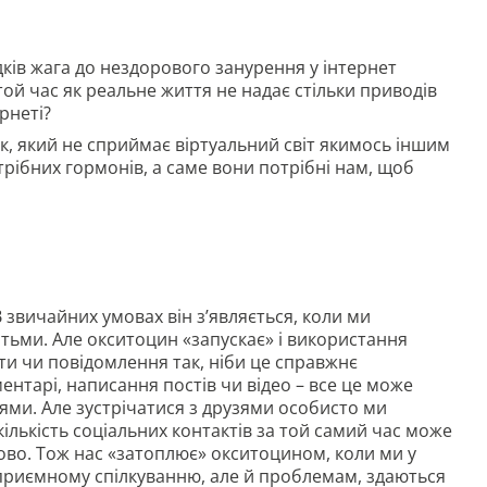
дків жага до нездорового занурення у інтернет
той час як реальне життя не надає стільки приводів
рнеті?
ок, який не сприймає віртуальний світ якимось іншим
трібних гормонів, а саме вони потрібні нам, щоб
звичайних умовах він з’являється, коли ми
тьми. Але окситоцин «запускає» і використання
и чи повідомлення так, ніби це справжнє
ментарі, написання постів чи відео – все це може
зями. Але зустрічатися з друзями особисто ми
ількість соціальних контактів за той самий час може
ово. Тож нас «затоплює» окситоцином, коли ми у
ки приємному спілкуванню, але й проблемам, здаються