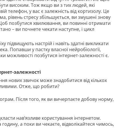
ути високим. Тож якщо ви з тих людей, які
ій телефон, у вас є залежність від кортизолу. Це
ма, рівень стресу збільшується, ви змушені знову
. Щоб позбутися хвилювання, ви повинні отримати
тано – ви почнете чекати наступне, і цикл
іху підвищують настрій і навіть здатні викликати
ека. Попавши у пастку власної нейробіології,
ки можливості позбутися інтернет-залежності є.
ернет-залежності
ння нових звичок може знадобитися від кількох
егливими. Отже, що робити?
грам. Після того, як ви вичерпаєте добову норму,
дкласти нав’язливе користування інтернетом.
годину, а поки ви чекаєте, відволікайтеся чимось,