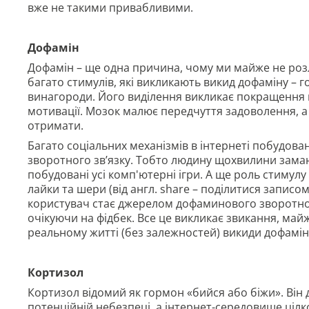
вже не такими привабливими.
Дофамін
Дофамін – ще одна причина, чому ми майже не розл
багато стимулів, які викликають викид дофаміну – 
винагороди. Його виділення викликає покращення 
мотивації. Мозок малює передчуття задоволення, а
отримати.
Багато соціальних механізмів в інтернеті побудова
зворотного зв’язку. Тобто людину щохвилини зама
побудовані усі комп'ютерні ігри. А ще роль стимулу
лайки та шери (від англ. share – поділитися записо
користувач стає джерелом дофаминового зворотного
очікуючи на фідбек. Все це викликає звикання, майж
реальному житті (без залежностей) викиди дофамін
Кортизол
Кортизол відомий як гормон «бийся або біжи». Він 
потенційній небезпеці, а інтернет-середовище ціл