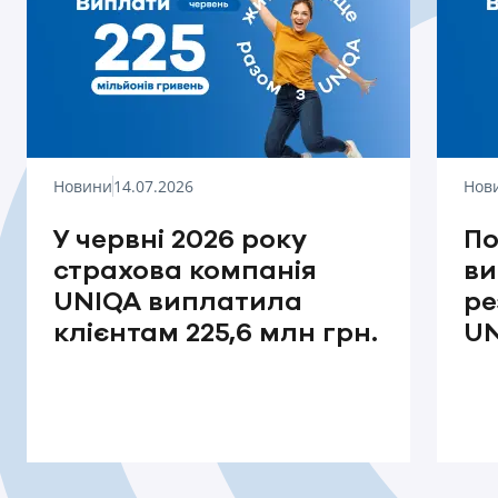
Новини
14.07.2026
Нов
У червні 2026 року
По
страхова компанія
ви
UNIQA виплатила
ре
клієнтам 225,6 млн грн.
UN