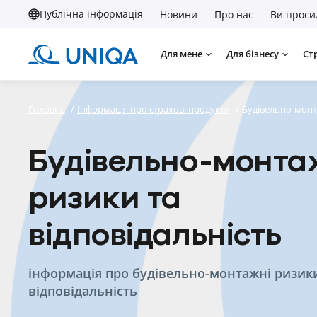
Публічна інформація
Новини
Про нас
Ви проси
Для мене
Для бізнесу
Ст
Головна
/
Інформація про страхові продукти
/
Будівельно-монта
Будівельно-монта
ризики та
відповідальність
інформація про будівельно-монтажні ризик
відповідальність