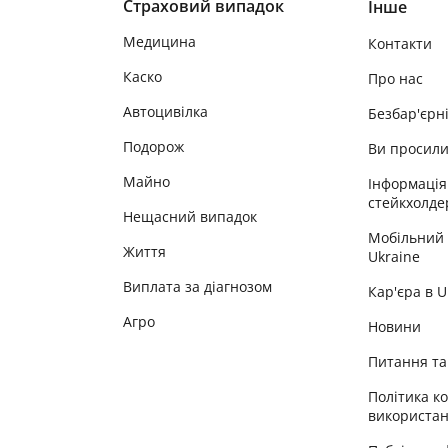
Страховий випадок
Інше
Медицина
Контакти
Каско
Про нас
Автоцивілка
Безбар'єрн
Подорож
Ви просил
Майно
Інформація
стейкхолде
Нещасний випадок
Мобільний
Життя
Ukraine
Виплата за діагнозом
Кар'єра в 
Агро
Новини
Питання та 
Політика к
використан