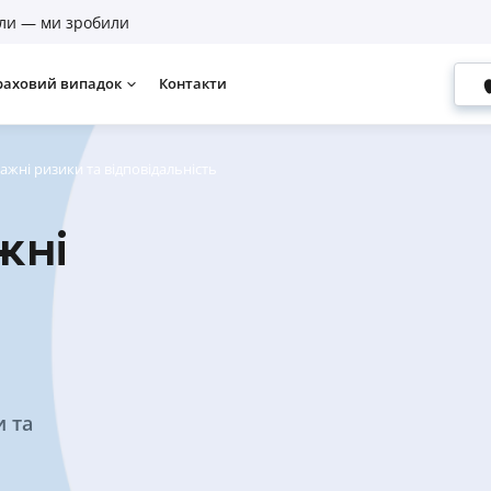
ли — ми зробили
раховий випадок
Контакти
жні ризики та відповідальність
жні
и та