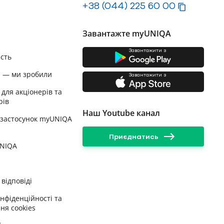
+38 (044) 225 60 00
Завантажте myUNIQA
Завантажити з
ість
и — ми зробили
Завантажити з
 для акціонерів та
рів
Наш Youtube канал
 застосунок myUNIQA
Приєднатись
UNIQA
відповіді
онфіденційності та
ня cookies