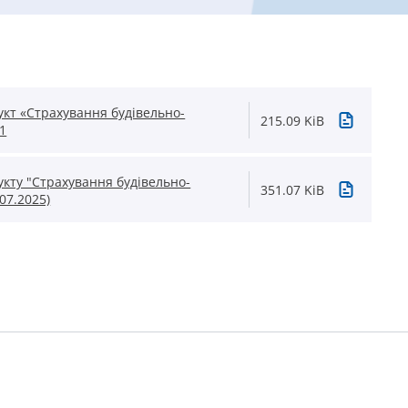
укт «Страхування будівельно-
215.09 KiB
1
укту "Страхування будівельно-
351.07 KiB
07.2025)