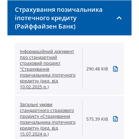
Страхування позичальника
іпотечного кредиту
(Райффайзен Банк)
Інформаційний документ
про стандартний
страховий продукт
290.48 KiB
"Страхування
позичальника іпотечного
кредиту» (ред. від
10.02.2025 р.)
Загальні умови
стандартного страхового
продукту «Страхування
575.39 KiB
позичальника іпотечного
кредиту» (ред. від
15.07.2024 р.)