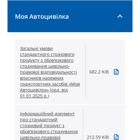
Моя Автоцивілка
Загальні умови
стандартного страхового
продукту з обов’язкового
страхування цивільно-
682.2 KiB
правової відповідальності
власників наземних
транспортних засобів «Моя
Автоцивілка» (ред. від
01.01.2025 р.)
Інформаційний документ
про стандартний
страховий продукт з
обов’язкового страхування
212.59 KiB
цивільно-правової