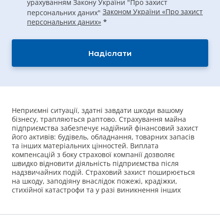
урахуванням Закону України "Про захист
Законом України «Про захист
персональних даних"
персональних даних»
*
Надіслати
Неприємні ситуації, здатні завдати шкоди вашому
бізнесу, трапляються раптово. Страхування майна
підприємства забезпечує надійний фінансовий захист
його активів: будівель, обладнання, товарних запасів
та інших матеріальних цінностей. Виплата
компенсацій з боку страхової компанії дозволяє
швидко відновити діяльність підприємства після
надзвичайних подій. Страховий захист поширюється
на шкоду, заподіяну внаслідок пожежі, крадіжки,
стихійної катастрофи та у разі виникнення інших
ризиків. Це не просто страховка — це інвестиція у
стійкість та безпеку вашого бізнесу.