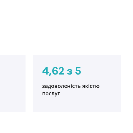
4,62 з 5
задоволеність якістю
послуг