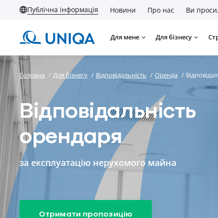
Публічна інформація
Новини
Про нас
Ви проси
Для мене
Для бізнесу
Ст
Головна
/
Для бізнесу
/
Відповідальність
/
Оренда
/
Відповіда
Відповідальність
орендаря
за експлуатацію нерухомого майна
Отримати пропозицію