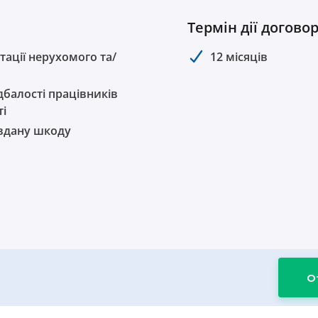
Термін дії догово
тації нерухомого та/
12 місяців
дбалості працівників
ті
авдану шкоду
О