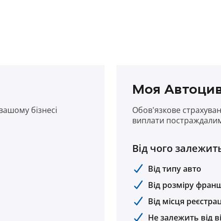
Моя Автоцив
вашому бізнесі
Обов'язкове страхуван
виплати постраждалим 
Від чого залежить
Від типу авто
Від розміру фран
Від місця реєстрац
Не залежить від в