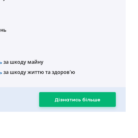
ень
ь
за шкоду майну
ь
за шкоду життю та здоров'ю
Дізнатись більше