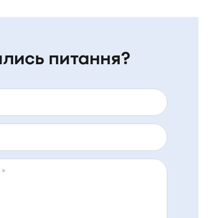
лись питання?
я
*