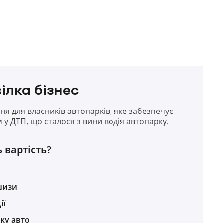
ілка бізнес
ня для власників автопарків, яке забезпечує
у ДТП, що сталося з вини водія автопарку.
 вартість?
шизи
ії
іку авто