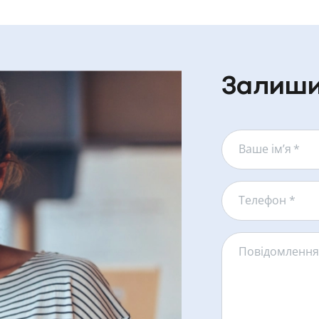
Залиши
Ваше ім’я
*
Телефон *
Повідомленн