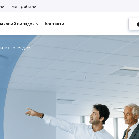
ли — ми зробили
раховий випадок
Контакти
льність орендаря