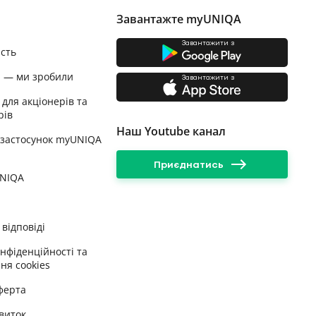
Завантажте myUNIQA
Завантажити з
ість
и — ми зробили
Завантажити з
 для акціонерів та
рів
Наш Youtube канал
 застосунок myUNIQA
Приєднатись
UNIQA
відповіді
онфіденційності та
ня cookies
ферта
виток