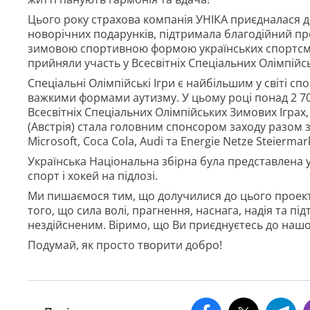
Цього року страхова компанія УНІКА приєдналася до 
новорічних подарунків, підтримала благодійний пр
зимовою спортивною формою українських спортсме
прийняли участь у Всесвітніх Спеціальних Олімпійс
Спеціальні Олімпійські Ігри є найбільшим у світі 
важкими формами аутизму. У цьому році понад 2 700
Всесвітніх Спеціальних Олімпійських Зимових Іграх,
(Австрія) стала головним спонсором заходу разом 
Microsoft, Coca Cola, Audi та Energie Netze Steiermar
Українська Національна збірна була представлена у
спорт і хокей на підлозі.
Ми пишаємося тим, що долучилися до цього проект
того, що сила волі, прагнення, наснага, надія та 
нездійсненим. Віримо, що Ви приєднуєтесь до нашої
Подумай, як просто творити добро!