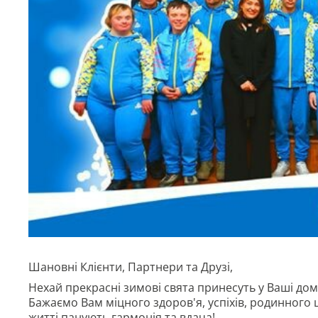
Шановні Клієнти, Партнери та Друзі,
Нехай прекрасні зимові свята принесуть у Ваші домі
Бажаємо Вам міцного здоров'я, успіхів, родинного 
житті панують гармонія та вдача!