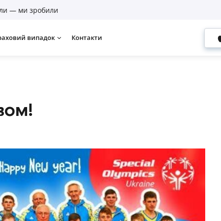
ли — ми зробили
раховий випадок
Контакти
вом!