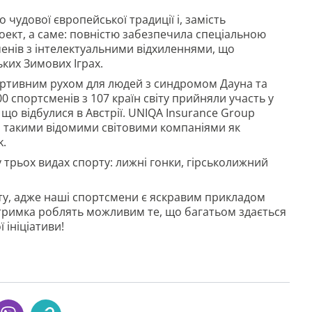
чудової європейської традиції і, замість
оект, а саме: повністю забезпечила спеціальною
нів з інтелектуальними відхиленнями, що
ьких Зимових Іграх.
спортивним рухом для людей з синдромом Дауна та
 спортсменів з 107 країн світу прийняли участь у
 що відбулися в Австрії. UNIQA Insurance Group
з такими відомими світовими компаніями як
k.
 трьох видах спорту: лижні гонки, гірськолижний
у, адже наші спортсмени є яскравим прикладом
підтримка роблять можливим те, що багатьом здається
 ініціативи!