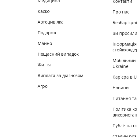
Медицина
Контакти
Каско
Про нас
Автоцивілка
Безбар'єрн
Подорож
Ви просил
Майно
Інформація
стейкхолде
Нещасний випадок
Мобільний
Життя
Ukraine
Виплата за діагнозом
Кар'єра в 
Агро
Новини
Питання та 
Політика к
використан
Публічна о
Сталий роз