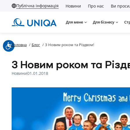
Публічна інформація
Новини
Про нас
Ви проси
Для мене
Для бізнесу
Ст
Головна
/
Блог
/
З Новим роком та Різдвом!
З Новим роком та Різд
Новини
01.01.2018