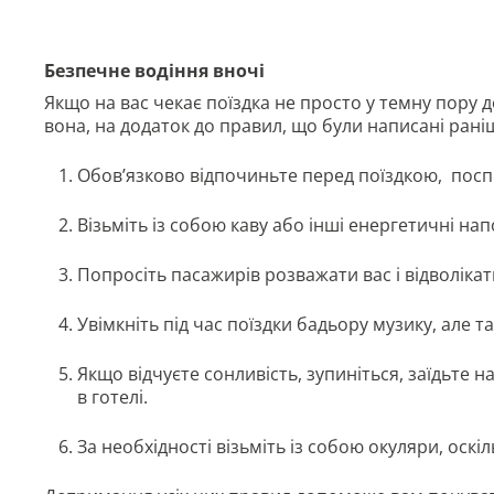
Безпечне водіння вночі
Якщо на вас чекає поїздка не просто у темну пору до
вона, на додаток до правил, що були написані рані
Обов’язково відпочиньте перед поїздкою, поспі
Візьміть із собою каву або інші енергетичні напо
Попросіть пасажирів розважати вас і відволіка
Увімкніть під час поїздки бадьору музику, але та
Якщо відчуєте сонливість, зупиніться, заїдьте 
в готелі.
За необхідності візьміть із собою окуляри, оскіл