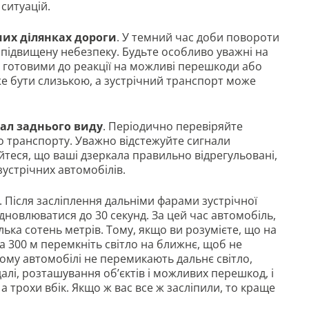
 ситуацій.
мих ділянках дороги
. У темний час доби повороти
 підвищену небезпеку. Будьте особливо уважні на
и готовими до реакції на можливі перешкоди або
же бути слизькою, а зустрічний транспорт може
кал заднього виду
. Періодично перевіряйте
 транспорту. Уважно відстежуйте сигнали
йтеся, що ваші дзеркала правильно відрегульовані,
зустрічних автомобілів.
. Після засліплення дальніми фарами зустрічної
дновлюватися до 30 секунд. За цей час автомобіль,
ілька сотень метрів. Тому, якщо ви розумієте, що на
за 300 м перемкніть світло на ближнє, щоб не
ному автомобілі не перемикають дальнє світло,
алі, розташування об’єктів і можливих перешкод, і
 а трохи вбік. Якщо ж вас все ж засліпили, то краще