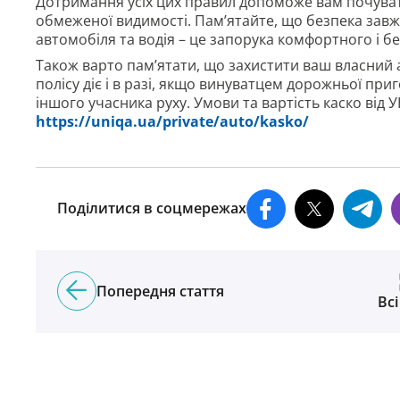
Дотримання усіх цих правил допоможе вам почуват
обмеженої видимості. Пам’ятайте, що безпека завжд
автомобіля та водія – це запорука комфортного і б
Також варто пам’ятати, що захистити ваш власний
полісу діє і в разі, якщо винуватцем дорожньої приг
іншого учасника руху. Умови та вартість каско від 
https://uniqa.ua/private/auto/kasko/
Поділитися в соцмережах
Попередня стаття
Всі