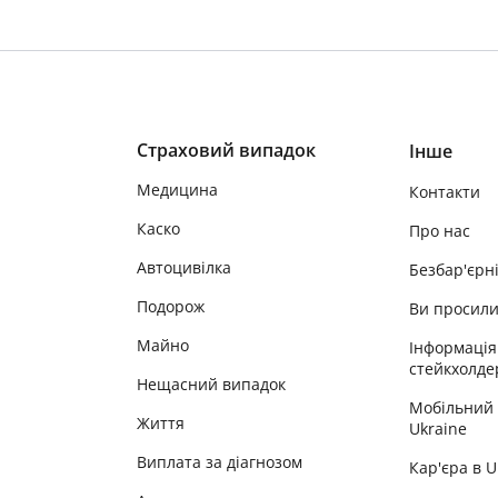
Страховий випадок
Інше
Медицина
Контакти
Каско
Про нас
Автоцивілка
Безбар'єрн
Подорож
Ви просил
Майно
Інформація
стейкхолде
Нещасний випадок
Мобільний
Життя
Ukraine
Виплата за діагнозом
Кар'єра в 