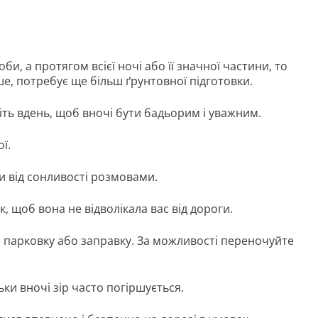
би, а протягом всієї ночі або її значної частини, то
ше, потребує ще більш ґрунтовної підготовки.
ть вдень, щоб вночі бути бадьорим і уважним.
ї.
ти від сонливості розмовами.
к, щоб вона не відволікала вас від дороги.
на парковку або заправку. За можливості переночуйте
ьки вночі зір часто погіршується.