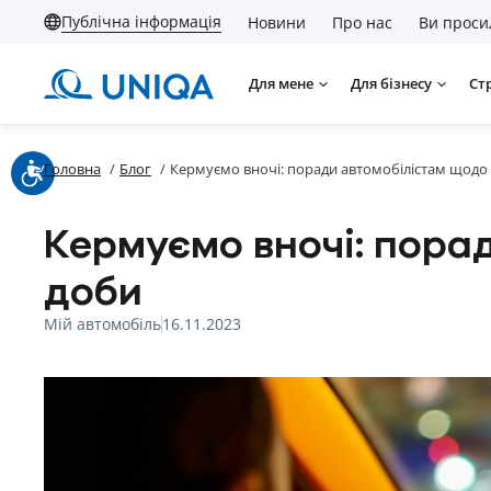
Публічна інформація
Новини
Про нас
Ви проси
Для мене
Для бізнесу
Ст
Головна
/
Блог
/
Кермуємо вночі: поради автомобілістам щодо 
Кермуємо вночі: пора
доби
Мій автомобіль
16.11.2023