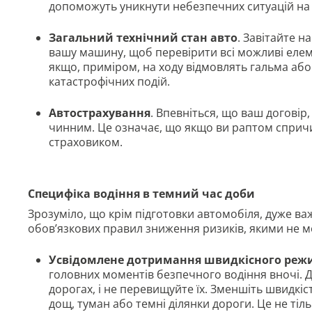
допоможуть уникнути небезпечних ситуацій на 
Загальний технічний стан авто
. Завітайте н
вашу машину, щоб перевірити всі можливі елеме
якщо, приміром, на ходу відмовлять гальма або
катастрофічних подій.
Автострахування
. Впевніться, що ваш договір
чинним. Це означає, що якщо ви раптом спричи
страховиком.
Специфіка водіння в темний час доби
Зрозуміло, що крім підготовки автомобіля, дуже важ
обов’язкових правил зниження ризиків, якими не м
Усвідомлене дотримання швидкісного реж
головних моментів безпечного водіння вночі.
дорогах, і не перевищуйте їх. Зменшіть швидкіс
дощ, туман або темні ділянки дороги. Це не ті