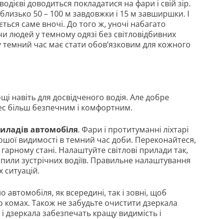
одієві доводиться покладатися на фари і свій зір.
лизько 50 – 100 м завдовжки і 15 м завширшки. І
ться саме вночі. До того ж, уночі набагато
 чи людей у темному одязі без світловідбивних
 темний час має стати обов’язковим для кожного
щі навіть для досвідченого водія. Але добре
ес більш безпечним і комфортним.
иладів автомобіля
. Фари і протитуманні ліхтарі
ошої видимості в темний час доби. Переконайтеся,
гарному стані. Налаштуйте світлові прилади так,
іпили зустрічних водіїв. Правильне налаштування
 ситуацій.
о автомобіля, як всередині, так і зовні, щоб
бо комах. Також не забудьте очистити дзеркала
о і дзеркала забезпечать кращу видимість і