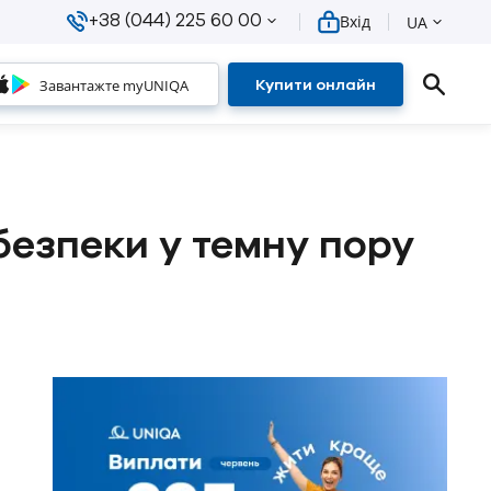
+38 (044) 225 60 00
Вхід
UA
Завантажте myUNIQA
Купити онлайн
безпеки у темну пору