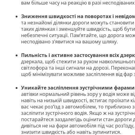
вам більше часу на реакцію в разі несподіваних
Зниження швидкості на поворотах і невідо
та незнайомі ділянки дороги можуть становити
таких ділянках і зменшуйте швидкість, щоб бут
небезпечні ситуації. Пам’ятайте, що дорога мо
несподівано з’явитися на вашому шляху.
Пильність і активне застосування всіх дзер
дзеркала, щоб стежити за рухом навколишнього
світлофора та інші сигнали на дорозі. Перекона
щоб мінімізувати можливе засліплення від фар 
Уникайте засліплення зустрічними фарами
автівки нормальний рівень зору у водія може ві
навіть на низькій швидкості, встигає проїхати к
вас чекає роз’їзд з автомобілем, то приблизно 
засліпити зустрічного водія. Якщо ж на зустріч
постарайтеся заздалегідь оцінити стан дороги д
дивіться не на фари автомобіля під час роз’їзду,
знизити швидкість або навіть зупинитися.