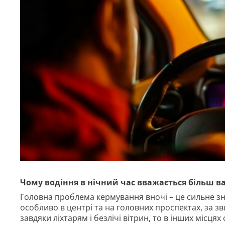
Чому водіння в нічний час вважається більш 
Головна проблема кермування вночі – це сильне зн
особливо в центрі та на головних проспектах, за 
завдяки ліхтарям і безлічі вітрин, то в інших місця