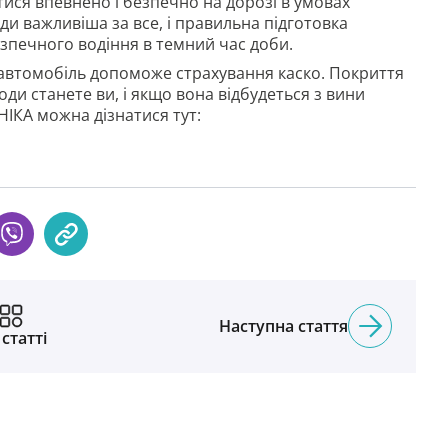
ися впевнено і безпечно на дорозі в умовах
и важливіша за все, і правильна підготовка
езпечного водіння в темний час доби.
 автомобіль допоможе страхування каско. Покриття
оди станете ви, і якщо вона відбудеться з вини
УНІКА можна дізнатися тут:
Наступна стаття
 статті