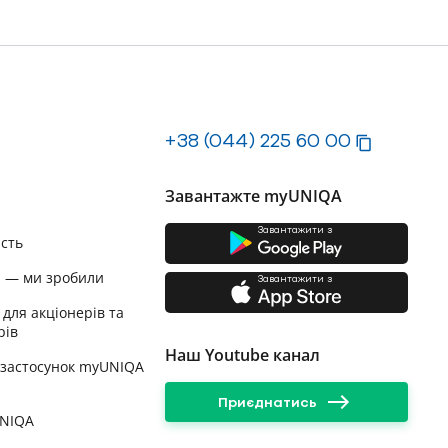
+38 (044) 225 60 00
Завантажте myUNIQA
Завантажити з
ість
и — ми зробили
Завантажити з
 для акціонерів та
рів
Наш Youtube канал
 застосунок myUNIQA
Приєднатись
UNIQA