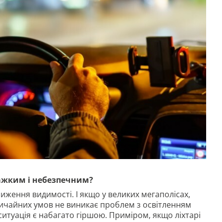
важким і небезпечним?
иження видимості. І якщо у великих мегаполісах,
звичайних умов не виникає проблем з освітленням
х ситуація є набагато гіршою. Приміром, якщо ліхтарі