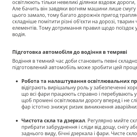
освітлюють тільки невеликі ділянки вздовж дороги, в
Але бачить він завдяки вогням машини лише смугу б
цього замало, тому багато дорожніх пригод трапляє
складніше помітити різні об’єкти на дорозі, тварин
елементів. Тому дотримання правил щодо поїздок у
водія.
Підготовка автомобіля до водіння в темряві
Водіння в темний час доби становить певні складно
підготовлений автомобіль може зробити цей проц
Робота та налаштування освітлювальних пр
відіграють вирішальну роль у забезпеченні хор
що всі фари працюють справно і перебувають у 
щоб промені освітлювали дорогу вперед і не сл
фар істотно знижує ризик виникнення аварійних
Чистота скла та дзеркал
. Регулярно мийте скл
прибрати забруднення і сліди від дощу, снігу а
заднього виду, бічні дзеркала і фари. Чисте скл