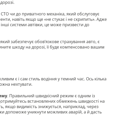
дорозі.
а СТО чи до приватного механіка, який обслуговує
нти, навіть якщо ще «не стукає і не скрипить». Адже
 інші системи автівки, це може призвести до
, який забезпечує обов’язкове страхування авто, є
ните шкоду на дорозі, її буде компенсовано вашим
ливим є і сам стиль водіння у темний час. Ось кілька
ожна нехтувати.
иму
. Правильний швидкісний режим є одним із
 Дотримуйтесь встановлених обмежень швидкості на
ть, якщо видимість знижується, наприклад, через
льки допоможе уникнути можливих аварій, а й дасть