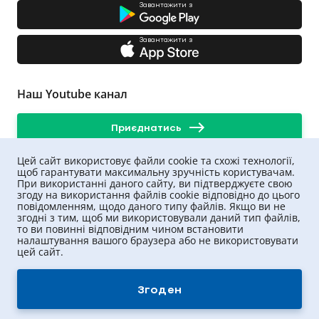
Завантажити з
Завантажити з
Наш Youtube канал
Приєднатись
Цей сайт використовує файли cookie та схожі технології,
щоб гарантувати максимальну зручність користувачам.
При використанні даного сайту, ви підтверджуєте свою
згоду на використання файлів cookie відповідно до цього
повідомленням, щодо даного типу файлів. Якщо ви не
згодні з тим, щоб ми використовували даний тип файлів,
то ви повинні відповідним чином встановити
налаштування вашого браузера або не використовувати
цей сайт.
UNIQA ©
2026
.
Всі права захищені
Згоден