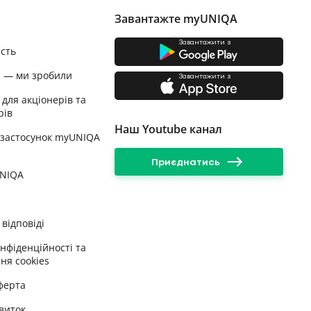
Завантажте myUNIQA
Завантажити з
ість
и — ми зробили
Завантажити з
 для акціонерів та
рів
Наш Youtube канал
 застосунок myUNIQA
Приєднатись
UNIQA
відповіді
онфіденційності та
ня cookies
ферта
виток