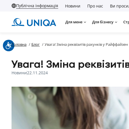
Публічна інформація
Новини
Про нас
Ви проси
Для мене
Для бізнесу
Ст
Головна
/
Блог
/
Увага! Зміна реквізитів рахунків у Райффайзен
Увага! Зміна реквізит
Новини
22.11.2024