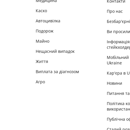
Медицина
Контакти
Каско
Про нас
Автоцивілка
Безбар'єрн
Подорож
Ви просил
Майно
Інформація
стейкхолде
Нещасний випадок
Мобільний
Життя
Ukraine
Виплата за діагнозом
Кар'єра в 
Агро
Новини
Питання та 
Політика к
використан
Публічна о
Сталий роз