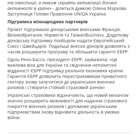
та інвестиції, а також сприяти активізації ділової
активності в країні» -
ділиться думкою Олена Маркова
Заступниця Голови Правління UNIQA Україна.
Підтримка міжнародних партнерів
Проект підтримали донорськими внесками Франція,
Великобританія, Норвегія та TaiwanBusiness. Додаткову
донорську підтримку пообіцяли надати Європейський
Союз і Швейцарія. Подальші внески донорів дозволять з
часом розширити програму та збільшити гарантії ЄБРР.
Оділь Рено-Бассо, президент ЄБРР, зауважила: «Це
важлива віха для України та свідчення непохитної
відданості ЄБРР підтримці реальної економіки країни.
Гарантія ЄБРР дозволить перестраховикам приватного
сектору знову залучитися до українських воєнних
ризиків і створити стійкий страховий ринок»
Українські страховики відзначають, що новий механізм
значно розширить можливості для надання страхового
покриття воєнних ризиків і допоможе українським
підприємствам знову відновити діяльність в умовах
війни.