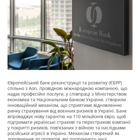
Європейський банк реконструкції та розвитку (ЄБРР)
спільно з Aon, провідною міжнародною компанією, що
надає професійні послуги, у співпраці з Міністерством
економіки та Національним банком України, створили
інноваційний механізм, що сприятиме відновленню
ринку страхування від воєнних ризиків в Україні. Банк
впроваджує нову гарантію на 110 мільйонів євро, щоб
підтримати українські страхові та перестрахові компанії
у покритті ризиків, пов'язаних з війною та наслідками
російської агресії в Україні. Механізм створений як
доповнення до проектів, які пропонують інші