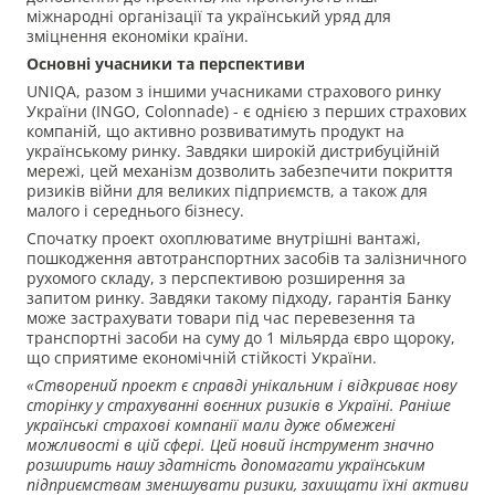
міжнародні організації та український уряд для
зміцнення економіки країни.
Основні учасники та перспективи
UNIQA, разом з іншими учасниками страхового ринку
України (INGO, Colonnade) - є однією з перших страхових
компаній, що активно розвиватимуть продукт на
українському ринку. Завдяки широкій дистрибуційній
мережі, цей механізм дозволить забезпечити покриття
ризиків війни для великих підприємств, а також для
малого і середнього бізнесу.
Спочатку проект охоплюватиме внутрішні вантажі,
пошкодження автотранспортних засобів та залізничного
рухомого складу, з перспективою розширення за
запитом ринку. Завдяки такому підходу, гарантія Банку
може застрахувати товари під час перевезення та
транспортні засоби на суму до 1 мільярда євро щороку,
що сприятиме економічній стійкості України.
«Створений проект є справді унікальним і відкриває нову
сторінку у страхуванні воєнних ризиків в Україні. Раніше
українські страхові компанії мали дуже обмежені
можливості в цій сфері. Цей новий інструмент значно
розширить нашу здатність допомагати українським
підприємствам зменшувати ризики, захищати їхні активи