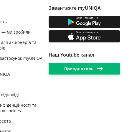
Завантажте myUNIQA
Завантажити з
ість
и — ми зробили
Завантажити з
 для акціонерів та
рів
Наш Youtube канал
 застосунок myUNIQA
Приєднатись
UNIQA
відповіді
онфіденційності та
ня cookies
ферта
виток