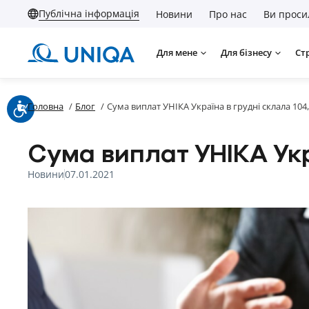
Публічна інформація
Новини
Про нас
Ви проси
Для мене
Для бізнесу
Ст
Головна
/
Блог
/
Сума виплат УНІКА Україна в грудні склала 104
Сума виплат УНІКА Укр
Новини
07.01.2021