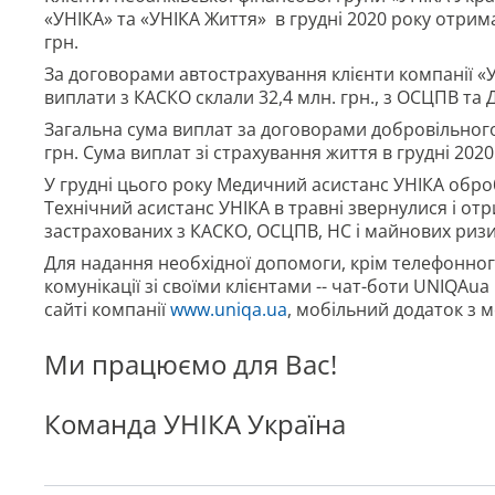
«УНІКА» та «УНІКА Життя» в грудні 2020 року отрима
грн.
За договорами автострахування клієнти компанії «УН
виплати з КАСКО склали 32,4 млн. грн., з ОСЦПВ та Д
Загальна сума виплат за договорами добровільного
грн. Сума виплат зі страхування життя в грудні 2020 
У грудні цього року Медичний асистанс УНІКА оброб
Технічний асистанс УНІКА в травні звернулися і от
застрахованих з КАСКО, ОСЦПВ, НС і майнових ризи
Для надання необхідної допомоги, крім телефонног
комунікації зі своїми клієнтами -- чат-боти UNIQAu
сайті компанії
www.uniqa.ua
, мобільний додаток з
Ми працюємо для Вас!
Команда УНІКА Україна