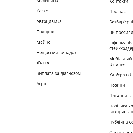
Медицина
Контакти
Каско
Про нас
Автоцивілка
Безбар'єрн
Подорож
Ви просил
Майно
Інформація
стейкхолде
Нещасний випадок
Мобільний
Життя
Ukraine
Виплата за діагнозом
Кар'єра в 
Агро
Новини
Питання та 
Політика к
використан
Публічна о
Сталий роз