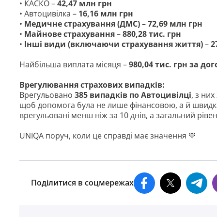
• КАСКО –
42,47 млн грн
• Автоцивілка –
16,16 млн грн
•
Медичне страхування (ДМС)
–
72,69 млн грн
•
Майнове страхування
–
880,28 тис. грн
•
Інші види (включаючи страхування життя)
–
2
Найбільша виплата місяця –
980,04 тис. грн за д
Врегулювання страхових випадків:
Врегульовано
385 випадків по Автоцивілці
, з них
щоб допомога була не лише фінансовою, а й швидк
врегульовані менш ніж за 10 днів, а загальний ріве
UNIQA поруч, коли це справді має значення 💙
Поділитися в соцмережах