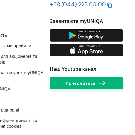
+38 (044) 225 60 00
Завантажте myUNIQA
Завантажити з
ість
и — ми зробили
Завантажити з
 для акціонерів та
рів
Наш Youtube канал
 застосунок myUNIQA
Приєднатись
UNIQA
відповіді
онфіденційності та
ня cookies