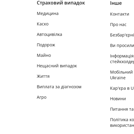
Страховий випадок
Інше
Медицина
Контакти
Каско
Про нас
Автоцивілка
Безбар'єрн
Подорож
Ви просил
Майно
Інформація
стейкхолде
Нещасний випадок
Мобільний
Життя
Ukraine
Виплата за діагнозом
Кар'єра в 
Агро
Новини
Питання та 
Політика к
використан