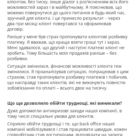
клієнтом, без тиску, лише діалог з роз'ясненням всіх його
можливостей зараз і в майбутньому. Я пояснював, що
можемо повернутися до цього питання в будь-який час,
зручний для клієнта. І це принесло результат - через
два-три місяці клієнт повертався та оформлював
договір.
Раніше у мене був страх пропонувати клієнтові розбивку
платежу. Я вважав, що краще взяти гроші тут і зараз.
Мені здавалося, що другий і наступні платежі клієнт не
зробить. Тому більшість моїх продажів раніше – без
розбивки.
Ситуація змінилася, фінансові можливості клієнта теж
змінилися. Я проаналізував ситуацію, попрацював з цим
страхом, став пропонувати розбивку платежів і побачив,
що насправді таких клієнтів, які не виконують повністю
зобов’язання по оплаті – всього двоє на тисячу.
Що ще дозволило обійти труднощі, які виникали?
Дуже допомогли антикризові заходи нашої компанії, в
тому числі спеціальні умови для клієнтів.
Сприяло обійти труднощі і те, що back office нашої
компанії мобілізувався і став працювати швидше, кожен
співробітник став доступнішим, відповідати на запити