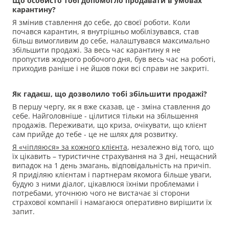
Що особисто тобі допомогло продавати в умовах
карантину?
Я змінив ставлення до себе, до своєї роботи. Коли
почався карантин, я внутрішньо мобілізувався, став
більш вимогливим до себе, налаштувався максимально
збільшити продажі. За весь час карантину я не
пропустив жодного робочого дня, був весь час на роботі,
приходив раніше і не йшов поки всі справи не закриті.
Як гадаєш, що дозволило тобі збільшити продажі?
В першу чергу, як я вже сказав, це - зміна ставлення до
себе. Найголовніше - цілитися тільки на збільшення
продажів. Переживати, що криза, очікувати, що клієнт
сам прийде до тебе - це не шлях для розвитку.
Я «чіпляюся» за кожного клієнта
, незалежно від того, що
їх цікавить – туристичне страхування на 3 дні, нещасний
випадок на 1 день змагань, відповідальність на причіп.
Я приділяю клієнтам і партнерам якомога більше уваги,
будую з ними діалог, цікавлюся їхніми проблемами і
потребами, уточнюю чого не вистачає зі сторони
страхової компанії і намагаюся оперативно вирішити їх
запит.