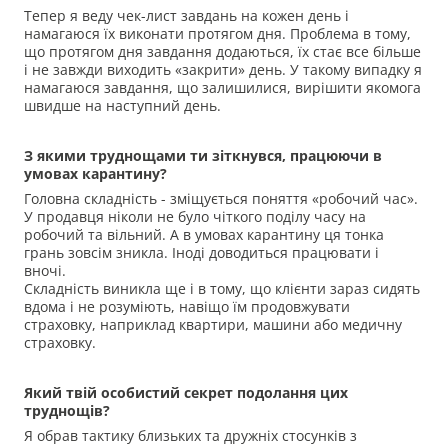
Тепер я веду чек-лист завдань на кожен день і
намагаюся їх виконати протягом дня. Проблема в тому,
що протягом дня завдання додаються, їх стає все більше
і не завжди виходить «закрити» день. У такому випадку я
намагаюся завдання, що залишилися, вирішити якомога
швидше на наступний день.
З якими труднощами ти зіткнувся, працюючи в
умовах карантину?
Головна складність - зміщується поняття «робочий час».
У продавця ніколи не було чіткого поділу часу на
робочий та вільний. А в умовах карантину ця тонка
грань зовсім зникла. Іноді доводиться працювати і
вночі.
Складність виникла ще і в тому, що клієнти зараз сидять
вдома і не розуміють, навіщо їм продовжувати
страховку, наприклад квартири, машини або медичну
страховку.
Який твій особистий секрет подолання цих
труднощів?
Я обрав тактику близьких та дружніх стосунків з