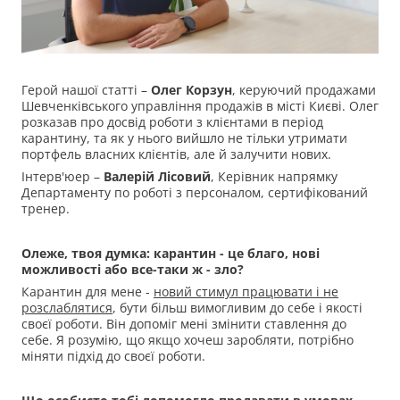
Герой нашої статті –
Олег Корзун
, керуючий продажами
Шевченківського управління продажів в місті Києві. Олег
розказав про досвід роботи з клієнтами в період
карантину, та як у нього вийшло не тільки утримати
портфель власних клієнтів, але й залучити нових.
Інтерв'юер –
Валерій Лісовий
, Керівник напрямку
Департаменту по роботі з персоналом, сертифікований
тренер.
Олеже, твоя думка: карантин - це благо, нові
можливості або все-таки ж - зло?
Карантин для мене -
новий стимул працювати і не
розслаблятися
, бути більш вимогливим до себе і якості
своєї роботи. Він допоміг мені змінити ставлення до
себе. Я розумію, що якщо хочеш заробляти, потрібно
міняти підхід до своєї роботи.