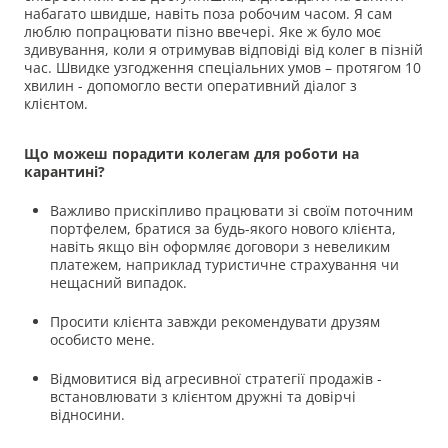
набагато швидше, навіть поза робочим часом. Я сам
люблю попрацювати пізно ввечері. Яке ж було моє
здивування, коли я отримував відповіді від колег в пізній
час. Швидке узгодження спеціальних умов – протягом 10
хвилин - допомогло вести оперативний діалог з
клієнтом.
Що можеш порадити колегам для роботи на
карантині?
Важливо прискіпливо працювати зі своїм поточним
портфелем, братися за будь-якого нового клієнта,
навіть якщо він оформляє договори з невеликим
платежем, наприклад туристичне страхування чи
нещасний випадок.
Просити клієнта завжди рекомендувати друзям
особисто мене.
Відмовитися від агресивної стратегії продажів -
встановлювати з клієнтом дружні та довірчі
відносини.