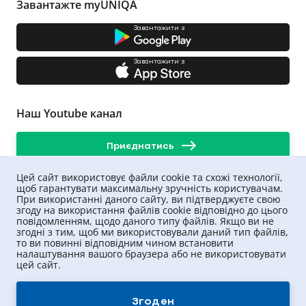
Завантажте myUNIQA
Завантажити з
Завантажити з
Наш Youtube канал
Приєднатись
Цей сайт використовує файли cookie та схожі технології,
щоб гарантувати максимальну зручність користувачам.
При використанні даного сайту, ви підтверджуєте свою
згоду на використання файлів cookie відповідно до цього
повідомленням, щодо даного типу файлів. Якщо ви не
згодні з тим, щоб ми використовували даний тип файлів,
то ви повинні відповідним чином встановити
налаштування вашого браузера або не використовувати
цей сайт.
UNIQA ©
2026
.
Всі права захищені
Згоден