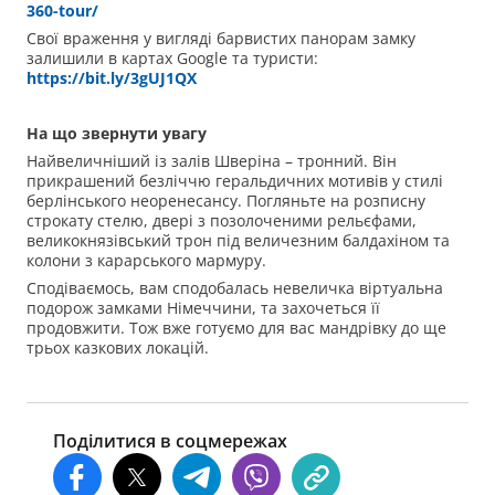
360-tour/
Свої враження у вигляді барвистих панорам замку
залишили в картах Google та туристи:
https://bit.ly/3gUJ1QX
На що звернути увагу
Найвеличніший із залів Шверіна – тронний. Він
прикрашений безліччю геральдичних мотивів у стилі
берлінського неоренесансу. Погляньте на розписну
строкату стелю, двері з позолоченими рельєфами,
великокнязівський трон під величезним балдахіном та
колони з карарського мармуру.
Сподіваємось, вам сподобалась невеличка віртуальна
подорож замками Німеччини, та захочеться її
продовжити. Тож вже готуємо для вас мандрівку до ще
трьох казкових локацій.
Поділитися в соцмережах