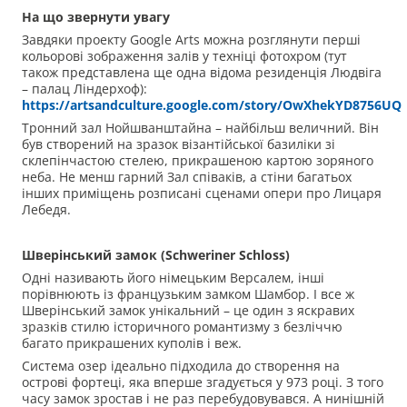
На що звернути увагу
Завдяки проекту Google Arts можна розглянути перші
кольорові зображення залів у техніці фотохром (тут
також представлена ще одна відома резиденція Людвіга
– палац Ліндерхоф):
https://artsandculture.google.com/story/OwXhekYD8756UQ
Тронний зал Нойшванштайна – найбільш величний. Він
був створений на зразок візантійської базиліки зі
склепінчастою стелею, прикрашеною картою зоряного
неба. Не менш гарний Зал співаків, а стіни багатьох
інших приміщень розписані сценами опери про Лицаря
Лебедя.
Шверінський замок (
Schweriner
Schloss
)
Одні називають його німецьким Версалем, інші
порівнюють із французьким замком Шамбор. І все ж
Шверінський замок унікальний – це один з яскравих
зразків стилю історичного романтизму з безліччю
багато прикрашених куполів і веж.
Система озер ідеально підходила до створення на
острові фортеці, яка вперше згадується у 973 році. З того
часу замок зростав і не раз перебудовувався. А нинішній