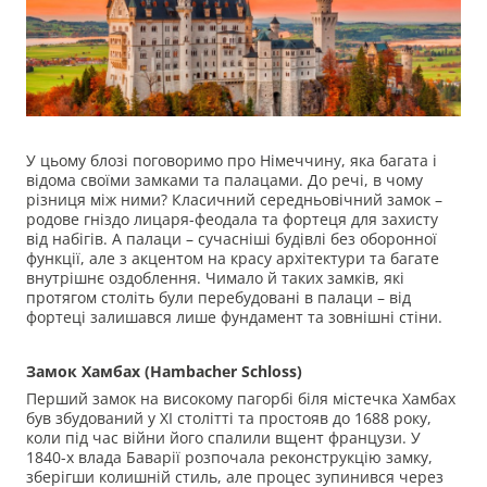
У цьому блозі поговоримо про Німеччину, яка багата і
відома своїми замками та палацами. До речі, в чому
різниця між ними? Класичний середньовічний замок –
родове гніздо лицаря-феодала та фортеця для захисту
від набігів. А палаци – сучасніші будівлі без оборонної
функції, але з акцентом на красу архітектури та багате
внутрішнє оздоблення. Чимало й таких замків, які
протягом століть були перебудовані в палаци – від
фортеці залишався лише фундамент та зовнішні стіни.
Замок Хамбах (
Hambacher
Schloss
)
Перший замок на високому пагорбі біля містечка Хамбах
був збудований у XI столітті та простояв до 1688 року,
коли під час війни його спалили вщент французи. У
1840-х влада Баварії розпочала реконструкцію замку,
зберігши колишній стиль, але процес зупинився через