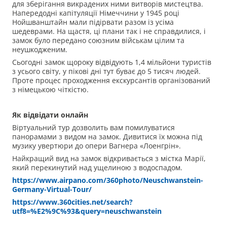
для зберігання викрадених ними витворів мистецтва.
Напередодні капітуляції Німеччини у 1945 році
Нойшванштайн мали підірвати разом із усіма
шедеврами. На щастя, ці плани так і не справдилися, і
замок було передано союзним військам цілим та
неушкодженим.
Сьогодні замок щороку відвідують 1,4 мільйони туристів
з усього світу, у пікові дні тут буває до 5 тисяч людей.
Проте процес проходження екскурсантів організований
з німецькою чіткістю.
Як відвідати онлайн
Віртуальний тур дозволить вам помилуватися
панорамами з видом на замок. Дивитися їх можна під
музику увертюри до опери Вагнера «Лоенгрін».
Найкращий вид на замок відкривається з містка Марії,
який перекинутий над ущелиною з водоспадом.
https://www.airpano.com/360photo/Neuschwanstein-
Germany-Virtual-Tour/
https://www.360cities.net/search?
utf8=%E2%9C%93&query=neuschwanstein