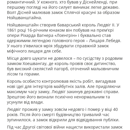
романтичний. У кожного, хто бував у Діснейленді, при
першому погляді на його силует виникає легке дежавю.
Волт Дісней малював замок Сплячої красуні за образом
Нойшванштайна.
Нойшванштайн створив баварський король Людвіг II. У
1861 році 16-річним юнаком він побував на прем'єрі
опери Ріхарда Вагнера «Лоенгрін» і буквально став
одержимим легендою головного героя – Лицаря Лебедя.
У нього з'явилася мрія збудувати справжній замок
міфічного лицаря для себе.
Місце довго шукати не довелося – по сусідству з родовим
замком Хоешвангау, де король провів своє дитинство,
був високий скелястий пагорб, оточений мальовничим
лісом та горами.
Король особисто контролював якість робіт, вигадував
нові ідеї для інтер'єрів майбутніх залів. Але приділяючи
максимум часу замку, Людвіг закинув державні справи.
Зрештою його визнали психічно ненормальним та
усунули від влади.
Людвіг прожив у замку зовсім недовго і помер у віці 40
років. Після його смерті будівництво тривалий час
зупинилося, а замок відкрили для відвідування публіки.
Під час Другої світової війни нацисти використали замок