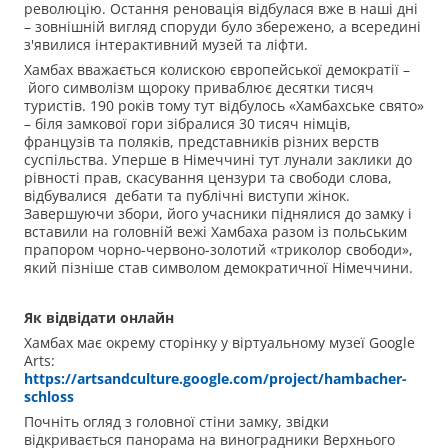
революцію. Остання реновація відбулася вже в наші дні
– зовнішній вигляд споруди було збережено, а всередині
з'явилися інтерактивний музей та ліфти.
Хамбах вважається колискою європейської демократії –
його символізм щороку приваблює десятки тисяч
туристів. 190 років тому тут відбулось «Хамбахське свято»
– біля замкової гори зібралися 30 тисяч німців,
французів та поляків, представників різних верств
суспільства. Уперше в Німеччині тут лунали заклики до
рівності прав, скасування цензури та свободи слова,
відбувалися дебати та публічні виступи жінок.
Завершуючи збори, його учасники піднялися до замку і
вставили на головній вежі Хамбаха разом із польським
прапором чорно-червоно-золотий «триколор свободи»,
який пізніше став символом демократичної Німеччини.
Як відвідати онлайн
Хамбах має окрему сторінку у віртуальному музеї Google
Arts:
https://artsandculture.google.com/project/hambacher-
schloss
Почніть огляд з головної стіни замку, звідки
відкривається панорама на виноградники Верхнього