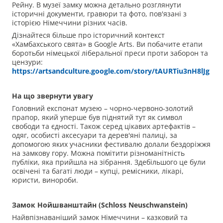
Рейну. В музеї замку можна детально розглянути
історичні документи, гравюри та фото, пов'язані з
історією Німеччини різних часів.
Дізнайтеся більше про історичний контекст
«Хамбахського свята» в Google Arts. Ви побачите етапи
боротьби німецької ліберальної преси проти заборон та
цензури:
https://artsandculture.google.com/story/tAURTiu3nH8lJg
На що звернути увагу
Головний експонат музею – чорно-червоно-золотий
прапор, який уперше був піднятий тут як символ
свободи та єдності. Також серед цікавих артефактів –
одяг, особисті аксесуари та дерев'яні палиці, за
допомогою яких учасники фестивалю долали бездоріжжя
на замкову гору. Можна помітити різноманітність
публіки, яка прийшла на зібрання. Здебільшого це були
освічені та багаті люди – купці, ремісники, лікарі,
юристи, винороби.
Замок Нойшванштайн (
Schloss
Neuschwanstein
)
Найвпізнаваніший замок Німеччини – казковий та