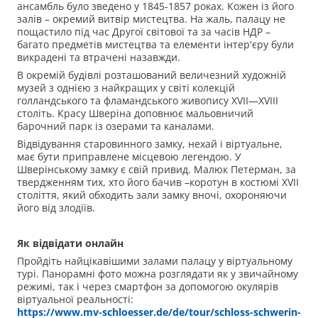
ансамбль було зведено у 1845-1857 роках. Кожен із його
залів – окремий витвір мистецтва. На жаль, палацу не
пощастило під час Другої світової та за часів НДР –
багато предметів мистецтва та елементи інтер'єру були
викрадені та втрачені назавжди.
В окремій будівлі розташований величезний художній
музей з однією з найкращих у світі колекцій
голландського та фламандського живопису XVII—XVIII
століть. Красу Шверіна доповнює мальовничий
барочний парк із озерами та каналами.
Відвідування старовинного замку, нехай і віртуальне,
має бути приправлене місцевою легендою. У
Шверінському замку є свій привид. Малюк Петерман, за
твердженням тих, хто його бачив –коротун в костюмі XVII
століття, який обходить зали замку вночі, охороняючи
його від злодіїв.
Як відвідати онлайн
Пройдіть найцікавішими залами палацу у віртуальному
турі. Панорамні фото можна розглядати як у звичайному
режимі, так і через смартфон за допомогою окулярів
віртуальної реальності:
https://www.mv-schloesser.de/de/tour/schloss-schwerin-