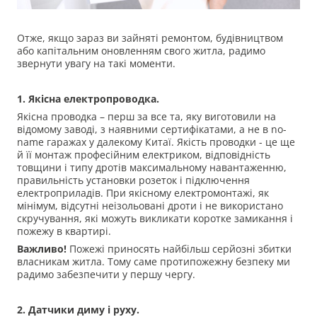
Отже, якщо зараз ви зайняті ремонтом, будівництвом
або капітальним оновленням свого житла, радимо
звернути увагу на такі моменти.
1. Якісна електропроводка.
Якісна проводка – перш за все та, яку виготовили на
відомому заводі, з наявними сертифікатами, а не в no-
name гаражах у далекому Китаї. Якість проводки - це ще
й її монтаж професійним електриком, відповідність
товщини і типу дротів максимальному навантаженню,
правильність установки розеток і підключення
електроприладів. При якісному електромонтажі, як
мінімум, відсутні неізольовані дроти і не використано
скручування, які можуть викликати коротке замикання і
пожежу в квартирі.
Важливо!
Пожежі приносять найбільш серйозні збитки
власникам житла. Тому саме протипожежну безпеку ми
радимо забезпечити у першу чергу.
2. Датчики диму і руху.