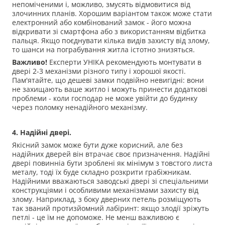
непоміченими і, можливо, змусять відмовитися від
злочинних планів. Хорошим варіантом також може стати
електронний або комбінований замок - його можна
відкривати зі смартфона або з використанням відбитка
пальця. Якщо поєднувати кілька видів захисту від злому,
то шанси на пограбування житла істотно знизяться.
Важливо!
Експерти УНІКА рекомендують монтувати в
двері 2-3 механізми різного типу і хорошої якості.
Пам'ятайте, що дешеві замки подвійно невигідні: вони
не захищають ваше житло і можуть принести додаткові
проблеми - коли господар не може увійти до будинку
через поломку ненадійного механізму.
4. Надійні двері.
Якісний замок може бути дуже корисний, але без
надійних дверей він втрачає своє призначення. Надійні
двері повинніа бути зроблені як мінімум з товстого листа
металу, тоді їх буде складно розкрити грабіжникам.
Надійними вважаються заводські двері зі спеціальними
конструкціями і особливими механізмами захисту від
злому. Наприклад, з боку дверних петель розміщують
так званий протизйомний лабіринт: якщо злодії зріжуть
петлі - це їм не допоможе. Не менш важливою є