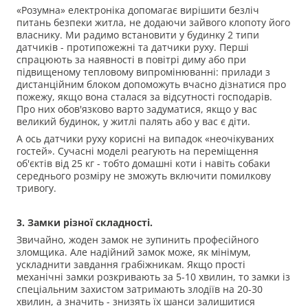
«Розумна» електроніка допомагає вирішити безліч
питань безпеки житла, не додаючи зайвого клопоту його
власнику. Ми радимо встановити у будинку 2 типи
датчиків - протипожежні та датчики руху. Перші
спрацюють за наявності в повітрі диму або при
підвищеному тепловому випромінюванні: прилади з
дистанційним блоком допоможуть вчасно дізнатися про
пожежу, якщо вона сталася за відсутності господарів.
Про них обов'язково варто задуматися, якщо у вас
великий будинок, у житлі палять або у вас є діти.
А ось датчики руху корисні на випадок «неочікуваних
гостей». Сучасні моделі реагують на переміщення
об'єктів від 25 кг - тобто домашні коти і навіть собаки
середнього розміру не зможуть включити помилкову
тривогу.
3. Замки різної складності.
Звичайно, жоден замок не зупинить професійного
зломщика. Але надійний замок може, як мінімум,
ускладнити завдання грабіжникам. Якщо прості
механічні замки розкривають за 5-10 хвилин, то замки із
спеціальним захистом затримають злодіїв на 20-30
хвилин, а значить - знизять їх шанси залишитися