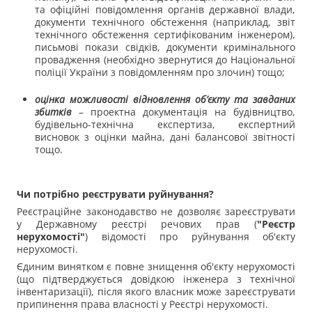
та офіційні повідомлення органів державної влади,
документи технічного обстеження (наприклад, звіт
технічного обстеження сертифікованим інженером),
письмові покази свідків, документи кримінального
провадження (необхідно звернутися до Національної
поліції України з повідомленням про злочин) тощо;
оцінка можливості відновлення об’єкту та завданих
збитків
– проектна документація на будівництво,
будівельно-технічна експертиза, експертний
висновок з оцінки майна, дані балансової звітності
тощо.
Чи потрібно реєструвати руйнування?
Реєстраційне законодавство не дозволяє зареєструвати
у Державному реєстрі речових прав (
"Реєстр
нерухомості"
) відомості про руйнування об'єкту
нерухомості.
Єдиним винятком є повне знищення об'єкту нерухомості
(що підтверджується довідкою інженера з технічної
інвентаризації), після якого власник може зареєструвати
припинення права власності у Реєстрі нерухомості.