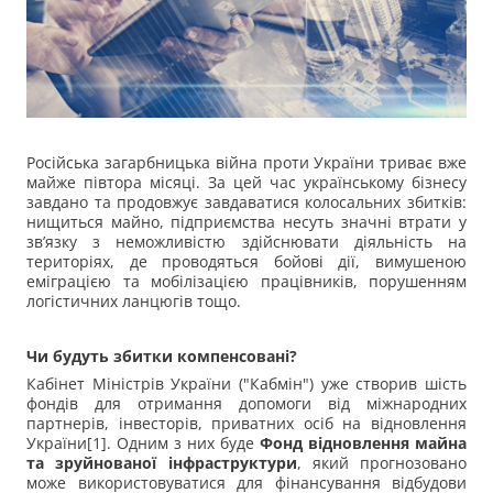
Російська загарбницька війна проти України триває вже
майже півтора місяці. За цей час українському бізнесу
завдано та продовжує завдаватися колосальних збитків:
нищиться майно, підприємства несуть значні втрати у
зв’язку з неможливістю здійснювати діяльність на
територіях, де проводяться бойові дії, вимушеною
еміграцією та мобілізацією працівників, порушенням
логістичних ланцюгів тощо.
Чи будуть збитки компенсовані?
Кабінет Міністрів України ("Кабмін") уже створив шість
фондів для отримання допомоги від міжнародних
партнерів, інвесторів, приватних осіб на відновлення
України[1]. Одним з них буде
Фонд відновлення майна
та зруйнованої інфраструктури
, який прогнозовано
може використовуватися для фінансування відбудови