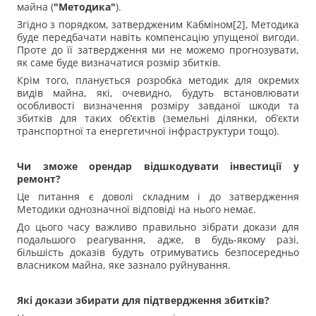
майна (
"Методика"
).
Згідно з порядком, затвердженим Кабміном[2], Методика
буде передбачати навіть компенсацію упущеної вигоди.
Проте до її затвердження ми не можемо прогнозувати,
як саме буде визначатися розмір збитків.
Крім того, планується розробка методик для окремих
видів майна, які, очевидно, будуть встановлювати
особливості визначення розміру завданої шкоди та
збитків для таких об’єктів (земельні ділянки, об’єкти
транспортної та енергетичної інфраструктури тощо).
Чи зможе орендар відшкодувати інвестиції у
ремонт?
Це питання є доволі складним і до затвердження
Методики однозначної відповіді на нього немає.
До цього часу важливо правильно зібрати докази для
подальшого реагування, адже, в будь-якому разі,
більшість доказів будуть отримуватись безпосередньо
власником майна, яке зазнало руйнування.
Які докази збирати для підтвердження збитків?