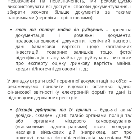
Незважаючи на невизначеність, ми рекомендуємо
використовувати всі доступні способи документування, і
збирати якомога більше документів за такими
напрямками (переліки є орієнтовними):
стан та статус майна до руйнувань
– проектна
документація і дозвільні документи,
правовстановлюючі документи, технічний паспорт,
дані балансової вартості щодо капітальних
інвестицій, товарних залишків тощо, фото/
відеофіксація стану майна до руйнувань, висновки
про експерту оцінку /ринкову вартість майна,
кредитні/іпотечні договори і т. д.;
У випадку втрати всієї первинної документації на об’єкт –
рекомендуємо поновити відомості останньої зданої
фінансової звітності (у електронній формі) та дані із
відповідних державних реєстрів.
фіксація руйнувань та їх причин
– будь-які акти/
довідки, складені ДСНС та/або органами поліції та/
або органами місцевого самоврядування
(військовими адміністраціями) після ліквідації
наслідків військових дій (наприклад, акт про
пожежу), власна фото/відеофіксація, матеріали ЗМІ