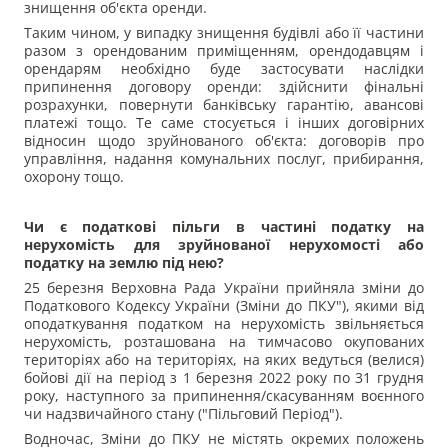
знищення об'єкта оренди.
Таким чином, у випадку знищення будівлі або її частини
разом з орендованим приміщенням, орендодавцям і
орендарям необхідно буде застосувати наслідки
припинення договору оренди: здійснити фінальні
розрахунки, повернути банківську гарантію, авансові
платежі тощо. Те саме стосується і інших договірних
відносин щодо зруйнованого об'єкта: договорів про
управління, надання комунальних послуг, прибирання,
охорону тощо.
Чи є податкові пільги в частині податку на
нерухомість для зруйнованої нерухомості або
податку на землю під нею?
25 березня Верховна Рада України прийняла зміни до
Податкового Кодексу України (Зміни до ПКУ"), якими від
оподаткування податком на нерухомість звільняється
нерухомість, розташована на тимчасово окупованих
територіях або на територіях, на яких ведуться (велися)
бойові дії на період з 1 березня 2022 року по 31 грудня
року, наступного за припинення/скасуванням воєнного
чи надзвичайного стану ("Пільговий Період").
Водночас, Зміни до ПКУ не містять окремих положень