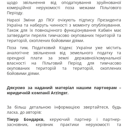
щодо звільнення від оподаткування зруйнованої
комерційної нерухомості поза межами Пільгового
Періоду.
Наразі Зміни до ПКУ очікують підпису Президента
Україна та наберуть чинності з моменту опублікування.
Також для їх повноцінного функціонування Кабмін має
затвердити перелік тимчасово окупованих територій та
територій, охоплених бойовими діями.
Поза тим, Податковий Кодекс України уже містить
аналогічне звільнення від земельного податку та
орендної плати за землі державної/комунальної
власності на Пільговий Період для тимчасово
окупованих територій та територій, охоплених
бойовими діями.
Дякуємо за наданий матеріал нашим партнерам –
юридичній компанії Arzinger.
За більш детальною інформацією звертайтеся, будь
ласка, до авторів:
Тімур Бондарєв,
керуючий партнер і партнер-
засновник, керівник практики нерухомості та