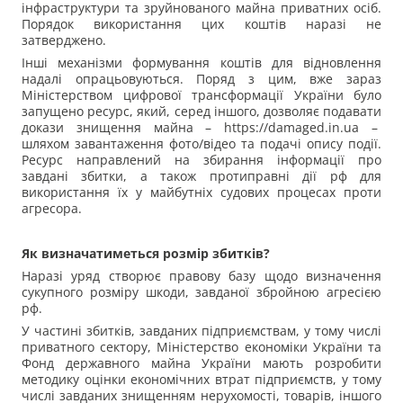
інфраструктури та зруйнованого майна приватних осіб.
Порядок використання цих коштів наразі не
затверджено.
Інші механізми формування коштів для відновлення
надалі опрацьовуються. Поряд з цим, вже зараз
Міністерством цифрової трансформації України було
запущено ресурс, який, серед іншого, дозволяє подавати
докази знищення майна – https://damaged.in.ua –
шляхом завантаження фото/відео та подачі опису події.
Ресурс направлений на збирання інформації про
завдані збитки, а також протиправні дії рф для
використання їх у майбутніх судових процесах проти
агресора.
Як визначатиметься розмір збитків?
Наразі уряд створює правову базу щодо визначення
сукупного розміру шкоди, завданої збройною агресією
рф.
У частині збитків, завданих підприємствам, у тому числі
приватного сектору, Міністерство економіки України та
Фонд державного майна України мають розробити
методику оцінки економічних втрат підприємств, у тому
числі завданих знищенням нерухомості, товарів, іншого