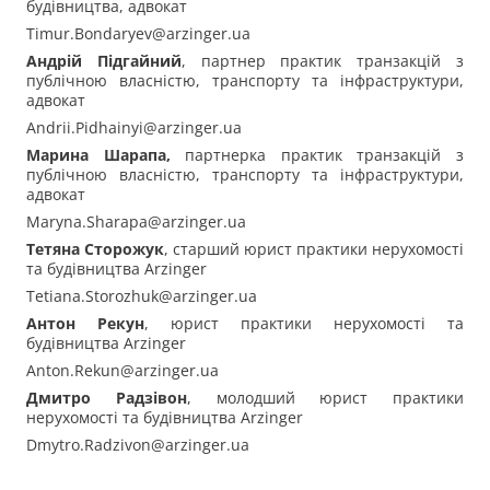
будівництва, адвокат
Timur.Bondaryev@arzinger.ua
Андрій Підгайний
, партнер практик транзакцій з
публічною власністю, транспорту та інфраструктури,
адвокат
Andrii.Pidhainyi@arzinger.ua
Марина Шарапа,
партнерка практик транзакцій з
публічною власністю, транспорту та інфраструктури,
адвокат
Maryna.Sharapa@arzinger.ua
Тетяна Сторожук
, старший юрист практики нерухомості
та будівництва Arzinger
Tetiana.Storozhuk@arzinger.ua
Антон Рекун
, юрист практики нерухомості та
будівництва Arzinger
Anton.Rekun@arzinger.ua
Дмитро Радзівон
, молодший юрист практики
нерухомості та будівництва Arzinger
Dmytro.Radzivon@arzinger.ua