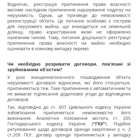
Водночас, реєстрація припинення права власності
матиме наслідком припинення нарахування податку на
нерухомість. Однак, це призведе до неможливості
реконструкції об'єкта. Це питання особливо є гострим
для нерухомого майна, що знаходиться на земельній
ділянці, право користування якою не оформлено
належним чином. Тому, питання доцільності реєстрації
припинення права власності на майно необхідно
оцінювати в кожному випадку окремо.
Чи необхідно розривати договори, пов’язані зі
зруйнованим об’єктом?
У разі знищення/значного пошкодження об'єкта
нерухомості договірні відносини, які його стосуються,
припиняються теж. Таке припинення є автоматичним та
не вимагає підписання додаткової угоди до відповідних
договорів.
Так, відповідно до ст. 607 Цивільного кодексу України
зобов'язання припиняється неможливістю його
виконання. Аналогічні положення містить ст. 205
Господарського кодексу України (
"ГКУ"
). Подібне
регулювання щодо договорів оренди закріплено у ч. 2
ст.209 ГКУ: договір оренди припиняється у випадку