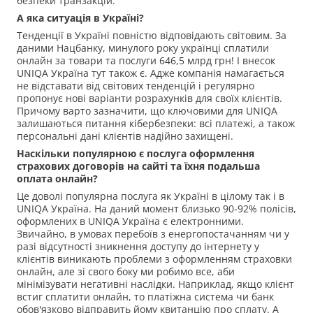
безпеки транзакцій.
А яка ситуація в Україні?
Тенденції в Україні повністю відповідають світовим. За
даними Нацбанку, минулого року українці сплатили
онлайн за товари та послуги 646,5 млрд грн! І внесок
UNIQA Україна тут також є. Адже компанія намагається
не відставати від світових тенденцій і регулярно
пропонує нові варіанти розрахунків для своїх клієнтів.
Причому варто зазначити, що ключовими для UNIQA
залишаються питання кібербезпеки: всі платежі, а також
персональні дані клієнтів надійно захищені.
Наскільки популярною є послуга оформлення
страхових договорів на сайті та їхня подальша
оплата онлайн?
Це доволі популярна послуга як Україні в цілому так і в
UNIQA Україна. На даний момент близько 90-92% полісів,
оформлених в UNIQA Україна є електронними.
Звичайно, в умовах перебоїв з енергопостачанням чи у
разі відсутності зникнення доступу до інтернету у
клієнтів виникають проблеми з оформленням страховки
онлайн, але зі свого боку ми робимо все, аби
мінімізувати негативні наслідки. Наприклад, якщо клієнт
встиг сплатити онлайн, то платіжна система чи банк
обов'язково відправить йому квитанцію про сплату. А