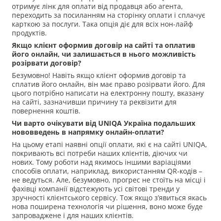
отримує лінк для оплати від продавця або агента,
переходить за посиланням на сторінку оплати і сплачує
карткою за послуги. Така опція діє для всіх нон-лайф
продуктів.
Якщо клієнт оформив договір на сайті та оплатив
його онлайн, чи залишається в нього можливість
розірвати договір?
Безумовно! Навіть якщо клієнт оформив договір та
сплатив його онлайн, він має право розірвати його. Для
цього потрібно написати на електронну пошту, вказану
на сайті, зазначивши причину та реквізити для
повернення коштів.
Чи варто очікувати від UNIQA Україна подальших
нововведень в напрямку онлайн-оплати?
На цьому етапі наявні опції оплати, які є на сайті UNIQA,
покривають всі потреби наших клієнтів, діючих чи
нових. Тому роботи над якимось іншими варіаціями
способів оплати, наприклад, використанням QR-кодів –
не ведуться. Але, безумовно, прогрес не стоїть на місці і
фахівці компанії відстежують усі світові тренди у
зручності клієнтського сервісу. Тож якщо з’явиться якась
нова поширена технологія чи рішення, воно може буде
запроваджене і для наших клієнтів.