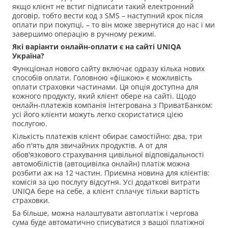
якщо клієнт не встиг підписати такий електронний
договір, тобто вести код з SMS – наступний крок після
оплати при покупці, – то він може звернутися до нас і ми
завершимо операцію в ручному режимі.
Які варіанти онлайн-оплати є на сайті UNIQA
Україна?
Функціонал нового сайту включає одразу кілька нових
способів оплати. Головною «фішкою» є можливість
оплати страховки частинами. Ця опція доступна для
кожного продукту, який клієнт обере на сайті. Щодо
онлайн-платежів компанія інтегрована з ПриватБанком:
усі його клієнти можуть легко скористатися цією
послугою.
Кількість платежів клієнт обирає самостійно: два, три
або п'ять для звичайних продуктів. А от для
обов'язкового страхування цивільної відповідальності
автомобілістів (автоцивілка онлайн) платіж можна
розбити аж на 12 частин. Приємна новина для клієнтів:
комісія за цю послугу відсутня. Усі додаткові витрати
UNIQA бере на себе, а клієнт сплачує тільки вартість
страховки.
Ба більше, можна налаштувати автоплатіж і чергова
сума буде автоматично списуватися з вашої платіжної