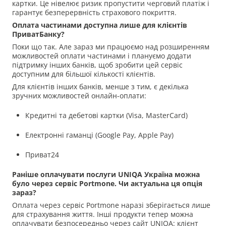
картки. Це нівелює ризик пропустити черговий платіж і
гарантує безперервність страхового покриття.
Оплата частинами доступна лише для клієнтів
ПриватБанку?
Поки що так. Але зараз ми працюємо над розширенням
можливостей оплати частинами і плануємо додати
підтримку інших банків, щоб зробити цей сервіс
доступним для більшої кількості клієнтів.
Для клієнтів інших банків, менше з тим, є декілька
зручних можливостей онлайн-оплати:
Кредитні та дебетові картки (Visa, MasterCard)
Електронні гаманці (Google Pay, Apple Pay)
Приват24
Раніше оплачувати послуги UNIQA Україна можна
було через сервіс Portmone. Чи актуальна ця опція
зараз?
Оплата через сервіс Portmone наразі зберігається лише
для страхування життя. Інші продукти тепер можна
оплачувати безпосередньо через сайт UNIQA: клієнт