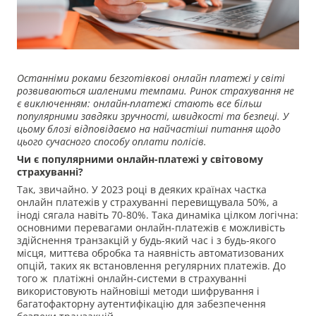
Останніми роками безготівкові онлайн платежі у світі
розвиваються шаленими темпами. Ринок страхування не
є виключенням: онлайн-платежі стають все більш
популярними завдяки зручності, швидкості та безпеці. У
цьому блозі відповідаємо на найчастіші питання щодо
цього сучасного способу оплати полісів.
Чи є популярними онлайн-платежі у світовому
страхуванні?
Так, звичайно. У 2023 році в деяких країнах частка
онлайн платежів у страхуванні перевищувала 50%, а
іноді сягала навіть 70-80%. Така динаміка цілком логічна:
основними перевагами онлайн-платежів є можливість
здійснення транзакцій у будь-який час і з будь-якого
місця, миттєва обробка та наявність автоматизованих
опцій, таких як встановлення регулярних платежів. До
того ж платіжні онлайн-системи в страхуванні
використовують найновіші методи шифрування і
багатофакторну аутентифікацію для забезпечення