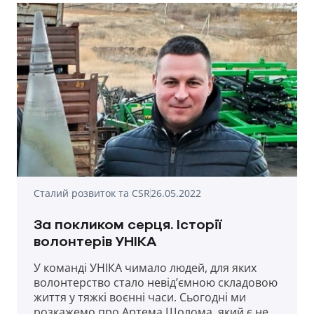
приготування сухих борщів для наших
воїнів.
Сталий розвиток та CSR
26.05.2022
За покликом серця. Історії
волонтерів УНІКА
У команді УНІКА чимало людей, для яких
волонтерство стало невід’ємною складовою
життя у тяжкі воєнні часи. Сьогодні ми
розкажемо про Артема Шолома, який є не