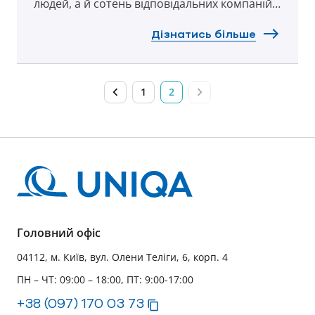
людей, а й сотень відповідальних компаній.
Ми з командою УНІКА святкуємо і хочемо
розповісти про наші некомерційні проекти,
Дізнатись більше
спрямовані на безкорисливу турботу й
допомогу оточуючим. Якщо ви захочете
приєднатися – будемо тільки раді!
1
2
Головний офіс
04112, м. Київ, вул. Олени Теліги, 6, корп. 4
ПН – ЧТ: 09:00 – 18:00, ПТ: 9:00-17:00
+38 (097) 170 03 73