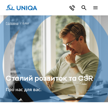
Головна
/
Блог
Сталий розвиток та CSR
Про нас для вас.