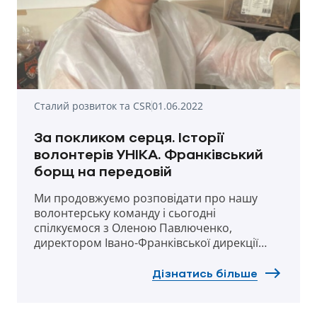
Сталий розвиток та CSR
01.06.2022
За покликом серця. Історії
волонтерів УНІКА. Франківський
борщ на передовій
Ми продовжуємо розповідати про нашу
волонтерську команду і сьогодні
спілкуємося з Оленою Павлюченко,
директором Івано-Франківської дирекції
УНІКА. Незважаючи на завантаженість
основною роботою, пані Олена щотижня
Дізнатись більше
знаходить вільний час, щоб долучитися до
важливої волонтерської справи: