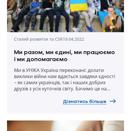
Сталий розвиток та CSR
19.04.2022
Ми разом, ми єдині, ми працюємо
і ми допомагаємо
Ми в УНІКА Україна переконані: долати
виклики війни нам вдається завдяки єдності
– як самих українців, так і наших добрих
друзів з усіх куточків світу. Бачимо це на
прикладі міжнародної родини UNIQA, яка
щодня докладає неймовірних зусиль і
Дізнатись більше
допомагає українцям рятувати їх життя та
боротися за майбутнє. Сьогодні ми
розповімо історії такої допомоги.