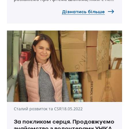
тільки керівником обласної дирекції УНІКА в
Рівному, але й одним з найдосвідченіших
Дізнатись більше
волонтерів серед наших колег.
Сталий розвиток та CSR
18.05.2022
За покликом серця. Продовжуємо
знайомство з волонтерами УНІКА