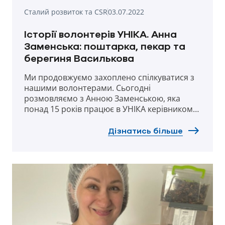
Сталий розвиток та CSR
03.07.2022
Історії волонтерів УНІКА. Анна
Заменська: поштарка, пекар та
берегиня Василькова
Ми продовжуємо захоплено спілкуватися з
нашими волонтерами. Сьогодні
розмовляємо з Анною Заменською, яка
понад 15 років працює в УНІКА керівником
відділу документообігу. Після 24 лютого пані
Анні довелося суттєво розширити свої
Дізнатись більше
«скіли» – адже з перших днів війни вона
віддано залишається у місті Василькові
Київської області, яке понад місяць
перебувало під інтенсивними обстрілами.