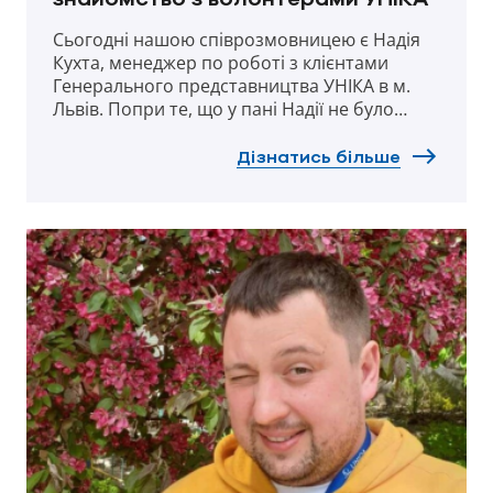
Сьогодні нашою співрозмовницею є Надія
Кухта, менеджер по роботі з клієнтами
Генерального представництва УНІКА в м.
Львів. Попри те, що у пані Надії не було
волонтерського досвіду до війни, після її
початку вона невпинно допомагає сотням
Дізнатись більше
людей, що потребують захисту та
підтримки.