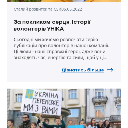
Сталий розвиток та CSR
05.05.2022
За покликом серця. Історії
волонтерів УНІКА
Сьогодні ми хочемо розпочати серію
публікацій про волонтерів нашої компанії.
Ці люди - наші справжні герої, адже вони
знаходять час, енергію та сили, щоб у ці
надскладні часи подбати про тих, хто
потребує більшої уваги. Вони допомагають
Дізнатись більше
біженцям, підтримують нашу армію,
відновлюють будинки та роблять чимало
добрих справ, не чекаючи слави чи
винагород. Це ті, хто дійсно живе та діє за
покликом серця.