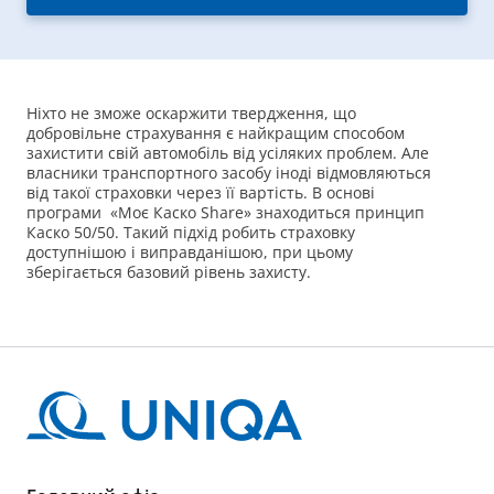
Ніхто не зможе оскаржити твердження, що
добровільне страхування є найкращим способом
захистити свій автомобіль від усіляких проблем. Але
власники транспортного засобу іноді відмовляються
від такої страховки через її вартість. В основі
програми «Моє Каско Share» знаходиться принцип
Каско 50/50. Такий підхід робить страховку
доступнішою і виправданішою, при цьому
зберігається базовий рівень захисту.
Кому слід вибрати страхову
програму
Каско 50 50 в Україні стане в пригоді автовласникам,
які хочуть захистити свій автомобіль, але шукають
при цьому вигідні умови страхування. «Моє Каско
Share» дозволяє при оформленні договору заплатити
лише половину його вартості, а другу частину
необхідно буде внести у разі настання страхового
випадку. Якщо протягом страхового періоду нічого