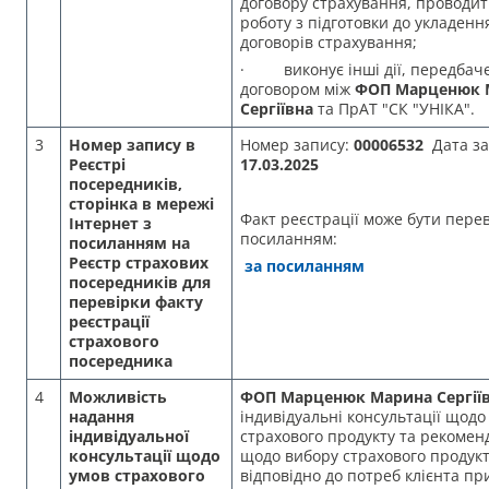
договору страхування, проводит
роботу з підготовки до укладенн
договорів страхування;
· виконує інші дії, передбач
договором між
ФОП Марценюк 
Сергіївна
та ПрАТ "СК "УНІКА".
3
Н
омер запису в
Номер запису:
00006532
Дата за
Реєстрі
17.03.2025
посередників,
сторінка в мережі
Факт реєстрації може бути пере
Інтернет з
посиланням:
посиланням на
Реєстр
страхових
за посиланням
посередників для
перевірки факту
реєстрації
страхового
посередника
4
Можливість
ФОП Марценюк Марина Сергії
надання
індивідуальні консультації щодо
індивідуальної
страхового продукту та рекоменд
консультації щодо
щодо вибору страхового продук
умов страхового
відповідно до потреб клієнта пр