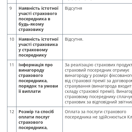
9
Наявність істотної
Відсутня
участі страхового
посередника в
будь-якому
страховику
10
Наявність істотної
Відсутня.
участі страховика
у страховому
посереднику
11
Інформація про
За реалізацію страхових продукт
винагороду
страховий посередник отримує
страхового
винагороду у розмірі фіксованог
посередника,
від страхової премії за договоро
порядок та умови
страхування (винагорода входит
її виплати
складу страхової премії). Винаго
страховому посереднику сплачу
страховик за відповідний звітни
12
Розмір та спосіб
Оплата за послуги страхового
оплати послуг
посередника не здійснюється Кл
страхового
посередника,