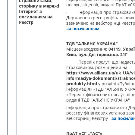
страховиками,
послуг, ліцензії, видані ПрАТ «С
сторінку в мережі
Інтернет з
· Інформація про страховика
посиланням на
Державного реєстру фінансових
Реєстр
зазначено на вебсторінці Реєс
за посиланням
ТДВ "АЛЬЯНС УКРАЇНА"
Місцезнаходження:
04119, Украї
Київ, вул. Дегтярівська, 21Г
· Перелік послуг, що надаєт
страховиком, розміщений на
https://www.allianz.ua/uk_UA/v
informaciya-dokumenti/strakhov
produkty.html
у розділі «Публіч
інформація» «ТДВ "АЛЬЯНС УКРА
«Перелік фінансових послуг, ліце
видані ТДВ "АЛЬЯНС УКРАЇНА"
Інформація про страховика з Д
реєстру фінансових установ заз
вебсторінці Реєстру
за посила
ПрАТ «СГ „ТАС“»