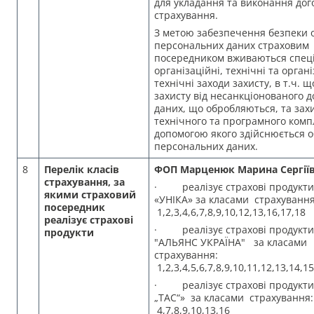
для укладання та виконання дог
страхування.
З метою забезпечення безпеки 
персональних даних страховим
посередником вживаються спеці
організаційні, технічні та орган
технічні заходи захисту, в т.ч. 
захисту від несанкціонованого д
даних, що обробляються, та зах
технічного та програмного компл
допомогою якого здійснюється 
персональних даних.
8
Перелік класів
ФОП Марценюк Марина Сергії
страхування, за
· реалізує страхові продукти
якими страховий
«УНІКА» за класами страхування
посередник
1,2,3,4,6,7,8,9,10,12,13,16,17,18
реалізує страхові
· реалізує страхові продукти
продукти
"АЛЬЯНС УКРАЇНА" за класами
страхування:
1,2,3,4,5,6,7,8,9,10,11,12,13,14,1
· реалізує страхові продукти
„ТАС“» за класами страхування:
4,7,8,9,10,13,16