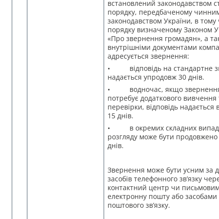
встановлений законодавством ст
порядку, передбаченому чинни
законодавством України, в тому 
порядку визначеному Законом У
«Про звернення громадян», а та
внутрішніми документами компан
адресується звернення:
• відповідь на стандартне з
надається упродовж 30 днів.
• водночас, якщо звернення
потребує додаткового вивчення 
перевірки, відповідь надається
15 днів.
• в окремих складних випадк
розгляду може бути продовжено 
днів.
Звернення може бути усним за 
засобів телефонного зв’язку чер
контактний центр чи письмовим
електронну пошту або засобами
поштового зв’язку.