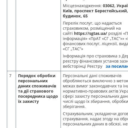
Місцезнаходження:
03062, Украї
Київ, проспект Берестейський,
будинок, 65
Перелік послуг, що надається
страховиком, розміщений на
сайті
https://sgtas.ua/
розділі «
інформація» «ПрАТ «СГ „ТАС“»» 
фінансових послуг, ліцензії, вид
«СГ „ТАС“»
Інформація про страховика з Д
реєстру фінансових установ заз
вебсторінці Реєстру
за посила
7
Порядок обробки
Персональні дані споживачів
персональних
обробляються виключно з метою
даних споживачів
межах вимог законодавчих та і
та дії страхового
нормативно-правових актів Укра
посередника щодо
сфері захисту персональних дани
їх захисту
числі щодо їх збирання, обробки
зберігання.
Страхувальник, укладаючи догов
страхування, надає згоду на обр
персональних даних в обсязі, н