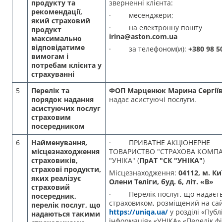
продукту та
зверненні клієнта:
рекомендації,
· месенджери;
який страховий
· на електронну пошту
продукт
irina@aston.com.ua
максимально
відповідатиме
· за телефоном(и):
+380 98 5
вимогам і
потребам клієнта у
страхуванні
5
Перелік та
ФОП Марценюк Марина Сергії
порядок надання
надає асистуючі послуги.
асистуючих послуг
страховим
посередником
6
Найменування,
· ПРИВАТНЕ АКЦІОНЕРНЕ
місцезнаходження
ТОВАРИСТВО "СТРАХОВА КОМПА
страховиків,
"УНІКА" (
ПрАТ "СК "УНІКА"
)
страхові продукти,
Місцезнаходження:
04112, м. Ки
яких реалізує
Олени Теліги, буд. 6, літ. «В»
страховий
· Перелік послуг, що надаєт
посередник,
страховиком, розміщений на са
перелік послуг, що
https://uniqa.ua/
у розділі «Публ
надаються такими
інформація» «УНІКА» «Перелік ф