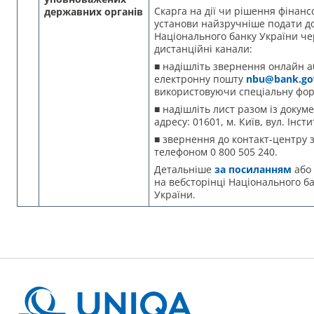
Скарга на дії чи рішення фінанс
державних органів
установи найзручніше подати д
Національного банку України че
дистанційні канали:
■ надішліть звернення онлайн а
електронну пошту
nbu@bank.go
використовуючи спеціальну фор
■ надішліть лист разом із докум
адресу: 01601, м. Київ, вул. Інсти
■ звернення до контакт-центру 
телефоном 0 800 505 240.
Детальніше
за посиланням
або
на вебсторінці Національного б
України.