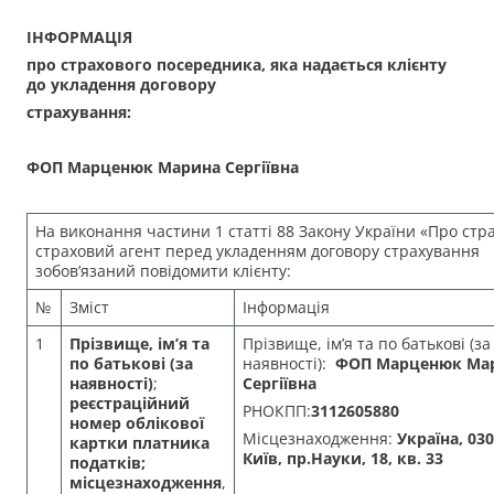
ІНФОРМАЦІЯ
про страхового посередника, яка надається клієнту
до укладення договору
страхування:
ФОП Марценюк Марина Сергіївна
На виконання частини 1 статті 88 Закону України «Про стр
страховий агент перед укладенням договору страхування
зобов’язаний повідомити клієнту:
№
Зміст
Інформація
1
Прізвище, ім’я та
Прізвище, ім’я та по батькові (за
по батькові (за
наявності):
ФОП Марценюк Ма
наявності)
;
Сергіївна
реєстраційний
РНОКПП:
3112605880
номер облікової
Місцезнаходження:
Україна, 030
картки платника
Київ, пр.Науки, 18, кв. 33
податків;
місцезнаходження
,