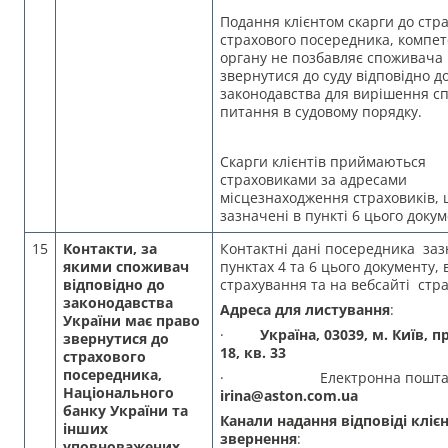
Подання клієнтом скарги до стр
страхового посередника, компе
органу не позбавляє споживача
звернутися до суду відповідно д
законодавства для вирішення сп
питання в судовому порядку.
Скарги клієнтів приймаються
страховиками за адресами
місцезнаходження страховиків,
зазначені в пункті 6 цього докум
15
Контакти, за
Контактні дані посередника заз
якими споживач
пунктах 4 та 6 цього документу, 
відповідно до
страхування та на вебсайті стр
законодавства
Адреса для листування
:
України має право
·
Україна, 03039, м. Київ, п
звернутися до
18, кв. 33
страхового
посередника,
· Електронна пошта
Національного
irina@aston.com.ua
банку України та
Канали надання відповіді клієн
інших
звернення
:
уповноважених