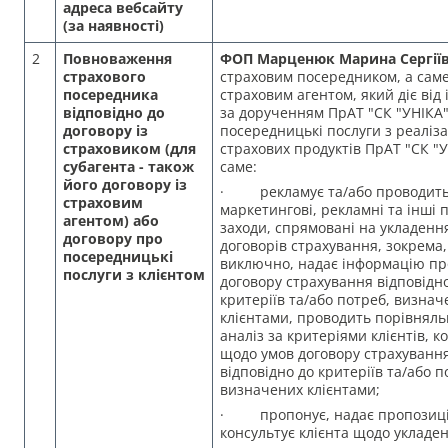
адреса вебсайту
(за наявності)
2
Повноваження
ФОП Марценюк Марина Сергії
страхового
страховим посередником, а сам
посередника
страховим агентом, який діє від 
відповідно до
за дорученням ПрАТ "СК "УНІКА"
договору із
посередницькі послуги з реаліза
страховиком (для
страхових продуктів ПрАТ "СК "У
субагента - також
саме:
його договору із
· рекламує та/або проводит
страховим
маркетингові, рекламні та інші п
агентом) або
заходи, спрямовані на укладенн
договору про
договорів страхування, зокрема,
посередницькі
виключно, надає інформацію пр
послуги з клієнтом
договору страхування відповідн
критеріїв та/або потреб, визнач
клієнтами, проводить порівнял
аналіз за критеріями клієнтів, к
щодо умов договору страхуванн
відповідно до критеріїв та/або п
визначених клієнтами;
· пропонує, надає пропозиці
консультує клієнта щодо укладе