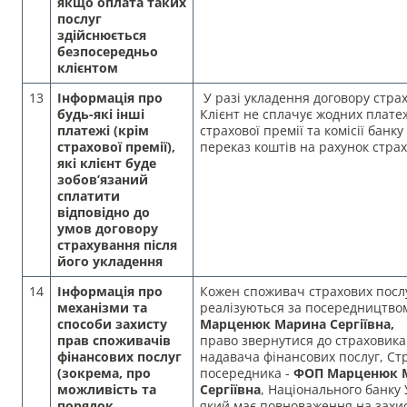
якщо оплата таких
послуг
здійснюється
безпосередньо
клієнтом
13
Інформація про
У разі укладення договору стра
будь-які інші
Клієнт не сплачує жодних платеж
платежі (крім
страхової премії та комісії банку
страхової премії),
переказ коштів на рахунок страх
які клієнт буде
зобов’язаний
сплатити
відповідно до
умов договору
страхування після
його укладення
14
Інформація про
Кожен споживач страхових посл
механізми та
реалізуються за посередництв
способи захисту
Марценюк Марина Сергіївна
,
прав споживачів
право звернутися до страховика
фінансових послуг
надавача фінансових послуг, Ст
(зокрема, про
посередника -
ФОП Марценюк 
можливість та
Сергіївна
, Національного банку 
порядок
який має повноваження на захи