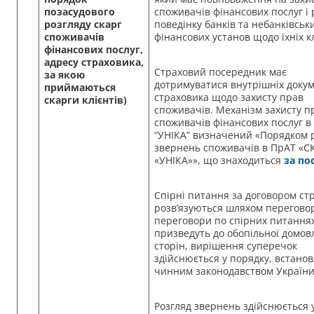
позасудового
споживачів фінансових послуг і
розгляду скарг
поведінку банків та небанківськ
споживачів
фінансових установ щодо їхніх кл
фінансових послуг,
адресу страховика,
Страховий посередник має
за якою
дотримуватися внутрішніх докум
приймаються
страховика щодо захисту прав
скарги клієнтів)
споживачів. Механізм захисту п
споживачів фінансових послуг в
“УНІКА” визначений «Порядком 
звернень споживачів в ПрАТ «С
«УНІКА»», що знаходиться
за по
Спірні питання за договором ст
розв’язуються шляхом перегово
переговори по спірних питання
призведуть до обопільної домов
сторін, вирішення суперечок
здійснюється у порядку, встано
чинним законодавством України
Розгляд звернень здійснюється 