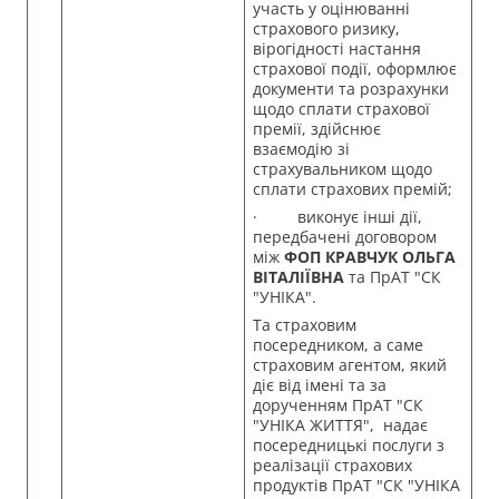
участь у оцінюванні
страхового ризику,
вірогідності настання
страхової події, оформлює
документи та розрахунки
щодо сплати страхової
премії, здійснює
взаємодію зі
страхувальником щодо
сплати страхових премій;
· виконує інші дії,
передбачені договором
між
ФОП КРАВЧУК ОЛЬГА
ВІТАЛІЇВНА
та ПрАТ "СК
"УНІКА".
Та страховим
посередником, а саме
страховим агентом, який
діє від імені та за
дорученням ПрАТ "СК
"УНІКА ЖИТТЯ", надає
посередницькі послуги з
реалізації страхових
продуктів ПрАТ "СК "УНІКА