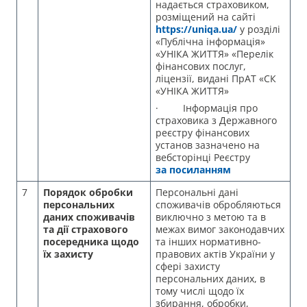
надається страховиком,
розміщений на сайті
https://uniqa.ua/
у розділі
«Публічна інформація»
«УНІКА ЖИТТЯ» «Перелік
фінансових послуг,
ліцензії, видані ПрАТ «СК
«УНІКА ЖИТТЯ»
· Інформація про
страховика з Державного
реєстру фінансових
установ зазначено на
вебсторінці Реєстру
за посиланням
7
Порядок обробки
Персональні дані
персональних
споживачів обробляються
даних споживачів
виключно з метою та в
та дії страхового
межах вимог законодавчих
посередника щодо
та інших нормативно-
їх захисту
правових актів України у
сфері захисту
персональних даних, в
тому числі щодо їх
збирання, обробки,