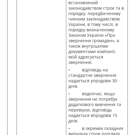
встановлений
законодавством строк та в
порядку, передбаченому
чинним законодавством
України, в тому числі, в
порядку визначеному
Законом України «Про
звернення громадян», а
також внутрішніми
документами компанії,
якій адресується
звернення:
• відповідь на
стандартне звернення
надається упродовж 30
днів.
• водночас, якщо
звернення не потребує
додаткового вивчення та
перевірки, відповідь
надається впродовж 15
днів.
• в окремих складних
випадках строк розгляду