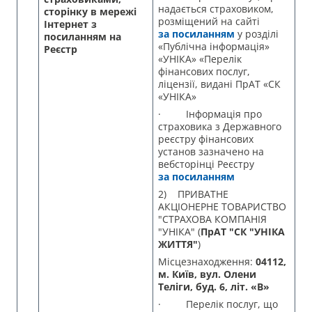
надається страховиком,
сторінку в мережі
розміщений на сайті
Інтернет з
за посиланням
у розділі
посиланням на
«Публічна інформація»
Реєстр
«УНІКА» «Перелік
фінансових послуг,
ліцензії, видані ПрАТ «СК
«УНІКА»
· Інформація про
страховика з Державного
реєстру фінансових
установ зазначено на
вебсторінці Реєстру
за посиланням
2) ПРИВАТНЕ
АКЦІОНЕРНЕ ТОВАРИСТВО
"СТРАХОВА КОМПАНІЯ
"УНІКА" (
ПрАТ "СК "УНІКА
ЖИТТЯ"
)
Місцезнаходження:
04112,
м. Київ, вул. Олени
Теліги, буд. 6, літ. «В»
· Перелік послуг, що