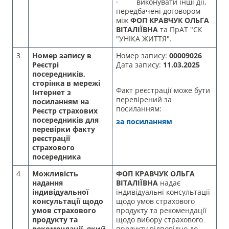
· виконувати інші дії,
передбачені договором
між
ФОП КРАВЧУК ОЛЬГА
ВІТАЛІЇВНА
та ПрАТ "СК
"УНІКА ЖИТТЯ".
3
Н
омер запису в
Номер запису:
00009026
Реєстрі
Дата запису:
11.03.2025
посередників,
сторінка в мережі
Факт реєстрації може бути
Інтернет з
перевірений за
посиланням на
посиланням:
Реєстр
страхових
посередників для
за посиланням
перевірки факту
реєстрації
страхового
посередника
4
Можливість
ФОП КРАВЧУК ОЛЬГА
надання
ВІТАЛІЇВНА
надає
індивідуальної
індивідуальні консультації
консультації щодо
щодо умов страхового
умов страхового
продукту та рекомендації
продукту та
щодо вибору страхового
рекомендації, який
продукту відповідно до