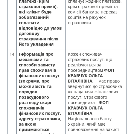
платежі (крім
сплачує жодних платежів,
страхової премії),
крім страхової премії та
які клієнт буде
комісії банку за переказ
зобов’язаний
коштів на рахунок
сплатити
страховика.
відповідно до умов
договору
страхування після
його укладення
14
Інформація про
Кожен споживач
механізми та
страхових послуг, що
способи захисту
реалізуються за
прав споживачів
посередництвом
ФОП
фінансових послуг
КРАВЧУК ОЛЬГА
(зокрема, про
ВІТАЛІЇВНА
,
має право
можливість та
звернутися до страховика
порядок
як надавача фінансових
позасудового
послуг, Страхового
розгляду скарг
посередника -
ФОП
споживачів
КРАВЧУК ОЛЬГА
фінансових послуг,
ВІТАЛІЇВНА
,
адресу страховика,
Національного банку
за якою
України, який має
приймаються
повноваження на захист