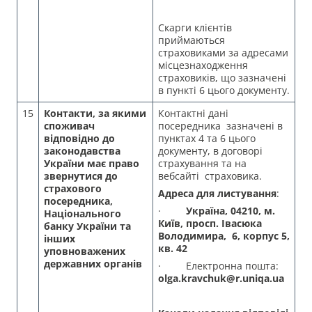
Скарги клієнтів
приймаються
страховиками за адресами
місцезнаходження
страховиків, що зазначені
в пункті 6 цього документу.
15
Контакти, за якими
Контактні дані
споживач
посередника зазначені в
відповідно до
пунктах 4 та 6 цього
законодавства
документу, в договорі
України має право
страхування та на
звернутися до
вебсайті страховика.
страхового
Адреса для листування
:
посередника,
·
Україна, 04210, м.
Національного
Київ, просп. Івасюка
банку України та
Володимира, 6, корпус 5,
інших
кв. 42
уповноважених
державних органів
· Електронна пошта:
olga.kravchuk@r.uniqa.ua