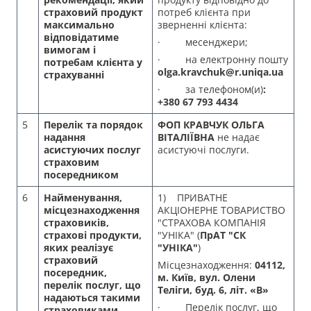
страховий продукт
потреб клієнта при
максимально
зверненні клієнта:
відповідатиме
· месенджери;
вимогам і
· на електронну пошту
потребам клієнта у
olga.kravchuk@r.uniqa.ua
страхуванні
· за телефоном(и)
:
+380 67 793 4434
5
Перелік та порядок
ФОП КРАВЧУК ОЛЬГА
надання
ВІТАЛІЇВНА
не надає
асистуючих послуг
асистуючі послуги.
страховим
посередником
6
Найменування,
1) ПРИВАТНЕ
місцезнаходження
АКЦІОНЕРНЕ ТОВАРИСТВО
страховиків,
"СТРАХОВА КОМПАНІЯ
страхові продукти,
"УНІКА" (
ПрАТ "СК
яких реалізує
"УНІКА"
)
страховий
Місцезнаходження:
04112,
посередник,
м. Київ, вул. Олени
перелік послуг, що
Теліги, буд. 6, літ. «В»
надаються такими
· Перелік послуг, що
страховиками,