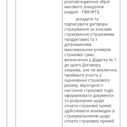
розповсюдження зброї
масового знищення
(надалі - ПВК/ФТ));
· укладати та
підписувати договори
страхування за класами
страхування (страховими
продуктами) та з
дотриманням
максимальних розмірів
страхової суми,
визначених у Додатку № 1
до цього Договору,
зокрема, але не виключно,
приймати участь у
оцінюванні страхового
ризику, вірогідності
настання страхової події,
оформлювати документи
та розрахунки щодо
сплати страхової премії,
здійснювати взаємодію зі
страхувальником щодо
сплати страхових премій.