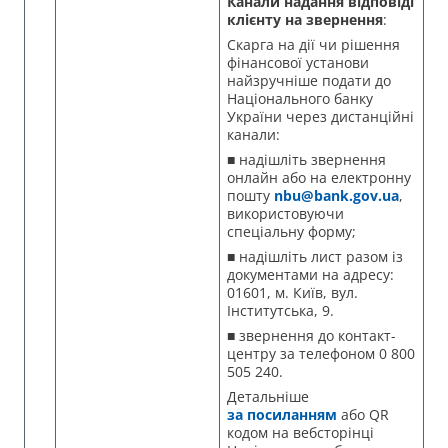
Канали надання відповіді
клієнту на звернення
:
Скарга на дії чи рішення
фінансової установи
найзручніше подати до
Національного банку
України через дистанційні
канали:
■ надішліть звернення
онлайн або на електронну
пошту
nbu@bank.gov.ua
,
використовуючи
спеціальну форму;
■ надішліть лист разом із
документами на адресу:
01601, м. Київ, вул.
Інститутська, 9.
■ звернення до контакт-
центру за телефоном 0 800
505 240.
Детальніше
за посиланням
або QR
кодом на вебсторінці