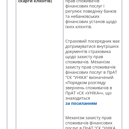
скарги клієнтів)
прав споживачів
фінансових послуг і
регулює поведінку банків
та небанківських
фінансових установ щодо
їхніх клієнтів.
Страховий посередник має
дотримуватися внутрішніх
документів страховика
щодо захисту прав
споживачів. Механізм
захисту прав споживачів
фінансових послуг в ПрАТ
“СК “УНІКА” визначений
«Порядком розгляду
звернень споживачів в
ПрАТ «СК «УНІКА»», що
знаходиться
за посиланням
Механізм захисту прав
споживачів фінансових
послуг в ПрАТ “СК “УНІКА