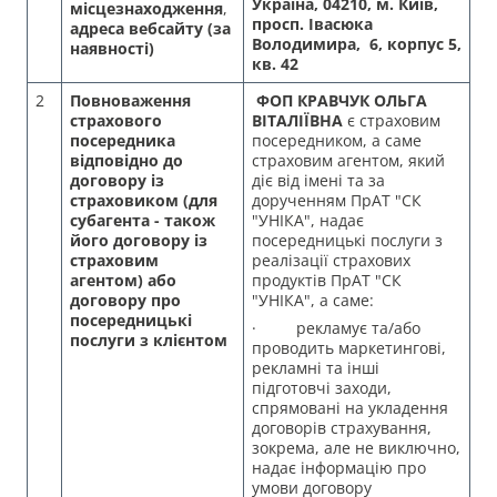
Україна, 04210, м. Київ,
місцезнаходження
,
просп. Івасюка
адреса вебсайту
(за
Володимира, 6, корпус 5,
наявності)
кв. 42
2
Повноваження
ФОП КРАВЧУК ОЛЬГА
страхового
ВІТАЛІЇВНА
є страховим
посередника
посередником, а саме
відповідно до
страховим агентом, який
договору із
діє від імені та за
страховиком (для
дорученням ПрАТ "СК
субагента - також
"УНІКА", надає
його договору із
посередницькі послуги з
страховим
реалізації страхових
агентом) або
продуктів ПрАТ "СК
договору про
"УНІКА", а саме:
посередницькі
· рекламує та/або
послуги з клієнтом
проводить маркетингові,
рекламні та інші
підготовчі заходи,
спрямовані на укладення
договорів страхування,
зокрема, але не виключно,
надає інформацію про
умови договору