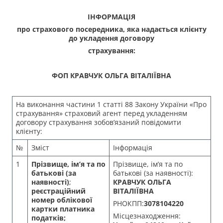
ІНФОРМАЦІЯ
про страхового посередника, яка надається клієнту
до укладення договору
страхування:
ФОП КРАВЧУК ОЛЬГА ВІТАЛІЇВНА
На виконання частини 1 статті 88 Закону України «Про
страхування» страховий агент перед укладенням
договору страхування зобов’язаний повідомити
клієнту:
№
Зміст
Інформація
1
Прізвище, ім’я та по
Прізвище, ім’я та по
батькові (за
батькові (за наявності):
наявності)
;
КРАВЧУК ОЛЬГА
реєстраційний
ВІТАЛІЇВНА
номер облікової
РНОКПП:
3078104220
картки платника
Місцезнаходження:
податків;