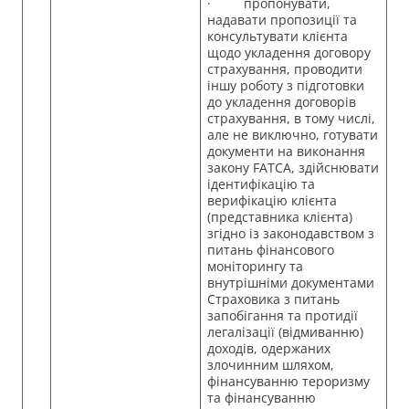
· пропонувати,
надавати пропозиції та
консультувати клієнта
щодо укладення договору
страхування, проводити
іншу роботу з підготовки
до укладення договорів
страхування, в тому числі,
але не виключно, готувати
документи на виконання
закону FATCA, здійснювати
ідентифікацію та
верифікацію клієнта
(представника клієнта)
згідно із законодавством з
питань фінансового
моніторингу та
внутрішніми документами
Страховика з питань
запобігання та протидії
легалізації (відмиванню)
доходів, одержаних
злочинним шляхом,
фінансуванню тероризму
та фінансуванню