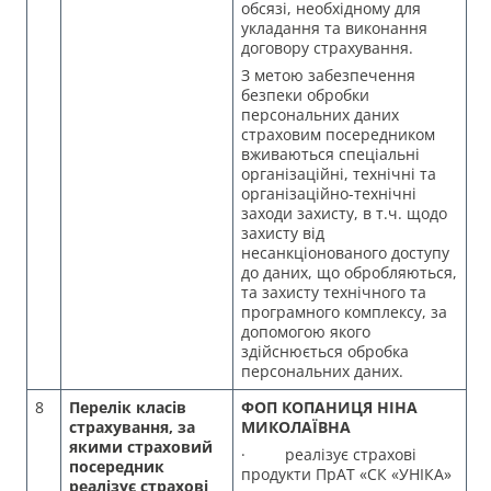
обсязі, необхідному для
укладання та виконання
договору страхування.
З метою забезпечення
безпеки обробки
персональних даних
страховим посередником
вживаються спеціальні
організаційні, технічні та
організаційно-технічні
заходи захисту, в т.ч. щодо
захисту від
несанкціонованого доступу
до даних, що обробляються,
та захисту технічного та
програмного комплексу, за
допомогою якого
здійснюється обробка
персональних даних.
8
Перелік класів
ФОП КОПАНИЦЯ НІНА
страхування, за
МИКОЛАЇВНА
якими страховий
· реалізує страхові
посередник
продукти ПрАТ «СК «УНІКА»
реалізує страхові