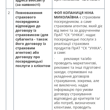
адреса вебсайту
(за наявності)
2
Повноваження
ФОП КОПАНИЦЯ НІНА
страхового
МИКОЛАЇВНА
є страховим
посередника
посередником, а саме
відповідно до
страховим агентом, який діє
договору із
від імені та за дорученням
страховиком (для
ПрАТ "СК "УНІКА", надає
субагента - також
посередницькі послуги з
його договору із
реалізації страхових
страховим
продуктів ПрАТ "СК "УНІКА",
агентом) або
а саме:
договору про
· рекламує та/або
посередницькі
проводить маркетингові,
послуги з клієнтом
рекламні та інші підготовчі
заходи, спрямовані на
укладення договорів
страхування, зокрема, але
не виключно, надає
інформацію про умови
договору страхування
відповідно до критеріїв та/
або потреб, визначених
клієнтами, проводить