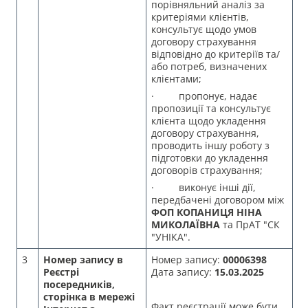
порівняльний аналіз за
критеріями клієнтів,
консультує щодо умов
договору страхування
відповідно до критеріїв та/
або потреб, визначених
клієнтами;
· пропонує, надає
пропозиції та консультує
клієнта щодо укладення
договору страхування,
проводить іншу роботу з
підготовки до укладення
договорів страхування;
· виконує інші дії,
передбачені договором між
ФОП КОПАНИЦЯ НІНА
МИКОЛАЇВНА
та ПрАТ "СК
"УНІКА".
3
Н
омер запису в
Номер запису:
00006398
Реєстрі
Дата запису:
15.03.2025
посередників,
сторінка в мережі
Факт реєстрації може бути