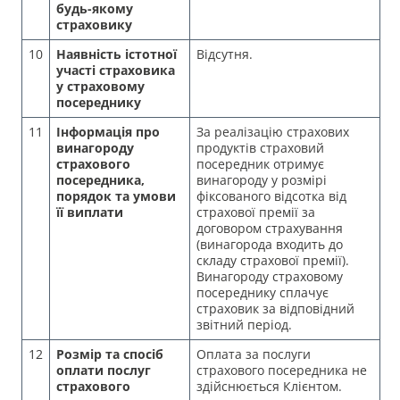
будь-якому
страховику
10
Наявність істотної
Відсутня.
участі страховика
у страховому
посереднику
11
Інформація про
За реалізацію страхових
винагороду
продуктів страховий
страхового
посередник отримує
посередника,
винагороду у розмірі
порядок та умови
фіксованого відсотка від
її виплати
страхової премії за
договором страхування
(винагорода входить до
складу страхової премії).
Винагороду страховому
посереднику сплачує
страховик за відповідний
звітний період.
12
Розмір та спосіб
Оплата за послуги
оплати послуг
страхового посередника не
страхового
здійснюється Клієнтом.