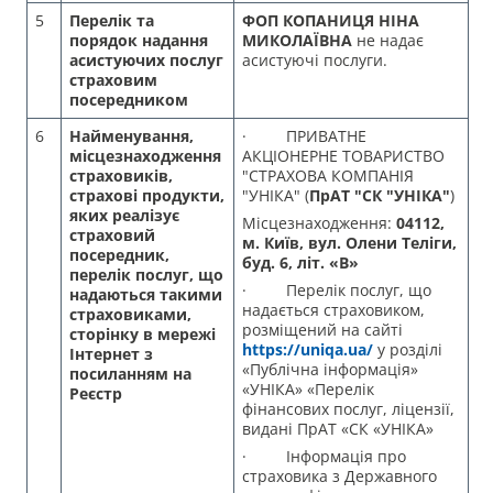
5
Перелік та
ФОП КОПАНИЦЯ НІНА
порядок надання
МИКОЛАЇВНА
не надає
асистуючих послуг
асистуючі послуги.
страховим
посередником
6
Найменування,
· ПРИВАТНЕ
місцезнаходження
АКЦІОНЕРНЕ ТОВАРИСТВО
страховиків,
"СТРАХОВА КОМПАНІЯ
страхові продукти,
"УНІКА" (
ПрАТ "СК "УНІКА"
)
яких реалізує
Місцезнаходження:
04112,
страховий
м. Київ, вул. Олени Теліги,
посередник,
буд. 6, літ. «В»
перелік послуг, що
· Перелік послуг, що
надаються такими
надається страховиком,
страховиками,
розміщений на сайті
сторінку в мережі
https://uniqa.ua/
у розділі
Інтернет з
«Публічна інформація»
посиланням на
«УНІКА» «Перелік
Реєстр
фінансових послуг, ліцензії,
видані ПрАТ «СК «УНІКА»
· Інформація про
страховика з Державного