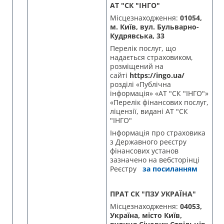
АТ "СК "ІНГО"
Місцезнаходження:
01054,
м. Київ, вул. Бульварно-
Кудрявська, 33
Перелік послуг, що
надається страховиком,
розміщений на
сайті
https://ingo.ua/
розділі «Публічна
інформація» «АТ "СК "ІНГО"»
«Перелік фінансових послуг,
ліцензії, видані АТ "СК
"ІНГО"
Інформація про страховика
з Державного реєстру
фінансових установ
зазначено на вебсторінці
Реєстру
за посиланням
ПРАТ СК "ПЗУ УКРАЇНА"
Місцезнаходження:
04053,
Україна, місто Київ,