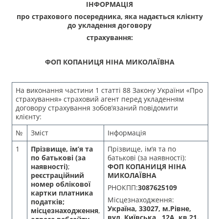
ІНФОРМАЦІЯ
про страхового посередника, яка надається клієнту
до укладення договору
страхування:
ФОП КОПАНИЦЯ НІНА МИКОЛАЇВНА
На виконання частини 1 статті 88 Закону України «Про
страхування» страховий агент перед укладенням
договору страхування зобов’язаний повідомити
клієнту:
№
Зміст
Інформація
1
Прізвище, ім’я та
Прізвище, ім’я та по
по батькові (за
батькові (за наявності):
наявності)
;
ФОП КОПАНИЦЯ НІНА
реєстраційний
МИКОЛАЇВНА
номер облікової
РНОКПП:
3087625109
картки платника
Місцезнаходження:
податків;
Україна, 33027, м.Рівне,
місцезнаходження
,
вул. Київська, 12А, кв.21.