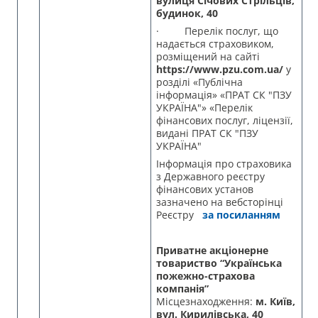
вулиця Січових Стрільців,
будинок, 40
· Перелік послуг, що
надається страховиком,
розміщений на сайті
https://www.pzu.com.ua/
у
розділі «Публічна
інформація» «ПРАТ СК "ПЗУ
УКРАЇНА"» «Перелік
фінансових послуг, ліцензії,
видані ПРАТ СК "ПЗУ
УКРАЇНА"
Інформація про страховика
з Державного реєстру
фінансових установ
зазначено на вебсторінці
Реєстру
за посиланням
Приватне акціонерне
товариство “Українська
пожежно-страхова
компанія”
Місцезнаходження:
м. Київ,
вул. Кирилівська, 40