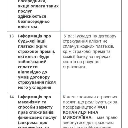
посередника,
якщо оплата таких
послуг
здійснюється
безпосередньо
клієнтом
13
Інформація про
У разі укладення договору
будь-які інші
страхування Клієнт не
платежі (крім
сплачує жодних платежів,
страхової премії),
крім страхової премії та
які клієнт буде
комісії банку за переказ
зобов’язаний
коштів на рахунок
сплатити
страховика.
відповідно до
умов договору
страхування після
його укладення
14
Інформація про
Кожен споживач страхових
механізми та
послуг, що реалізуються за
способи захисту
посередництвом
ФОП
прав споживачів
КОПАНИЦЯ НІНА
фінансових послуг
МИКОЛАЇВНА
,
має право
(зокрема, про
звернутися до страховика
можливість та
як надавача фінансових