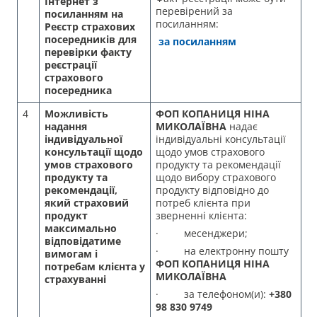
Інтернет з
перевірений за
посиланням на
посиланням:
Реєстр
страхових
посередників для
за посиланням
перевірки факту
реєстрації
страхового
посередника
4
Можливість
ФОП КОПАНИЦЯ НІНА
надання
МИКОЛАЇВНА
надає
індивідуальної
індивідуальні консультації
консультації щодо
щодо умов страхового
умов страхового
продукту та рекомендації
продукту та
щодо вибору страхового
рекомендації,
продукту відповідно до
який страховий
потреб клієнта при
продукт
зверненні клієнта:
максимально
· месенджери;
відповідатиме
· на електронну пошту
вимогам і
ФОП КОПАНИЦЯ НІНА
потребам клієнта у
МИКОЛАЇВНА
страхуванні
· за телефоном(и):
+380
98 830 9749