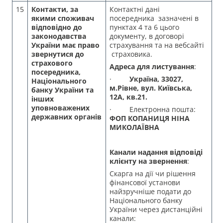
15
Контакти, за
Контактні дані
якими споживач
посередника зазначені в
відповідно до
пунктах 4 та 6 цього
законодавства
документу, в договорі
України має право
страхування та на вебсайті
звернутися до
страховика.
страхового
Адреса для листування
:
посередника,
·
Україна, 33027,
Національного
м.Рівне, вул. Київська,
банку України та
12А, кв.21.
інших
уповноважених
· Електронна пошта:
державних органів
ФОП КОПАНИЦЯ НІНА
МИКОЛАЇВНА
Канали надання відповіді
клієнту на звернення
:
Скарга на дії чи рішення
фінансової установи
найзручніше подати до
Національного банку
України через дистанційні
канали: