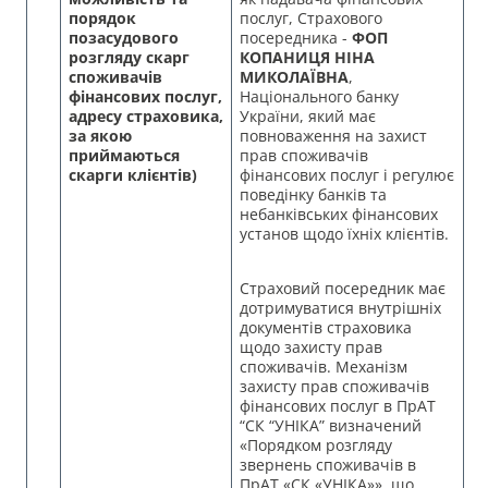
порядок
послуг, Страхового
позасудового
посередника -
ФОП
розгляду скарг
КОПАНИЦЯ НІНА
споживачів
МИКОЛАЇВНА
,
фінансових послуг,
Національного банку
адресу страховика,
України, який має
за якою
повноваження на захист
приймаються
прав споживачів
скарги клієнтів)
фінансових послуг і регулює
поведінку банків та
небанківських фінансових
установ щодо їхніх клієнтів.
Страховий посередник має
дотримуватися внутрішніх
документів страховика
щодо захисту прав
споживачів. Механізм
захисту прав споживачів
фінансових послуг в ПрАТ
“СК “УНІКА” визначений
«Порядком розгляду
звернень споживачів в
ПрАТ «СК «УНІКА»», що