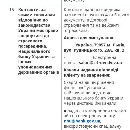
15
Контакти, за
Контактні дані посередника
якими споживач
зазначені в пунктах 4 та 6 цього
відповідно до
документу, в договорі
законодавства
страхування та на вебсайті
України має право
страховика.
звернутися до
Адреса для листування
:
страхового
·
Україна, 79057,м. Львів,
посередника,
вул. Рудницького, 23А, кв. 2
Національного
банку України та
· Електронна
інших
пошта:
salon@citroen.lviv.ua
уповноважених
Канали надання відповіді
державних органів
клієнту на звернення
:
Скарга на дії чи рішення
фінансової установи
найзручніше подати до
Національного банку України
через дистанційні канали:
■ надішліть звернення онлайн
або на електронну пошту
nbu@bank.gov.ua
,
використовуючи спеціальну