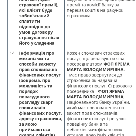
страхової премії),
премії та комісії банку за
які клієнт буде
переказ коштів на рахунок
зобов’язаний
страховика.
сплатити
відповідно до
умов договору
страхування після
його укладення
14
Інформація про
Кожен споживач страхових
механізми та
послуг, що реалізуються за
способи захисту
посередництвом
ФОП ЯРЕМА
прав споживачів
МАРТА ВОЛОДИМИРІВНА
,
фінансових послуг
має право звернутися до
(зокрема, про
страховика як надавача
можливість та
фінансових послуг, Страхового
порядок
посередника -
ФОП ЯРЕМА
позасудового
МАРТА ВОЛОДИМИРІВНА
,
розгляду скарг
Національного банку України,
споживачів
який має повноваження на
фінансових послуг,
захист прав споживачів
адресу страховика,
фінансових послуг і регулює
за якою
поведінку банків та
приймаються
небанківських фінансових
скарги клієнтів)
установ щодо їхніх клієнтів.