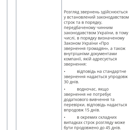
Розгляд звернень здійснюється
у встановлений законодавством
строк та в порядку,
передбаченому чинним
законодавством України, в тому
числі, в порядку визначеному
Законом України «Про
звернення громадян», а також
внутрішніми документами
компанії, якій адресується
звернення:
• відповідь на стандартне
звернення надається упродовж
30 днів.
• водночас, якщо
звернення не потребує
додаткового вивчення та
перевірки, відповідь надається
впродовж 15 днів.
• в окремих складних
випадках строк розгляду може
бути продовжено до 45 днів.