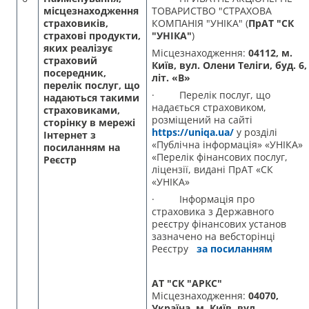
місцезнаходження
ТОВАРИСТВО "СТРАХОВА
страховиків,
КОМПАНІЯ "УНІКА" (
ПрАТ "СК
страхові продукти,
"УНІКА"
)
яких реалізує
Місцезнаходження:
04112, м.
страховий
Київ, вул. Олени Теліги, буд. 6,
посередник,
літ. «В»
перелік послуг, що
· Перелік послуг, що
надаються такими
надається страховиком,
страховиками,
розміщений на сайті
сторінку в мережі
https://uniqa.ua/
у розділі
Інтернет з
«Публічна інформація» «УНІКА»
посиланням на
«Перелік фінансових послуг,
Реєстр
ліцензії, видані ПрАТ «СК
«УНІКА»
· Інформація про
страховика з Державного
реєстру фінансових установ
зазначено на вебсторінці
Реєстру
за посиланням
АТ "СК "АРКС"
Місцезнаходження:
04070,
Україна, м. Київ, вул.