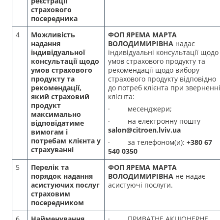
реєстрації
страхового
посередника
4
Можливість
ФОП ЯРЕМА МАРТА
надання
ВОЛОДИМИРІВНА
надає
індивідуальної
індивідуальні консультації щодо
консультації щодо
умов страхового продукту та
умов страхового
рекомендації щодо вибору
продукту та
страхового продукту відповідно
рекомендації,
до потреб клієнта при зверненн
який страховий
клієнта:
продукт
· месенджери;
максимально
· на електронну пошту
відповідатиме
salon@citroen.lviv.ua
вимогам і
потребам клієнта у
· за телефоном(и):
+380 67
страхуванні
540 0350
5
Перелік та
ФОП ЯРЕМА МАРТА
порядок надання
ВОЛОДИМИРІВНА
не надає
асистуючих послуг
асистуючі послуги.
страховим
посередником
6
Найменування,
· ПРИВАТНЕ АКЦІОНЕРНЕ