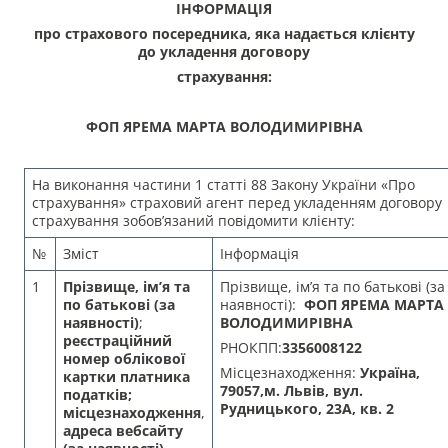
ІНФОРМАЦІЯ
про страхового посередника, яка надається клієнту
до укладення договору
страхування:
ФОП ЯРЕМА МАРТА ВОЛОДИМИРІВНА
На виконання частини 1 статті 88 Закону України «Про
страхування» страховий агент перед укладенням договору
страхування зобов’язаний повідомити клієнту:
№
Зміст
Інформація
1
Прізвище, ім’я та
Прізвище, ім’я та по батькові (за
по батькові (за
наявності):
ФОП ЯРЕМА МАРТА
наявності)
;
ВОЛОДИМИРІВНА
реєстраційний
РНОКПП:
3356008122
номер облікової
Місцезнаходження:
Україна,
картки платника
79057,м. Львів, вул.
податків;
Рудницького, 23А, кв. 2
місцезнаходження
,
адреса вебсайту