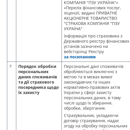
КОМПАНІЯ "ПЗУ УКРАЇНА"»
«Перелік фінансових послуг,
ліцензії, видані ПРИВАТНЕ
АКЦІОНЕРНЕ ТОВАРИСТВО
"СТРАХОВА КОМПАНІЯ "ПЗУ
УКРАЇНА"
Інформація про страховика з
Державного реєстру фінансових
установ зазначено на
вебсторінці Реєстру
за посиланням
7
Порядок обробки
Персональні дані споживачів
персональних
обробляються виключно з
даних споживачів
метою та в межах вимог
та дії страхового
законодавчих та інших
посередника щодо
нормативно-правових актів
їх захисту
України у сфері захисту
персональних даних, в тому
числі щодо їх збирання,
обробки, зберігання.
Страхувальник, укладаючи
договір страхування, надає
згоду на обробку персональних