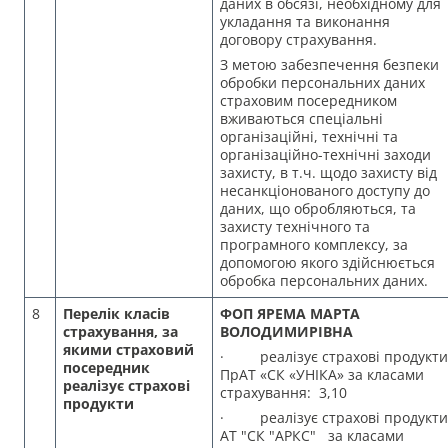
даних в обсязі, необхідному для
укладання та виконання
договору страхування.
З метою забезпечення безпеки
обробки персональних даних
страховим посередником
вживаються спеціальні
організаційні, технічні та
організаційно-технічні заходи
захисту, в т.ч. щодо захисту від
несанкціонованого доступу до
даних, що обробляються, та
захисту технічного та
програмного комплексу, за
допомогою якого здійснюється
обробка персональних даних.
8
Перелік класів
ФОП ЯРЕМА МАРТА
страхування, за
ВОЛОДИМИРІВНА
якими страховий
· реалізує страхові продукти
посередник
ПрАТ «СК «УНІКА» за класами
реалізує страхові
страхування: 3,10
продукти
· реалізує страхові продукти
АТ "СК "АРКС" за класами