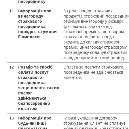
посереднику
11
Інформація про
За реалізацію страхових
винагороду
продуктів страховий посередни
страхового
отримує винагороду у розмірі
посередника,
фіксованого відсотка від
порядок та умови
страхової премії за договором
її виплати
страхування (винагорода
входить до складу страхової
премії). Винагороду страховому
посереднику сплачує страховик
за відповідний звітний період.
12
Розмір та спосіб
Оплата за послуги страхового
оплати послуг
посередника не здійснюється
страхового
Клієнтом.
посередника,
якщо оплата таких
послуг
здійснюється
безпосередньо
клієнтом
13
Інформація про
У разі укладення договору
будь-які інші
страхування Клієнт не сплачує
платежі (крім
жодних платежів, крім страхової