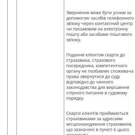
Звернення може бути усним за
допомогою засобів телефонного
зв’язку через контактний центр
чи письмовим на електронну
пошту або засобами поштового
зв’язку.
Подання клієнтом скарги до
страховика, страхового
посередника, компетентного
органу не позбавляє споживача
права звернутися до суду
відповідно до чинного
законодавства для вирішення
спірного питання в судовому
порядку.
Скарги клієнтів приймаються
страховиками за адресами
місцезнаходження страховиків,
що зазначені в пункті 6 цього
документу.