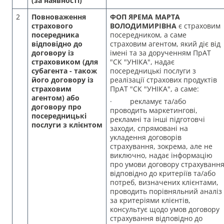
(за наявності)
2
Повноваження
ФОП ЯРЕМА МАРТА
страхового
ВОЛОДИМИРІВНА
є страховим
посередника
посередником, а саме
відповідно до
страховим агентом, який діє від
договору із
імені та за дорученням ПрАТ
страховиком (для
"СК "УНІКА", надає
субагента - також
посередницькі послуги з
його договору із
реалізації страхових продуктів
страховим
ПрАТ "СК "УНІКА", а саме:
агентом) або
· рекламує та/або
договору про
проводить маркетингові,
посередницькі
рекламні та інші підготовчі
послуги з клієнтом
заходи, спрямовані на
укладення договорів
страхування, зокрема, але не
виключно, надає інформацію
про умови договору страхуванн
відповідно до критеріїв та/або
потреб, визначених клієнтами,
проводить порівняльний аналіз
за критеріями клієнтів,
консультує щодо умов договору
страхування відповідно до