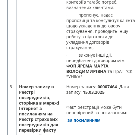
критеріїв та/або потреб,
визначених клієнтами;
· пропонує, надає
пропозиції та консультує клієнта
щодо укладення договору
страхування, проводить іншу
роботу з підготовки до
укладення договорів
страхування;
· виконує інші дії,
передбачені договором між
ФОП ЯРЕМА МАРТА
ВОЛОДИМИРІВНА
та ПрАТ "СК
"УНІКА".
3
Н
омер запису в
Номер запису:
00007464
Дата
Реєстрі
запису:
15.03.2025
посередників,
сторінка в мережі
Факт реєстрації може бути
Інтернет з
перевірений за посиланням:
посиланням на
Реєстр
страхових
за посиланням
посередників для
перевірки факту