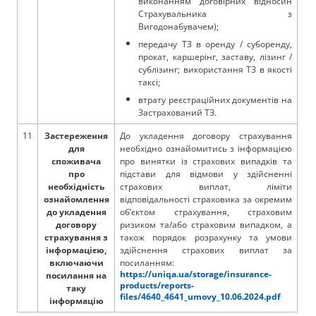
виконанням договірних відносин
Страхувальника з
Вигодонабувачем);
передачу ТЗ в оренду / суборенду,
прокат, каршерінг, заставу, лізинг /
сублізинг; використання ТЗ в якості
таксі;
втрату реєстраційних документів на
Застрахований ТЗ.
11
Застереження
До укладення договору страхування
для
необхідно ознайомитись з інформацією
споживача
про винятки із страхових випадків та
про
підстави для відмови у здійсненні
необхідність
страхових виплат, ліміти
ознайомлення
відповідальності страховика за окремим
до укладення
об’єктом страхування, страховим
договору
ризиком та/або страховим випадком, а
страхування з
також порядок розрахунку та умови
інформацією,
здійснення страхових виплат за
включаючи
посиланням:
https://uniqa.ua/storage/insurance-
посилання на
products/reports-
таку
files/4640_4641_umovy_10.06.2024.pdf
інформацію