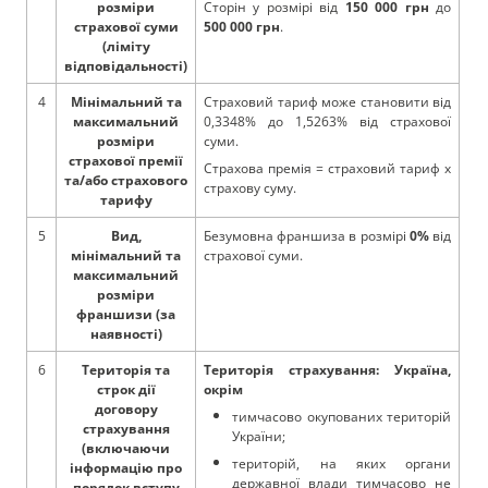
розміри
Сторін у розмірі від
150 000 грн
до
страхової суми
500 000 грн
.
(ліміту
відповідальності)
4
Мінімальний та
Страховий тариф може становити від
максимальний
0,3348% до 1,5263% від страхової
розміри
суми.
страхової премії
Страхова премія = страховий тариф х
та/або страхового
страхову суму.
тарифу
5
Вид,
Безумовна франшиза в розмірі
0%
від
мінімальний та
страхової суми.
максимальний
розміри
франшизи (за
наявності)
6
Територія та
Територія страхування: Україна,
строк дії
окрім
договору
тимчасово окупованих територій
страхування
України;
(включаючи
територій, на яких органи
інформацію про
державної влади тимчасово не
порядок вступу