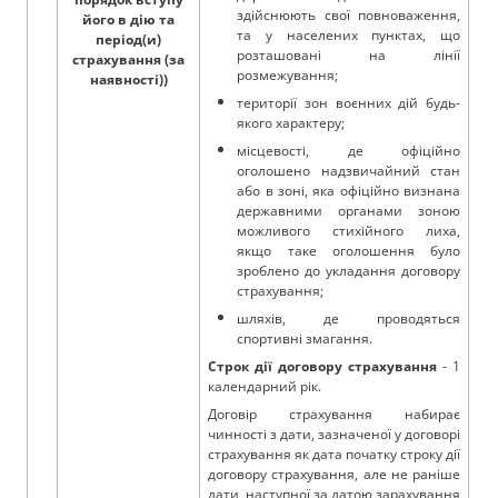
здійснюють свої повноваження,
його в дію та
та у населених пунктах, що
період(и)
розташовані на лінії
страхування (за
розмежування;
наявності))
території зон воєнних дій будь-
якого характеру;
місцевості, де офіційно
оголошено надзвичайний стан
або в зоні, яка офіційно визнана
державними органами зоною
можливого стихійного лиха,
якщо таке оголошення було
зроблено до укладання договору
страхування;
шляхів, де проводяться
спортивні змагання.
Строк дії договору страхування
- 1
календарний рік.
Договір страхування набирає
чинності з дати, зазначеної у договорі
страхування як дата початку строку дії
договору страхування, але не раніше
дати, наступної за датою зарахування