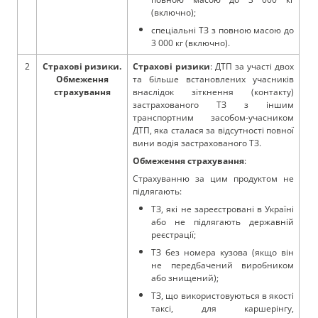
(включно);
спеціальні ТЗ з повною масою до
3 000 кг (включно).
2
Страхові ризики.
Страхові ризики
: ДТП за участі двох
Обмеження
та більше встановлених учасників
страхування
внаслідок зіткнення (контакту)
застрахованого ТЗ з іншим
транспортним засобом-учасником
ДТП, яка сталася за відсутності повної
вини водія застрахованого ТЗ.
Обмеження страхування
:
Страхуванню за цим продуктом не
підлягають:
ТЗ, які не зареєстровані в Україні
або не підлягають державній
реєстрації;
ТЗ без номера кузова (якщо він
не передбачений виробником
або знищений);
ТЗ, що використовуються в якості
таксі, для каршерінгу,