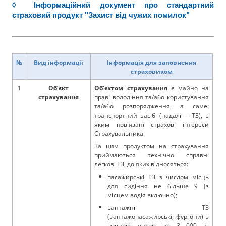
◊ Інформаційний документ про стандартний
страховий продукт "Захист від чужих помилок"
№
Вид інформації
Інформація для заповнення
страховиком
1
Об’єкт
Об’єктом страхування
є майно на
страхування
праві володіння та/або користування
та/або розпорядження, а саме:
транспортний засіб (надалі – ТЗ), з
яким пов'язані страхові інтереси
Страхувальника.
За цим продуктом на страхування
приймаються технічно справні
легкові ТЗ, до яких відносяться:
пасажирські ТЗ з числом місць
для сидіння не більше 9 (з
місцем водія включно);
вантажні ТЗ
(вантажопасажирські, фургони) з
повною масою до 3 000 кг