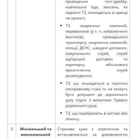
проведення тест-драйву,
навчальної їзди, змагань, як
підмінні ТЗ, знаходяться в оренді
чи прокаті;
ТЗ охоронних компаній,
перевізників (у т. ч. небезпечних
вантажів), громадського
транспорту, охоронних компаній,
поліції, ДСНС, швидкої допомоги,
комунальних служб, служб
кур‘єрської доставки та
аеропорту, військового
призначення, служб
розмінування;
ТЗ, що знаходяться в технічно
несправному стані та не можуть
бути допущені до дорожнього
руху згідно з вимогами Правил
дорожнього руху;
ТЗ, що перебувають в заставі або
лізингу.
3
Мінімальний та
Страхова сума є агрегатною та
максимальний
встановлюється за домовленістю