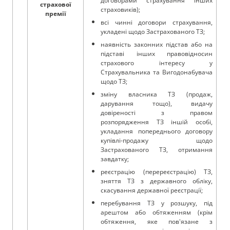
договорами страхування інших
страхової
cтраховиків);
премії
всі чинні договори страхування,
укладені щодо Застрахованого ТЗ;
наявність законних підстав або на
підставі інших правовідносин
страхового інтересу у
Страхувальника та Вигодонабувача
щодо ТЗ;
зміну власника ТЗ (продаж,
дарування тощо), видачу
довіреності з правом
розпорядження ТЗ іншій особі,
укладання попереднього договору
купівлі-продажу щодо
Застрахованого ТЗ, отримання
завдатку;
реєстрацію (перереєстрацію) ТЗ,
зняття ТЗ з державного обліку,
скасування державної реєстрації;
перебування ТЗ у розшуку, під
арештом або обтяженням (крім
обтяження, яке пов'язане з