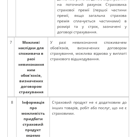
на поточний рахунок Страховика
страхової премії (першої частини
премії, якщо загальна страхова
премія сплачується частинами) в
розмірі та у строк, зазначені у
договорі страхування.
7
Можливі
У разі невиконання споживачем
наслідки для
обов’язків, визначених договором
споживача в
страхування, можлива відмова у виплаті
разі
страхового відшкодування.
невиконання
ним
обов’язків,
визначених
договором
страхування
8
Інформація
Страховий продукт не є додатковим до
про
інших товарів, робіт або послуг, що не є
можливість
страховими.
придбати
страховий
продукт
окремо