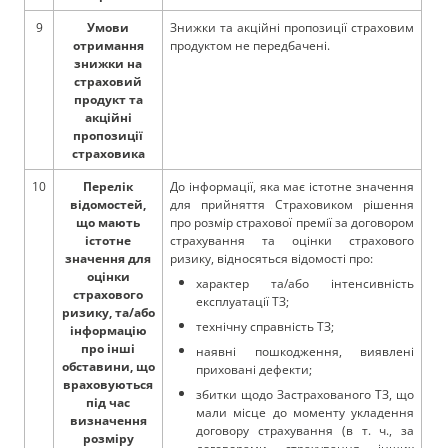
9
Умови
Знижки та акційні пропозиції страховим
отримання
продуктом не передбачені.
знижки на
страховий
продукт та
акційні
пропозиції
страховика
10
Перелік
До інформації, яка має істотне значення
відомостей,
для прийняття Страховиком рішення
що мають
про розмір страхової премії за договором
істотне
страхування та оцінки страхового
значення для
ризику, відносяться відомості про:
оцінки
характер та/або інтенсивність
страхового
експлуатації ТЗ;
ризику, та/або
технічну справність ТЗ;
інформацію
про інші
наявні пошкодження, виявлені
обставини, що
приховані дефекти;
враховуються
збитки щодо Застрахованого ТЗ, що
під час
мали місце до моменту укладення
визначення
договору страхування (в т. ч., за
розміру