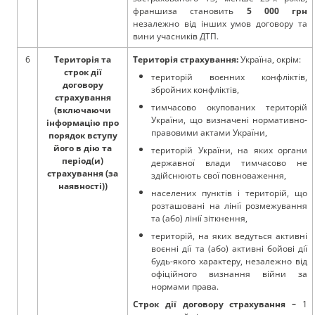
франшиза становить
5 000 грн
незалежно від інших умов договору та
вини учасників ДТП.
6
Територія та
Територія страхування:
Україна, окрім:
строк дії
територій воєнних конфліктів,
договору
збройних конфліктів,
страхування
тимчасово окупованих територій
(включаючи
України, що визначені нормативно-
інформацію про
правовими актами України,
порядок вступу
його в дію та
територій України, на яких органи
період(и)
державної влади тимчасово не
страхування (за
здійснюють свої повноваження,
наявності))
населених пунктів і територій, що
розташовані на лінії розмежування
та (або) лінії зіткнення,
територій, на яких ведуться активні
воєнні дії та (або) активні бойові дії
будь-якого характеру, незалежно від
офіційного визнання війни за
нормами права.
Строк дії договору страхування –
1