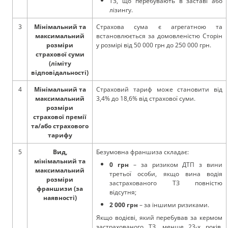
ТЗ, що перебувають в заставі або
лізингу.
3
Мінімальний та
Страхова сума є агрегатною та
максимальний
встановлюється за домовленістю Сторін
розміри
у розмірі від 50 000 грн до 250 000 грн.
страхової суми
(ліміту
відповідальності)
4
Мінімальний та
Страховий тариф може становити від
максимальний
3,4% до 18,6% від страхової суми.
розміри
страхової премії
та/або страхового
тарифу
5
Вид,
Безумовна франшиза складає:
мінімальний та
0 грн
– за ризиком ДТП з вини
максимальний
третьої особи, якщо вина водія
розміри
застрахованого ТЗ повністю
франшизи (за
відсутня;
наявності)
2 000 грн
– за іншими ризиками.
Якщо водієві, який перебував за кермом
застрахованого ТЗ, менше 23-х років,