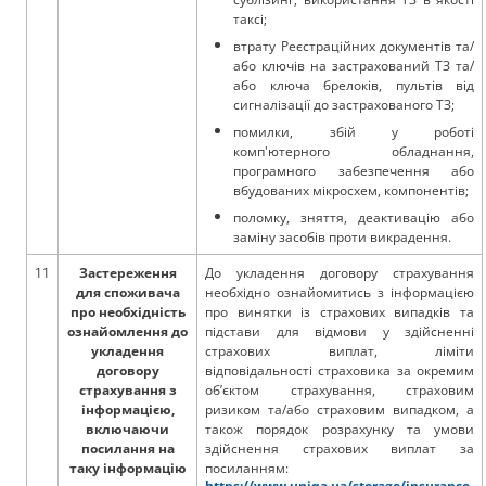
таксі;
втрату Реєстраційних документів та/
або ключів на застрахований ТЗ та/
або ключа брелоків, пультів від
сигналізації до застрахованого ТЗ;
помилки, збій у роботі
комп'ютерного обладнання,
програмного забезпечення або
вбудованих мікросхем, компонентів;
поломку, зняття, деактивацію або
заміну засобів проти викрадення.
11
Застереження
До укладення договору страхування
для споживача
необхідно ознайомитись з інформацією
про необхідність
про винятки із страхових випадків та
ознайомлення до
підстави для відмови у здійсненні
укладення
страхових виплат, ліміти
договору
відповідальності страховика за окремим
страхування з
об’єктом страхування, страховим
інформацією,
ризиком та/або страховим випадком, а
включаючи
також порядок розрахунку та умови
посилання на
здійснення страхових виплат за
таку інформацію
посиланням:
https://www.uniqa.ua/storage/insurance-