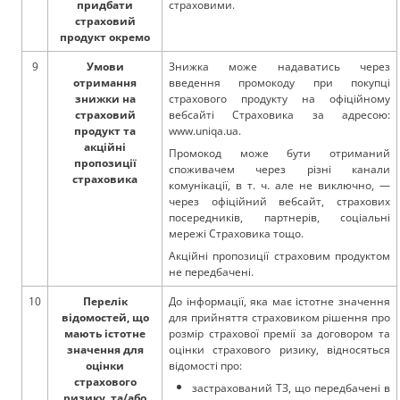
придбати
страховими.
страховий
продукт окремо
9
Умови
Знижка може надаватись через
отримання
введення промокоду при покупці
знижки на
страхового продукту на офіційному
страховий
вебсайті Страховика за адресою:
продукт та
www.uniqa.ua.
акційні
Промокод може бути отриманий
пропозиції
споживачем через різні канали
страховика
комунікації, в т. ч. але не виключно, —
через офіційний вебсайт, страхових
посередників, партнерів, соціальні
мережі Страховика тощо.
Акційні пропозиції страховим продуктом
не передбачені.
10
Перелік
До інформації, яка має істотне значення
відомостей, що
для прийняття страховиком рішення про
мають істотне
розмір страхової премії за договором та
значення для
оцінки страхового ризику, відносяться
оцінки
відомості про:
страхового
застрахований ТЗ, що передбачені в
ризику, та/або