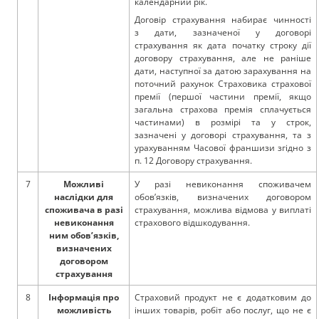
календарний рік.
Договір страхування набирає чинності
з дати, зазначеної у договорі
страхування як дата початку строку дії
договору страхування, але не раніше
дати, наступної за датою зарахування на
поточний рахунок Страховика страхової
премії (першої частини премії, якщо
загальна страхова премія сплачується
частинами) в розмірі та у строк,
зазначені у договорі страхування, та з
урахуванням Часової франшизи згідно з
п. 12 Договору страхування.
7
Можливі
У разі невиконання споживачем
наслідки для
обов’язків, визначених договором
споживача в разі
страхування, можлива відмова у виплаті
невиконання
страхового відшкодування.
ним обов’язків,
визначених
договором
страхування
8
Інформація про
Страховий продукт не є додатковим до
можливість
інших товарів, робіт або послуг, що не є