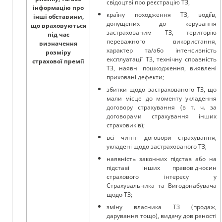
свідоцтві про реєстрацію ТЗ,
інформацію про
країну походження ТЗ, водіїв,
інші обставини,
допущених до керування
що враховуються
застрахованим ТЗ, територію
під час
переважного використання,
визначення
характер та/або інтенсивність
розміру
експлуатації ТЗ, технічну справність
страхової премії
ТЗ, наявні пошкодження, виявлені
приховані дефекти;
збитки щодо застрахованого ТЗ, що
мали місце до моменту укладення
договору страхування (в т. ч. за
договорами страхування інших
cтраховиків);
всі чинні договори страхування,
укладені щодо застрахованого ТЗ;
наявність законних підстав або на
підставі інших правовідносин
страхового інтересу у
Страхувальника та Вигодонабувача
щодо ТЗ;
зміну власника ТЗ (продаж,
дарування тощо), видачу довіреності