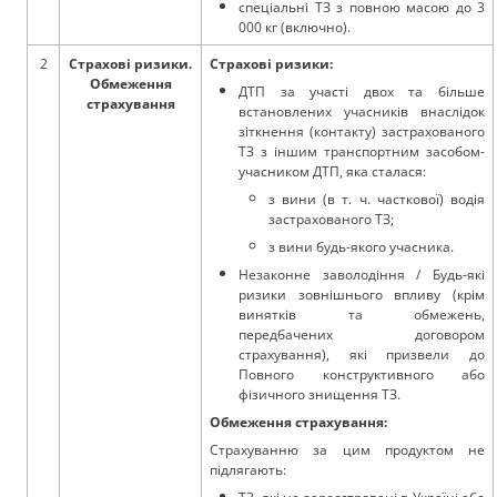
спеціальні ТЗ з повною масою до 3
000 кг (включно).
2
Страхові ризики.
Страхові ризики:
Обмеження
ДТП за участі двох та більше
страхування
встановлених учасників внаслідок
зіткнення (контакту) застрахованого
ТЗ з іншим транспортним засобом-
учасником ДТП, яка сталася:
з вини (в т. ч. часткової) водія
застрахованого ТЗ;
з вини будь-якого учасника.
Незаконне заволодіння / Будь-які
ризики зовнішнього впливу (крім
винятків та обмежень,
передбачених договором
страхування), які призвели до
Повного конструктивного або
фізичного знищення ТЗ.
Обмеження страхування:
Страхуванню за цим продуктом не
підлягають: