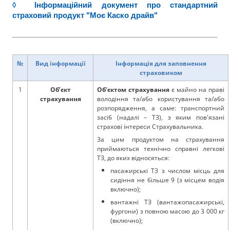
◊ Інформаційний документ про стандартний
страховий продукт "Моє Каско драйв"
№
Вид інформації
Інформація для заповнення
страховиком
1
Об’єкт
Об'єктом страхування
є майно на праві
страхування
володіння та/або користування та/або
розпорядження, а саме: транспортний
засіб (надалі – ТЗ), з яким пов'язані
страхові інтереси Страхувальника.
За цим продуктом на страхування
приймаються технічно справні легкові
ТЗ, до яких відносяться:
пасажирські ТЗ з числом місць для
сидіння не більше 9 (з місцем водія
включно);
вантажні ТЗ (вантажопасажирські,
фургони) з повною масою до 3 000 кг
(включно);