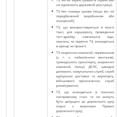
ТЗ, які не зареєстровані в Україні або
не підлягають державній реєстрації;
ТЗ без номера кузова (якщо він не
передбачений виробником або
знищений);
ТЗ, що використовуються в якості
таксі, для каршерінгу, проведення
тест-драйву, навчальної їзди,
змагань, як підмінні ТЗ, знаходяться
в оренді чи прокаті;
ТЗ охоронних компаній, перевізників
(у т. ч. небезпечних вантажів),
громадського транспорту, охоронних
компаній, поліції, ДСНС, швидкої
допомоги, комунальних служб, служб
кур‘єрської доставки та аеропорту,
військового призначення, служб
розмінування;
ТЗ, що знаходяться в технічно
несправному стані та не можуть
бути допущені до дорожнього руху
згідно з вимогами Правил
дорожнього руху;