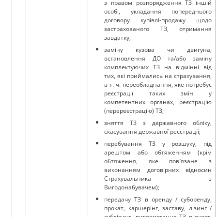
з правом розпорядження ТЗ іншій
особі, укладання попереднього
договору купівлі-продажу щодо
застрахованого ТЗ, отримання
завдатку;
заміну кузова чи двигуна,
встановлення ДО та/або заміну
комплектуючих ТЗ на відмінні від
тих, які приймались на страхування,
в т. ч. переобладнання, яке потребує
реєстрації таких змін у
компетентних органах, реєстрацію
(перереєстрацію) ТЗ;
зняття ТЗ з державного обліку,
скасування державної реєстрації;
перебування ТЗ у розшуку, під
арештом або обтяженням (крім
обтяження, яке пов`язане з
виконанням договірних відносин
Страхувальника з
Вигодонабувачем);
передачу ТЗ в оренду / суборенду,
прокат, каршерінг, заставу, лізинг /
сублізинг, використання ТЗ в якості